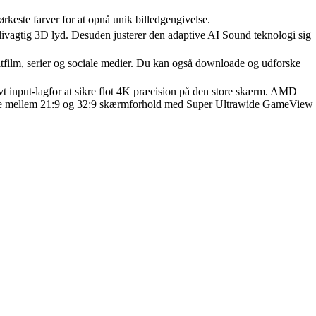
rkeste farver for at opnå unik billedgengivelse.
livagtig 3D lyd. Desuden justerer den adaptive AI Sound teknologi sig
ritfilm, serier og sociale medier. Du kan også downloade og udforske
t input-lagfor at sikre flot 4K præcision på den store skærm. AMD
kifte mellem 21:9 og 32:9 skærmforhold med Super Ultrawide GameView