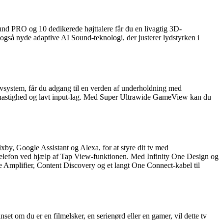
d PRO og 10 dedikerede højttalere får du en livagtig 3D-
 også nyde adaptive AI Sound-teknologi, der justerer lydstyrken i
ystem, får du adgang til en verden af underholdning med
shastighed og lavt input-lag. Med Super Ultrawide GameView kan du
xby, Google Assistant og Alexa, for at styre dit tv med
lefon ved hjælp af Tap View-funktionen. Med Infinity One Design og
e Amplifier, Content Discovery og et langt One Connect-kabel til
m du er en filmelsker, en serienørd eller en gamer, vil dette tv