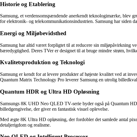
Historie og Etablering
Samsung, et verdensomspændende anerkendt teknologimærke, blev grund
for elektronik- og telekommunikationsindustrien. Samsung har siden da b
Energi og Miljøbevidsthed
Samsung har altid været forpligtet til at reducere sin miljøpåvirkning v
bæredygtighed. Deres TVer er designet til at bruge mindre strøm, hvilke
Kvalitetsproduktion og Teknologi
Samsung er kendt for at levere produkter af højeste kvalitet ved at 
Quantum Matrix Technology Pro leverer Samsung en utrolig billedkvalit
Quantum HDR og Ultra HD Opløsning
Samsungs 8K UHD Neo QLED TV-serie byder også på Quantum HDR-teknolog
billedgengivelse, der giver en fantastisk visuel oplevelse.
Med ægte 8K Ultra HD opløsning, der fordobler det samlede antal pixel
detaljerigdom og realisme.
Neo QLED og Intelligent Processor