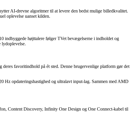
AI-drevne algoritmer til at levere den bedst mulige billedkvalitet.
uel oplevelse uanset kilden.
indbyggede højttalere følger TVet bevægelserne i indholdet og
e lydoplevelse.
eres favoritindhold på ét sted. Denne brugervenlige platform gør det
 120 Hz opdateringshastighed og ultralavt input-lag. Sammen med AMD
n, Content Discovery, Infinity One Design og One Connect-kabel til