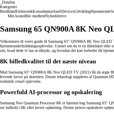
_
Datafon
Kategorier
Bredbånd
Elektronik
Konsultation
SaaS
Devices
Udvikling
Hjemmeside
S
Min konto
Bliv medlem
Nyhedsbreve
Samsung 65 QN900A 8K Neo QL
Velkommen til vores guide til Samsung 65″ QN900A 8K Neo QLED TV (20
hjemmeunderholdningsoplevelse. Uanset om du er en filmelsker eller en 
om, hvad dette tv har at tilbyde, og hvordan det kan forbedre dit hjemm
8K billedkvalitet til det næste niveau
Med Samsung 65″ QN900A 8K Neo QLED TV (2021) får du ægte 8K billedkv
levende farver på skærmen. Denne teknologi suppleres af Quantum HDR, d
realistisk visuel oplevelse.
Powerfuld AI-processor og opskalering
Samsung Neo Quantum Processor 8K er hjernen bag Samsung 65″ QN900
ser indhold i 8K eller lavere opløsning. Denne proces opskalerer opløsnin