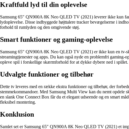
Kraftfuld lyd til din oplevelse
Samsung 65″ QN900A 8K Neo QLED TV (2021) leverer ikke kun fantasti
lydoplevelse. Disse indbyggede højttalere tracker bevægelserne i indhol
forhold til rumlyden og den omgivende støj.
Smart funktioner og gaming-oplevelse
Samsung 65″ QN900A 8K Neo QLED TV (2021) er ikke kun en tv-skærm,
streamingtjenester og apps. Du kan også nyde en problemfri gaming-o
opleve spil i forskellige skærmforhold for at dykke dybere ned i spillet.
Udvalgte funktioner og tilbehør
Dette tv leveres med en række ekstra funktioner og tilbehør, der forbed
stemmekommandoer. Med Samsung Multi View kan du nemt opdele skærme
en slank One Connect Box får du et elegant udseende og en smart måde 
fleksibel montering.
Konklusion
Samlet set er Samsung 65″ QN900A 8K Neo QLED TV (2021) et imponerend