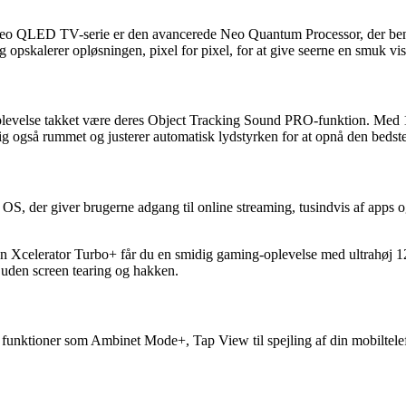
LED TV-serie er den avancerede Neo Quantum Processor, der benytter 
 opskalerer opløsningen, pixel for pixel, for at give seerne en smuk vis
else takket være deres Object Tracking Sound PRO-funktion. Med 10 
ig også rummet og justerer automatisk lydstyrken for at opnå den bedst
r giver brugerne adgang til online streaming, tusindvis af apps og d
on Xcelerator Turbo+ får du en smidig gaming-oplevelse med ultrahøj
 uden screen tearing og hakken.
tioner som Ambinet Mode+, Tap View til spejling af din mobiltelefo