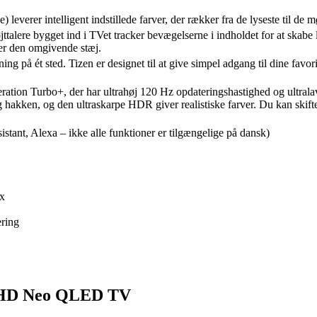
er intelligent indstillede farver, der rækker fra de lyseste til de mø
lere bygget ind i TVet tracker bevægelserne i indholdet for at skabe 
ter den omgivende stæj.
g på ét sted. Tizen er designet til at give simpel adgang til dine favo
tion Turbo+, der har ultrahøj 120 Hz opdateringshastighed og ultralav
g hakken, og den ultraskarpe HDR giver realistiske farver. Du kan s
stant, Alexa – ikke alle funktioner er tilgængelige på dansk)
ox
ring
 UHD Neo QLED TV