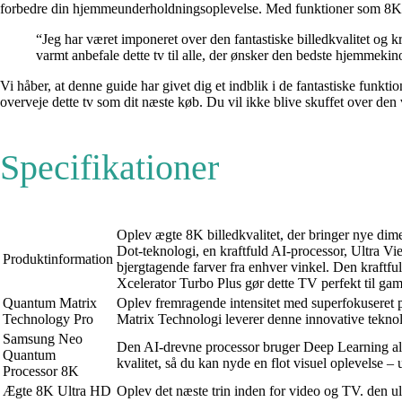
forbedre din hjemmeunderholdningsoplevelse. Med funktioner som 8K bille
“Jeg har været imponeret over den fantastiske billedkvalitet og k
varmt anbefale dette tv til alle, der ønsker den bedste hjemmeki
Vi håber, at denne guide har givet dig et indblik i de fantastiske f
overveje dette tv som dit næste køb. Du vil ikke blive skuffet over den v
Specifikationer
Oplev ægte 8K billedkvalitet, der bringer n
Dot-teknologi, en kraftfuld AI-processor, Ultra V
Produktinformation
bjergtagende farver fra enhver vinkel. Den kraftfu
Xcelerator Turbo Plus gør dette TV perfekt til gam
Quantum Matrix
Oplev fremragende intensitet med superfokuseret 
Technology Pro
Matrix Technologi leverer denne innovative tekno
Samsung Neo
Den AI-drevne processor bruger Deep Learning algor
Quantum
kvalitet, så du kan nyde en flot visuel oplevelse – 
Processor 8K
Ægte 8K Ultra HD
Oplev det næste trin inden for video og TV. den u