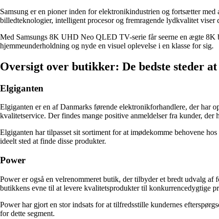
Samsung er en pioner inden for elektronikindustrien og fortsætter m
billedteknologier, intelligent procesor og fremragende lydkvalitet vise
Med Samsungs 8K UHD Neo QLED TV-serie får seerne en ægte 8K billedkva
hjemmeunderholdning og nyde en visuel oplevelse i en klasse for sig.
Oversigt over butikker: De bedste steder 
Elgiganten
Elgiganten er en af Danmarks førende elektronikforhandlere, der har opn
kvalitetservice. Der findes mange positive anmeldelser fra kunder, der 
Elgiganten har tilpasset sit sortiment for at imødekomme behovene hos
ideelt sted at finde disse produkter.
Power
Power er også en velrenommeret butik, der tilbyder et bredt udvalg af
butikkens evne til at levere kvalitetsprodukter til konkurrencedygtige pr
Power har gjort en stor indsats for at tilfredsstille kundernes efters
for dette segment.