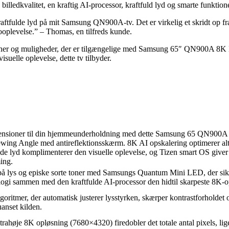
dkvalitet, en kraftig AI-processor, kraftfuld lyd og smarte funktioner 
raftfulde lyd på mit Samsung QN900A-tv. Det er virkelig et skridt op fr
nooplevelse.” – Thomas, en tilfreds kunde.
unktioner og muligheder, der er tilgængelige med Samsung 65″ QN900A 8
isuelle oplevelse, dette tv tilbyder.
ye dimensioner til din hjemmeunderholdning med dette Samsung 
iewing Angle med antireflektionsskærm. 8K AI opskalering optimerer alt 
lde lyd komplimenterer den visuelle oplevelse, og Tizen smart OS giver 
ing.
på lys og episke sorte toner med Samsungs Quantum Mini LED, der sik
logi sammen med den kraftfulde AI-processor den hidtil skarpeste 8K-o
itmer, der automatisk justerer lysstyrken, skærper kontrastforholdet og 
uanset kilden.
ltrahøje 8K opløsning (7680×4320) firedobler det totale antal pixels, l