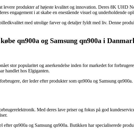
ed at levere produkter af højeste kvalitet og innovation. Deres 8K U
r deres engagement i at skabe en enestående visuel og underholdende opl
litet med utrolige farver og detaljer fyldt med liv. Denne produktseri
at købe qn900a og Samsung qn900a i Danmar
ået stor popularitet og anerkendelse inden for markedet for forbrugerel
har handlet hos Elgiganten.
 forbrugere, der leder efter produkter som qn900a og Samsung qn900a. 
 forbrugerelektronik. Med deres lave priser og fokus på god kundeservi
iser.
pørgsel efter qn900a og Samsung qn900a. Butikken har specialiserede pro