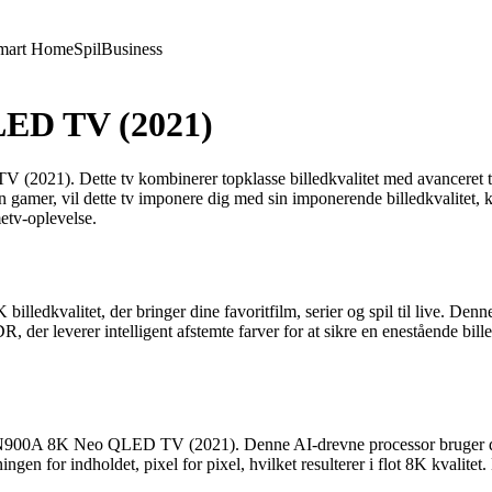
mart Home
Spil
Business
ED TV (2021)
21). Dette tv kombinerer topklasse billedkvalitet med avanceret tek
gamer, vil dette tv imponere dig med sin imponerende billedkvalitet, kr
etv-oplevelse.
alitet, der bringer dine favoritfilm, serier og spil til live. Denne
er leverer intelligent afstemte farver for at sikre en enestående bill
A 8K Neo QLED TV (2021). Denne AI-drevne processor bruger deep le
gen for indholdet, pixel for pixel, hvilket resulterer i flot 8K kvalitet