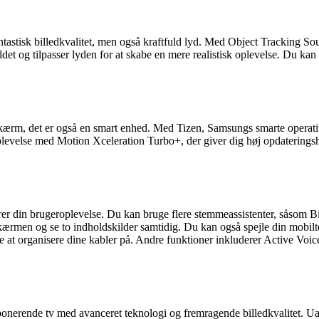
sk billedkvalitet, men også kraftfuld lyd. Med Object Tracking Soun
det og tilpasser lyden for at skabe en mere realistisk oplevelse. Du kan
 det er også en smart enhed. Med Tizen, Samsungs smarte operativs
plevelse med Motion Xceleration Turbo+, der giver dig høj opdatering
rer din brugeroplevelse. Du kan bruge flere stemmeassistenter, såsom Bi
n og se to indholdskilder samtidig. Du kan også spejle din mobilte
at organisere dine kabler på. Andre funktioner inkluderer Active Voic
e tv med avanceret teknologi og fremragende billedkvalitet. Uanset o