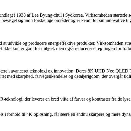
lagt i 1938 af Lee Byung-chul i Sydkorea. Virksomheden startede som
evæget sig ind i forskellige områder og er kendt for sin innovative til
ed at udvikle og producere energieffektive produkter. Virksomheden stræb
t ikke kun er godt for miljøet, men også reducerer elregningen for forb
investere i avanceret teknologi og innovation. Deres 8K UHD Neo QLED
et med skarphed, farvegenkendelse og detaljerigdom, der overgår tidli
i, der leverer en bred vifte af farver og kontraster fra de lyseste 
s i forhold til 4K-opløsning, får seere en endnu skarpere og mere dyn