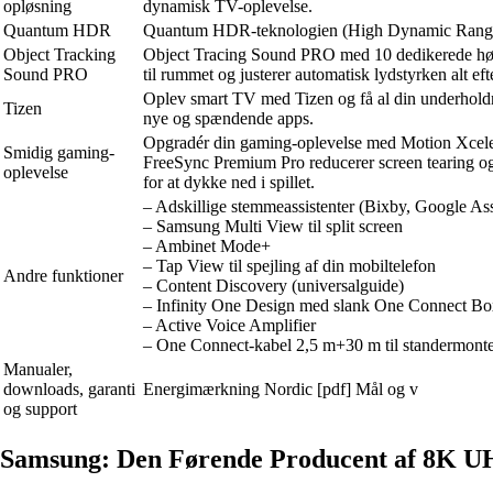
opløsning
dynamisk TV-oplevelse.
Quantum HDR
Quantum HDR-teknologien (High Dynamic Range) lever
Object Tracking
Object Tracing Sound PRO med 10 dedikerede højtta
Sound PRO
til rummet og justerer automatisk lydstyrken alt ef
Oplev smart TV med Tizen og få al din underholdnin
Tizen
nye og spændende apps.
Opgradér din gaming-oplevelse med Motion Xcelera
Smidig gaming-
FreeSync Premium Pro reducerer screen tearing o
oplevelse
for at dykke ned i spillet.
– Adskillige stemmeassistenter (Bixby, Google Assi
– Samsung Multi View til split screen
– Ambinet Mode+
– Tap View til spejling af din mobiltelefon
Andre funktioner
– Content Discovery (universalguide)
– Infinity One Design med slank One Connect B
– Active Voice Amplifier
– One Connect-kabel 2,5 m+30 m til standermonte
Manualer,
downloads, garanti
Energimærkning Nordic [pdf] Mål og v
og support
Samsung: Den Førende Producent af 8K