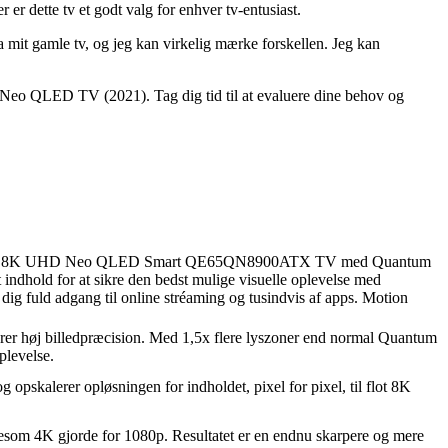
er dette tv et godt valg for enhver tv-entusiast.
a mit gamle tv, og jeg kan virkelig mærke forskellen. Jeg kan
K Neo QLED TV (2021). Tag dig tid til at evaluere dine behov og
65 QN900A 8K UHD Neo QLED Smart QE65QN8900ATX TV med Quantum
indhold for at sikre den bedst mulige visuelle oplevelse med
dig fuld adgang til online stréaming og tusindvis af apps. Motion
rer høj billedpræcision. Med 1,5x flere lyszoner end normal Quantum
plevelse.
opskalerer opløsningen for indholdet, pixel for pixel, til flot 8K
igesom 4K gjorde for 1080p. Resultatet er en endnu skarpere og mere