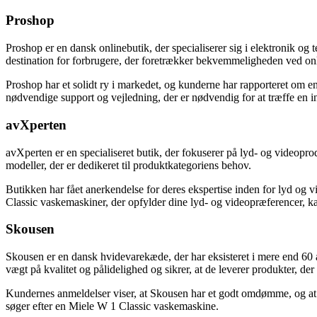
Proshop
Proshop er en dansk onlinebutik, der specialiserer sig i elektronik o
destination for forbrugere, der foretrækker bekvemmeligheden ved onli
Proshop har et solidt ry i markedet, og kunderne har rapporteret om en
nødvendige support og vejledning, der er nødvendig for at træffe en i
avXperten
avXperten er en specialiseret butik, der fokuserer på lyd- og videopr
modeller, der er dedikeret til produktkategoriens behov.
Butikken har fået anerkendelse for deres ekspertise inden for lyd og 
Classic vaskemaskiner, der opfylder dine lyd- og videopræferencer, ka
Skousen
Skousen er en dansk hvidevarekæde, der har eksisteret i mere end 60
vægt på kvalitet og pålidelighed og sikrer, at de leverer produkter, de
Kundernes anmeldelser viser, at Skousen har et godt omdømme, og at de
søger efter en Miele W 1 Classic vaskemaskine.