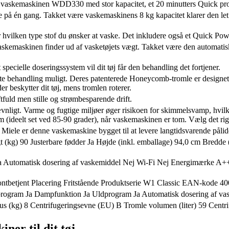
ssic vaskemaskinen WDD330 med stor kapacitet, et 20 minutters Quick p
 uge på én gang. Takket være vaskemaskinens 8 kg kapacitet klarer den le
vilken type stof du ønsker at vaske. Det inkludere også et Quick Power
vaskemaskinen finder ud af vasketøjets vægt. Takket være den automa
pecielle doseringssystem vil dit tøj får den behandling det fortjener.
te behandling muligt. Deres patenterede Honeycomb-tromle er designet me
r beskytter dit tøj, mens tromlen roterer.
fuld men stille og strømbesparende drift.
vnligt. Varme og fugtige miljøer øger risikoen for skimmelsvamp, hvilk
m (ideelt set ved 85-90 grader), når vaskemaskinen er tom. Vælg det rig
a Miele er denne vaskemaskine bygget til at levere langtidsvarende pålide
kg) 90 Justerbare fødder Ja Højde (inkl. emballage) 94,0 cm Bredde 
a Automatisk dosering af vaskemiddel Nej Wi-Fi Nej Energimærke A+++
ontbetjent Placering Fritstående Produktserie W1 Classic EAN-ko
keprogram Ja Dampfunktion Ja Uldprogram Ja Automatisk dosering af va
s (kg) 8 Centrifugeringsevne (EU) B Tromle volumen (liter) 59 Centr
ner til dit tøj