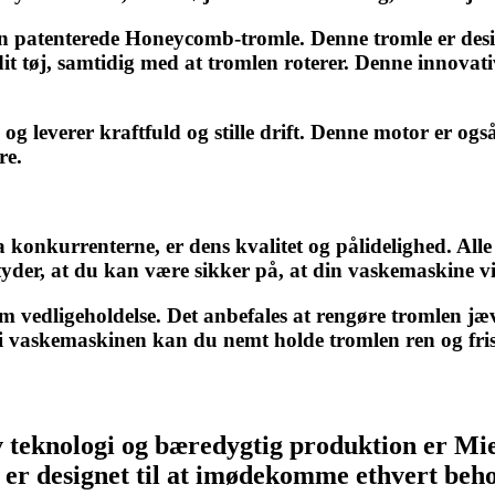
 patenterede Honeycomb-tromle. Denne tromle er designe
it tøj, samtidig med at tromlen roterer. Denne innovativ
g leverer kraftfuld og stille drift. Denne motor er også
re.
ra konkurrenterne, er dens kvalitet og pålidelighed. Al
betyder, at du kan være sikker på, at din vaskemaskine vi
 vedligeholdelse. Det anbefales at rengøre tromlen j
 i vaskemaskinen kan du nemt holde tromlen ren og fri
tiv teknologi og bæredygtig produktion er M
 er designet til at imødekomme ethvert beh