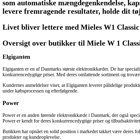
som automatiske mængdegenkendelse, kapsel
levere fremragende resultater, holde dit tø
Livet bliver lettere med Mieles W1 Classic
Oversigt over butikker til Miele W 1 Clas
Elgiganten
Elgiganten er en af Danmarks største elektronikkæder. De har specialis
konkurrencedygtige priser. Med deres omfattende sortiment og troværdi
Kundernes anmeldelser viser, at Elgiganten leverer pålidelige produk
under købsprocessen og efterfølgende.
Power
Power er en anden førende elektronikkæde i Danmark, der også special
Power er kendt for deres konkurrencedygtige priser og tilbudsaktiviteter
Butikken har opnået en solid position i markedet takket være deres fok
produkter og kundeoplevelse.