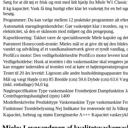
Sørg for at dit tøj er frisk og rent med lidt hjælp fra Miele W1 Cla
8 kg kapacitet: Vask få ting hurtigt eller klar let vasketøj for en hel
besøg.
Programmer: Du kan vælge mellem 12 praktiske programmer alt efter h
Automatisk mængdegenkendelse: Gør vasketøjet klar i tromlen, og 
elektricitet, så den er skånsom mod miljøet og din pengepung.
Kapseldosering: Takket være de specialdoserede Miele kapsler og det s
Patenteret Honeycomb-tromle: Mieles mål er at give dit tøj den blides
vandet og udvikling af et vandkanalsnetværk giver et tyndt vandlag, de
ProfiEco motor: Den vedligeholdelsesfrie ProfiEco motor leverer kraft
Vedligeholdelse: Husk at tromlen i din vaskemaskine skal rengøres jæ
kan rengøre indersiden af tromlen ved at køre et højtemperaturprogra
Testet til 20 års levetid: Ligesom alle andre husholdningsapparater fr
Mål og vægt Højde (cm) 85 Bredde (cm) 59.6 Dybde (cm) 63.6 Vægt (
(inkl. emballage) 94,0 kg
Nøglespecifikation Type vaskemaskine Frontbetjent Dampfunktion J
Centrifugeringshastighed (rpm) 1400
Modelbeskrivelse Produkttype Vaskemaskine Type vaskemaskine Fr
Funktioner Tromlebelysning Nej Indikator for resterende tid Ja Sil
Kapacitet, forbrug og strøm Energimærke A+++ Kapacitet vaskecyklu
Miele: Leverandøren af kvalitetsvaskemaski