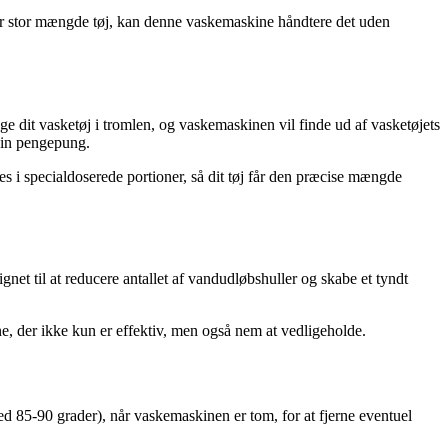
eller stor mængde tøj, kan denne vaskemaskine håndtere det uden
t vasketøj i tromlen, og vaskemaskinen vil finde ud af vasketøjets
 din pengepung.
 i specialdoserede portioner, så dit tøj får den præcise mængde
et til at reducere antallet af vandudløbshuller og skabe et tyndt
e, der ikke kun er effektiv, men også nem at vedligeholde.
ved 85-90 grader), når vaskemaskinen er tom, for at fjerne eventuel