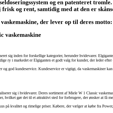
doseringssystem og en patenteret tromle. D
j frisk og rent, samtidig med at den er skå
 vaskemaskine, der lever op til deres motto
sic vaskemaskine
eret sig inden for forskellige kategorier, herunder hvidevarer. Elgigant
ge ry i markedet er Elgiganten et godt valg for kunder, der leder efte
ter og god kundeservice. Kundeservice er vigtigt, da vaskemaskiner ka
iserer sig i hvidevarer. Deres sortiment af Miele W 1 Classic vaskema
, hvilket gør det til et attraktivt sted for forbrugere, der ønsker at få m
us på kvalitet og rimelige priser. Købere, der vælger at købe fra Power