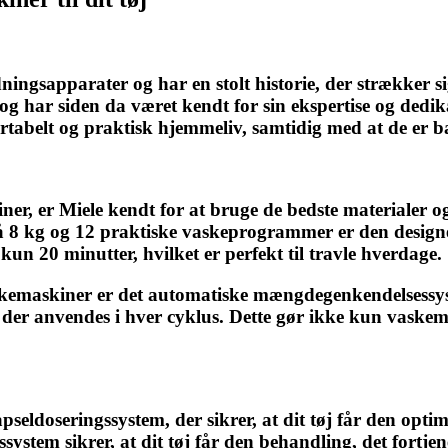
ningsapparater og har en stolt historie, der strækker 
 har siden da været kendt for sin ekspertise og dedikat
fortabelt og praktisk hjemmeliv, samtidig med at de e
er, er Miele kendt for at bruge de bedste materialer 
 på 8 kg og 12 praktiske vaskeprogrammer er den design
n 20 minutter, hvilket er perfekt til travle hverdage.
emaskiner er det automatiske mængdegenkendelsessyste
, der anvendes i hver cyklus. Dette gør ikke kun vask
pseldoseringssystem, der sikrer, at dit tøj får den op
system sikrer, at dit tøj får den behandling, det fortjen