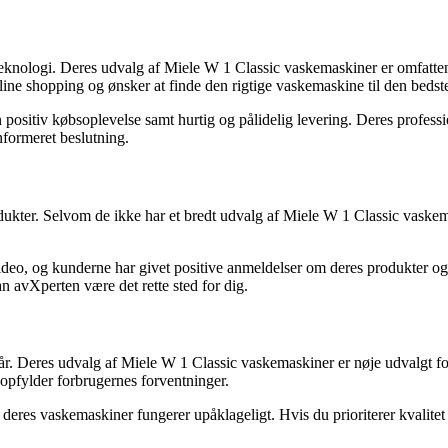
g teknologi. Deres udvalg af Miele W 1 Classic vaskemaskiner er omfatten
ne shopping og ønsker at finde den rigtige vaskemaskine til den bedste
 positiv købsoplevelse samt hurtig og pålidelig levering. Deres profess
nformeret beslutning.
odukter. Selvom de ikke har et bredt udvalg af Miele W 1 Classic vaskem
video, og kunderne har givet positive anmeldelser om deres produkter og
n avXperten være det rette sted for dig.
 år. Deres udvalg af Miele W 1 Classic vaskemaskiner er nøje udvalgt
r opfylder forbrugernes forventninger.
res vaskemaskiner fungerer upåklageligt. Hvis du prioriterer kvalitet 