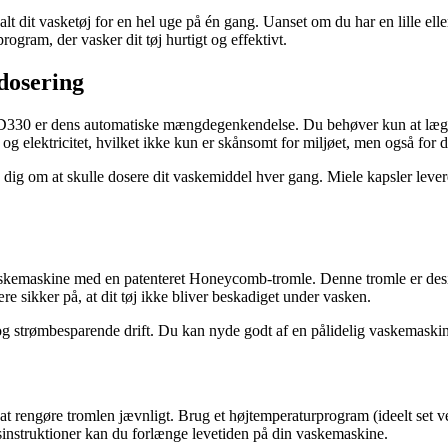
 alt dit vasketøj for en hel uge på én gang. Uanset om du har en lille 
gram, der vasker dit tøj hurtigt og effektivt.
dosering
30 er dens automatiske mængdegenkendelse. Du behøver kun at lægge di
g elektricitet, hvilket ikke kun er skånsomt for miljøet, men også for
ig om at skulle dosere dit vaskemiddel hver gang. Miele kapsler leveres
vaskemaskine med en patenteret Honeycomb-tromle. Denne tromle er design
e sikker på, at dit tøj ikke bliver beskadiget under vasken.
 og strømbesparende drift. Du kan nyde godt af en pålidelig vaskemaskin
gt at rengøre tromlen jævnligt. Brug et højtemperaturprogram (ideelt set 
instruktioner kan du forlænge levetiden på din vaskemaskine.