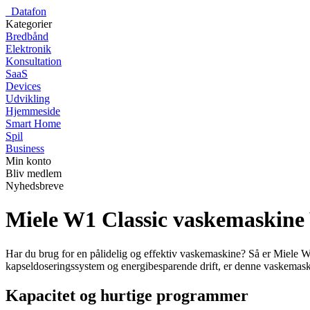
_
Datafon
Kategorier
Bredbånd
Elektronik
Konsultation
SaaS
Devices
Udvikling
Hjemmeside
Smart Home
Spil
Business
Min konto
Bliv medlem
Nyhedsbreve
Miele W1 Classic vaskemaskin
Har du brug for en pålidelig og effektiv vaskemaskine? Så er Miele 
kapseldoseringssystem og energibesparende drift, er denne vaskemaskine 
Kapacitet og hurtige programmer