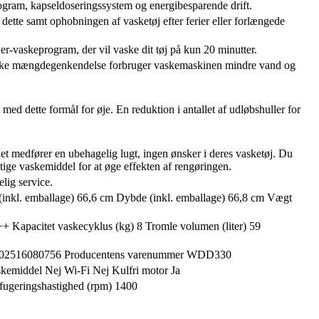
rogram, kapseldoseringssystem og energibesparende drift.
t dette samt ophobningen af vasketøj efter ferier eller forlængede
-vaskeprogram, der vil vaske dit tøj på kun 20 minutter.
tiske mængdegenkendelse forbruger vaskemaskinen mindre vand og
d dette formål for øje. En reduktion i antallet af udløbshuller for
et medfører en ubehagelig lugt, ingen ønsker i deres vasketøj. Du
tige vaskemiddel for at øge effekten af rengøringen.
lig service.
(inkl. emballage) 66,6 cm Dybde (inkl. emballage) 66,8 cm Vægt
 Kapacitet vaskecyklus (kg) 8 Tromle volumen (liter) 59
de 4002516080756 Producentens varenummer WDD330
skemiddel Nej Wi-Fi Nej Kulfri motor Ja
ifugeringshastighed (rpm) 1400