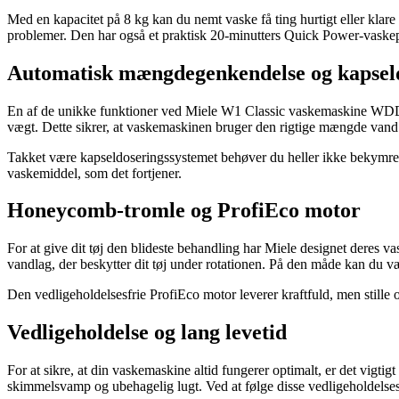
Med en kapacitet på 8 kg kan du nemt vaske få ting hurtigt eller klare
problemer. Den har også et praktisk 20-minutters Quick Power-vaskepro
Automatisk mængdegenkendelse og kapsel
En af de unikke funktioner ved Miele W1 Classic vaskemaskine WDD3
vægt. Dette sikrer, at vaskemaskinen bruger den rigtige mængde vand o
Takket være kapseldoseringssystemet behøver du heller ikke bekymre d
vaskemiddel, som det fortjener.
Honeycomb-tromle og ProfiEco motor
For at give dit tøj den blideste behandling har Miele designet deres 
vandlag, der beskytter dit tøj under rotationen. På den måde kan du vær
Den vedligeholdelsesfrie ProfiEco motor leverer kraftfuld, men stille
Vedligeholdelse og lang levetid
For at sikre, at din vaskemaskine altid fungerer optimalt, er det vigti
skimmelsvamp og ubehagelig lugt. Ved at følge disse vedligeholdelses