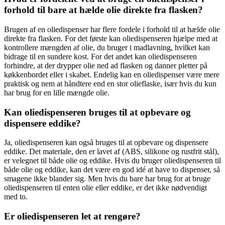
forhold til bare at hælde olie direkte fra flasken?
Brugen af en oliedispenser har flere fordele i forhold til at hælde olie
direkte fra flasken. For det første kan oliedispenseren hjælpe med at
kontrollere mængden af olie, du bruger i madlavning, hvilket kan
bidrage til en sundere kost. For det andet kan oliedispenseren
forhindre, at der drypper olie ned ad flasken og danner pletter på
køkkenbordet eller i skabet. Endelig kan en oliedispenser være mere
praktisk og nem at håndtere end en stor olieflaske, især hvis du kun
har brug for en lille mængde olie.
Kan oliedispenseren bruges til at opbevare og
dispensere eddike?
Ja, oliedispenseren kan også bruges til at opbevare og dispensere
eddike. Det materiale, den er lavet af (ABS, silikone og rustfrit stål),
er velegnet til både olie og eddike. Hvis du bruger oliedispenseren til
både olie og eddike, kan det være en god idé at have to dispenser, så
smagene ikke blander sig. Men hvis du bare har brug for at bruge
oliedispenseren til enten olie eller eddike, er det ikke nødvendigt
med to.
Er oliedispenseren let at rengøre?