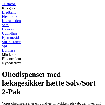
_
Datafon
Kategorier
Bredbånd
Elektronik
Konsultation
SaaS
Devices
Udvikling
Hjemmeside
Smart Home
Spil
Business
Min konto
Bliv medlem
Nyhedsbreve
Oliedispenser med
lækagesikker hætte Sølv/Sort
2-Pak
Vores oliedispenser er en uundværlig køkkenredskab, der giver dig