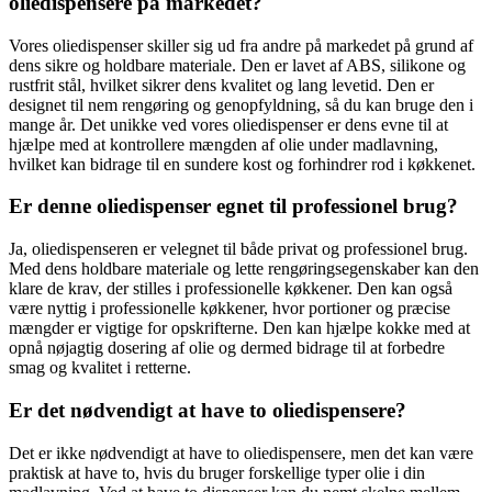
oliedispensere på markedet?
Vores oliedispenser skiller sig ud fra andre på markedet på grund af
dens sikre og holdbare materiale. Den er lavet af ABS, silikone og
rustfrit stål, hvilket sikrer dens kvalitet og lang levetid. Den er
designet til nem rengøring og genopfyldning, så du kan bruge den i
mange år. Det unikke ved vores oliedispenser er dens evne til at
hjælpe med at kontrollere mængden af olie under madlavning,
hvilket kan bidrage til en sundere kost og forhindrer rod i køkkenet.
Er denne oliedispenser egnet til professionel brug?
Ja, oliedispenseren er velegnet til både privat og professionel brug.
Med dens holdbare materiale og lette rengøringsegenskaber kan den
klare de krav, der stilles i professionelle køkkener. Den kan også
være nyttig i professionelle køkkener, hvor portioner og præcise
mængder er vigtige for opskrifterne. Den kan hjælpe kokke med at
opnå nøjagtig dosering af olie og dermed bidrage til at forbedre
smag og kvalitet i retterne.
Er det nødvendigt at have to oliedispensere?
Det er ikke nødvendigt at have to oliedispensere, men det kan være
praktisk at have to, hvis du bruger forskellige typer olie i din