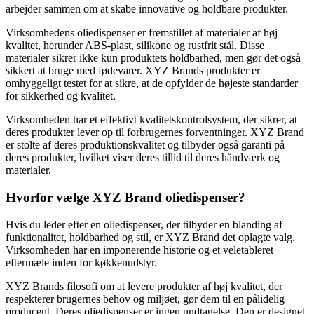
arbejder sammen om at skabe innovative og holdbare produkter.
Virksomhedens oliedispenser er fremstillet af materialer af høj
kvalitet, herunder ABS-plast, silikone og rustfrit stål. Disse
materialer sikrer ikke kun produktets holdbarhed, men gør det også
sikkert at bruge med fødevarer. XYZ Brands produkter er
omhyggeligt testet for at sikre, at de opfylder de højeste standarder
for sikkerhed og kvalitet.
Virksomheden har et effektivt kvalitetskontrolsystem, der sikrer, at
deres produkter lever op til forbrugernes forventninger. XYZ Brand
er stolte af deres produktionskvalitet og tilbyder også garanti på
deres produkter, hvilket viser deres tillid til deres håndværk og
materialer.
Hvorfor vælge XYZ Brand oliedispenser?
Hvis du leder efter en oliedispenser, der tilbyder en blanding af
funktionalitet, holdbarhed og stil, er XYZ Brand det oplagte valg.
Virksomheden har en imponerende historie og et veletableret
eftermæle inden for køkkenudstyr.
XYZ Brands filosofi om at levere produkter af høj kvalitet, der
respekterer brugernes behov og miljøet, gør dem til en pålidelig
producent. Deres oliedispenser er ingen undtagelse. Den er designet