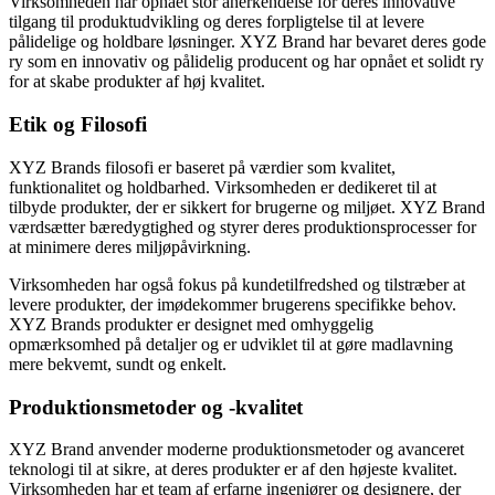
Virksomheden har opnået stor anerkendelse for deres innovative
tilgang til produktudvikling og deres forpligtelse til at levere
pålidelige og holdbare løsninger. XYZ Brand har bevaret deres gode
ry som en innovativ og pålidelig producent og har opnået et solidt ry
for at skabe produkter af høj kvalitet.
Etik og Filosofi
XYZ Brands filosofi er baseret på værdier som kvalitet,
funktionalitet og holdbarhed. Virksomheden er dedikeret til at
tilbyde produkter, der er sikkert for brugerne og miljøet. XYZ Brand
værdsætter bæredygtighed og styrer deres produktionsprocesser for
at minimere deres miljøpåvirkning.
Virksomheden har også fokus på kundetilfredshed og tilstræber at
levere produkter, der imødekommer brugerens specifikke behov.
XYZ Brands produkter er designet med omhyggelig
opmærksomhed på detaljer og er udviklet til at gøre madlavning
mere bekvemt, sundt og enkelt.
Produktionsmetoder og -kvalitet
XYZ Brand anvender moderne produktionsmetoder og avanceret
teknologi til at sikre, at deres produkter er af den højeste kvalitet.
Virksomheden har et team af erfarne ingeniører og designere, der