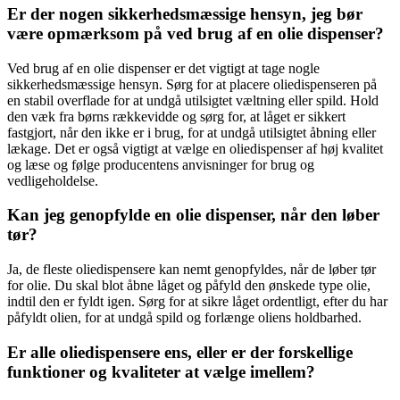
Er der nogen sikkerhedsmæssige hensyn, jeg bør
være opmærksom på ved brug af en olie dispenser?
Ved brug af en olie dispenser er det vigtigt at tage nogle
sikkerhedsmæssige hensyn. Sørg for at placere oliedispenseren på
en stabil overflade for at undgå utilsigtet væltning eller spild. Hold
den væk fra børns rækkevidde og sørg for, at låget er sikkert
fastgjort, når den ikke er i brug, for at undgå utilsigtet åbning eller
lækage. Det er også vigtigt at vælge en oliedispenser af høj kvalitet
og læse og følge producentens anvisninger for brug og
vedligeholdelse.
Kan jeg genopfylde en olie dispenser, når den løber
tør?
Ja, de fleste oliedispensere kan nemt genopfyldes, når de løber tør
for olie. Du skal blot åbne låget og påfyld den ønskede type olie,
indtil den er fyldt igen. Sørg for at sikre låget ordentligt, efter du har
påfyldt olien, for at undgå spild og forlænge oliens holdbarhed.
Er alle oliedispensere ens, eller er der forskellige
funktioner og kvaliteter at vælge imellem?