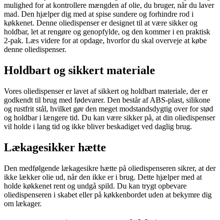
mulighed for at kontrollere mængden af olie, du bruger, når du laver
mad. Den hjælper dig med at spise sundere og forhindre rod i
køkkenet. Denne oliedispenser er designet til at være sikker og
holdbar, let at rengøre og genopfylde, og den kommer i en praktisk
2-pak. Læs videre for at opdage, hvorfor du skal overveje at købe
denne oliedispenser.
Holdbart og sikkert materiale
Vores oliedispenser er lavet af sikkert og holdbart materiale, der er
godkendt til brug med fødevarer. Den består af ABS-plast, silikone
og rustfrit stål, hvilket gør den meget modstandsdygtig over for stød
og holdbar i længere tid. Du kan være sikker på, at din oliedispenser
vil holde i lang tid og ikke bliver beskadiget ved daglig brug.
Lækagesikker hætte
Den medfølgende lækagesikre hætte på oliedispenseren sikrer, at der
ikke lækker olie ud, når den ikke er i brug. Dette hjælper med at
holde køkkenet rent og undgå spild. Du kan trygt opbevare
oliedispenseren i skabet eller på køkkenbordet uden at bekymre dig
om lækager.