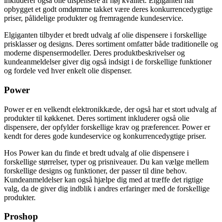
inkluderer også olie dispensere af høj kvalitet. Elgiganten har
opbygget et godt omdømme takket være deres konkurrencedygtige
priser, pålidelige produkter og fremragende kundeservice.
Elgiganten tilbyder et bredt udvalg af olie dispensere i forskellige
prisklasser og designs. Deres sortiment omfatter både traditionelle og
moderne dispensermodeller. Deres produktbeskrivelser og
kundeanmeldelser giver dig også indsigt i de forskellige funktioner
og fordele ved hver enkelt olie dispenser.
Power
Power er en velkendt elektronikkæde, der også har et stort udvalg af
produkter til køkkenet. Deres sortiment inkluderer også olie
dispensere, der opfylder forskellige krav og præferencer. Power er
kendt for deres gode kundeservice og konkurrencedygtige priser.
Hos Power kan du finde et bredt udvalg af olie dispensere i
forskellige størrelser, typer og prisniveauer. Du kan vælge mellem
forskellige designs og funktioner, der passer til dine behov.
Kundeanmeldelser kan også hjælpe dig med at træffe det rigtige
valg, da de giver dig indblik i andres erfaringer med de forskellige
produkter.
Proshop