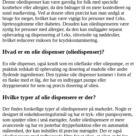
Denne oliedispenser kan være gavnlig for folk med specielle
kostbehov eller allergier, da den bidrager til en mere kontrolleret og
sund madlavning. Ved at dosere olien præcist kan man undgå at
bruge for meget, hvilket kan være vigtigt for personer med f.eks.
hjertesygdomme eller diabetes. Desuden kan oliedispenseren være
nyttig for personer med allergier, da den kan muliggøre separat
opbevaring og dispensering af f.eks. olivenolie og nøddeolier,
hvilket reducerer risikoen for krydskontaminering.
Hvad er en olie dispenser (oliedispenser)?
En olie dispenser, også kendt som en olieflaske eller oliepumpe, er et
praktisk redskab til opbevaring og dosering af madolie eller andre
flydende ingredienser. Den typiske olie dispenser kommer i form af
en flaske med et låg, der har en indbygget pumpe eller
drypgenerator for nem og præcis dosering af olien.
Hvilke typer af olie dispensere er der?
Der findes forskellige typer af oliedispensere på markedet. Nogle er
designet til enkeltdoseringsformål og har et tryk- eller pumpesystem,
som sprøjter olien i små mængder. Andre oliedispensere er mere
avancerede og har en justerbar dryppefunktion eller en automatisk
måleenhed, der kan indstilles til præcise mængder. Der er også