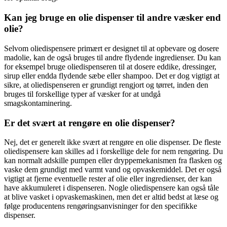
Kan jeg bruge en olie dispenser til andre væsker end
olie?
Selvom oliedispensere primært er designet til at opbevare og dosere
madolie, kan de også bruges til andre flydende ingredienser. Du kan
for eksempel bruge oliedispenseren til at dosere eddike, dressinger,
sirup eller endda flydende sæbe eller shampoo. Det er dog vigtigt at
sikre, at oliedispenseren er grundigt rengjort og tørret, inden den
bruges til forskellige typer af væsker for at undgå
smagskontaminering.
Er det svært at rengøre en olie dispenser?
Nej, det er generelt ikke svært at rengøre en olie dispenser. De fleste
oliedispensere kan skilles ad i forskellige dele for nem rengøring. Du
kan normalt adskille pumpen eller dryppemekanismen fra flasken og
vaske dem grundigt med varmt vand og opvaskemiddel. Det er også
vigtigt at fjerne eventuelle rester af olie eller ingredienser, der kan
have akkumuleret i dispenseren. Nogle oliedispensere kan også tåle
at blive vasket i opvaskemaskinen, men det er altid bedst at læse og
følge producentens rengøringsanvisninger for den specifikke
dispenser.