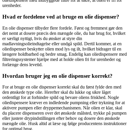
oliedispensere med indbyggede filtre for at sikre, at olien er fri for
urenheder.
Hvad er fordelene ved at bruge en olie dispenser?
En olie dispenser tilbyder flere fordele. Først og fremmest gør den
det nemt at dosere præcis den mængde olie, du har brug for, hvilket
er særligt nyttigt, hvis du ønsker at styre din
madlavningsolieindtagelse eller undgå spild. Dertil kommer, at en
oliedispenser beskytter olien mod lys og ilt, hvilket bidrager til en
længere holdbarhed og bedre smag. Endelig kan oliedispensere med
filtreringssystemer hjælpe med at holde olien fri for urenheder og
forlænge dens levetid.
Hvordan bruger jeg en olie dispenser korrekt?
For at bruge en olie dispenser korrekt skal du først fylde den med
den ønskede type olie. Herefter skal du lukke og sikre låget
ordentligt for at forhindre spild og bevare oliens friskhed. Nogle
oliedispensere kræver en indledende pumpning eller trykning for at
aktivere pumpen eller dryppemechanismen. Når olien er klar, skal
du placere dispenseren over det ønskede målsted, trykke på pumpen
eller justere drypindstillingen efter behov og dosere den ønskede
mængde olie. Husk altid at læse og følge producentens instruktioner
for optimal brug.