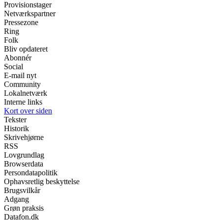
Provisionstager
Netværkspartner
Pressezone
Ring
Folk
Bliv opdateret
Abonnér
Social
E-mail nyt
Community
Lokalnetværk
Interne links
Kort over siden
Tekster
Historik
Skrivehjørne
RSS
Lovgrundlag
Browserdata
Persondatapolitik
Ophavsretlig beskyttelse
Brugsvilkår
Adgang
Grøn praksis
Datafon.dk