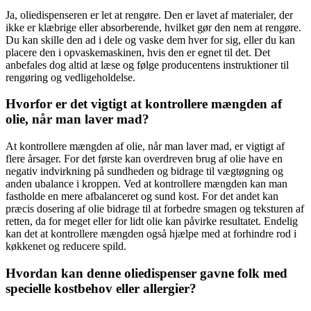
Ja, oliedispenseren er let at rengøre. Den er lavet af materialer, der
ikke er klæbrige eller absorberende, hvilket gør den nem at rengøre.
Du kan skille den ad i dele og vaske dem hver for sig, eller du kan
placere den i opvaskemaskinen, hvis den er egnet til det. Det
anbefales dog altid at læse og følge producentens instruktioner til
rengøring og vedligeholdelse.
Hvorfor er det vigtigt at kontrollere mængden af
olie, når man laver mad?
At kontrollere mængden af olie, når man laver mad, er vigtigt af
flere årsager. For det første kan overdreven brug af olie have en
negativ indvirkning på sundheden og bidrage til vægtøgning og
anden ubalance i kroppen. Ved at kontrollere mængden kan man
fastholde en mere afbalanceret og sund kost. For det andet kan
præcis dosering af olie bidrage til at forbedre smagen og teksturen af
retten, da for meget eller for lidt olie kan påvirke resultatet. Endelig
kan det at kontrollere mængden også hjælpe med at forhindre rod i
køkkenet og reducere spild.
Hvordan kan denne oliedispenser gavne folk med
specielle kostbehov eller allergier?