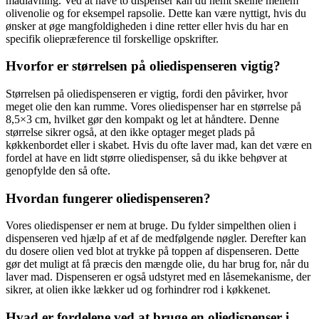
madlavning. Ved at have to dispenser kan du nemt skelne mellem
olivenolie og for eksempel rapsolie. Dette kan være nyttigt, hvis du
ønsker at øge mangfoldigheden i dine retter eller hvis du har en
specifik oliepræference til forskellige opskrifter.
Hvorfor er størrelsen på oliedispenseren vigtig?
Størrelsen på oliedispenseren er vigtig, fordi den påvirker, hvor
meget olie den kan rumme. Vores oliedispenser har en størrelse på
8,5×3 cm, hvilket gør den kompakt og let at håndtere. Denne
størrelse sikrer også, at den ikke optager meget plads på
køkkenbordet eller i skabet. Hvis du ofte laver mad, kan det være en
fordel at have en lidt større oliedispenser, så du ikke behøver at
genopfylde den så ofte.
Hvordan fungerer oliedispenseren?
Vores oliedispenser er nem at bruge. Du fylder simpelthen olien i
dispenseren ved hjælp af et af de medfølgende nøgler. Derefter kan
du dosere olien ved blot at trykke på toppen af dispenseren. Dette
gør det muligt at få præcis den mængde olie, du har brug for, når du
laver mad. Dispenseren er også udstyret med en låsemekanisme, der
sikrer, at olien ikke lækker ud og forhindrer rod i køkkenet.
Hvad er fordelene ved at bruge en oliedispenser i