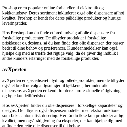
Proshop er en populær online forhandler af elektronik og
køkkenudstyr. Deres sortiment inkluderer også olie dispensere af høj
kvalitet. Proshop er kendt for deres pålidelige produkter og hurtige
leveringstider.
Hos Proshop kan du finde et bredt udvalg af olie dispensere fra
forskellige producenter. De tilbyder produkter i forskellige
prisklasser og designs, så du kan finde den olie dispenser, der passer
bedst til dine behov og præferencer. Kundeanmeldelser kan også
hjælpe dig med at træffe det rigtige valg, da de giver dig indblik i
andre kunders erfaringer med de forskellige produkter.
avXperten
avXperten er specialiseret i lyd- og billedeprodukter, men de tilbyder
også et bredt udvalg af løsninger til køkkenet, herunder olie
dispensere. avXperten er kendt for deres professionelle rådgivning
og høje kundetilfredshed.
Hos avXperten finder du olie dispensere i forskellige kapaciteter og
designs. De tilbyder også dispensermodeller med ekstra funktioner
som f.eks. automatisk dosering. Her får du ikke kun produkter af høj
kvalitet, men også rådgivning fra eksperter, der kan hjælpe dig med
at finde den rette olie dispenser til dit behov.