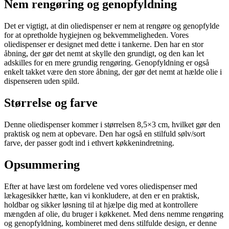
Nem rengøring og genopfyldning
Det er vigtigt, at din oliedispenser er nem at rengøre og genopfylde
for at opretholde hygiejnen og bekvemmeligheden. Vores
oliedispenser er designet med dette i tankerne. Den har en stor
åbning, der gør det nemt at skylle den grundigt, og den kan let
adskilles for en mere grundig rengøring. Genopfyldning er også
enkelt takket være den store åbning, der gør det nemt at hælde olie i
dispenseren uden spild.
Størrelse og farve
Denne oliedispenser kommer i størrelsen 8,5×3 cm, hvilket gør den
praktisk og nem at opbevare. Den har også en stilfuld sølv/sort
farve, der passer godt ind i ethvert køkkenindretning.
Opsummering
Efter at have læst om fordelene ved vores oliedispenser med
lækagesikker hætte, kan vi konkludere, at den er en praktisk,
holdbar og sikker løsning til at hjælpe dig med at kontrollere
mængden af olie, du bruger i køkkenet. Med dens nemme rengøring
og genopfyldning, kombineret med dens stilfulde design, er denne