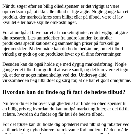
Når du søger efter en billig oliedispenser, er det vigtigt at være
opmærksom på, at ikke alle tilbud er lige ægte. Nogle gange kan et
produkt, der markedsføres som billigt eller på tilbud, være af lav
kvalitet eller have skjulte omkostninger.
For at undgå at blive narret af marketingfinter, er det vigtigt at gøre
din research. Læs anmeldelser fra andre kunder, kontroller
produktets specifikationer og sammenlign priser på forskellige
hjemmesider. På den måde kan du bedre bedømme, om et tilbud
virkelig er godt og om produktet lever op til dine forventninger.
Desuden kan du også holde øje med dygtig markedsføring. Nogle
gange er et tilbud for godt til at være sandt, og det kan være et tegn
på, at der er noget mistænkeligt ved det. Undersøg altid
virksomheden bag tilbuddet og sørg for, at de har et godt omdømme.
Hvordan kan du finde og få fat i de bedste tilbud?
Nu hvor du er klar over vigtigheden af at finde en oliedispenser til
en billig pris og hvordan du kan undgå marketingfinter, er det tid til
at lære, hvordan du finder og får fat i de bedste tilbud.
For det første kan du holde dig opdateret med tilbud og rabatter ved
at tilmelde dig nyhedsbreve fra relevante forhandlere. På den måde