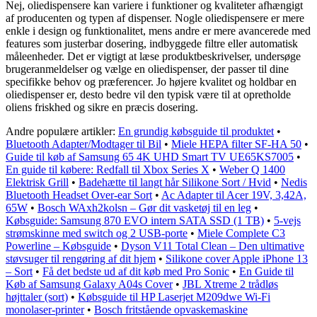
Nej, oliedispensere kan variere i funktioner og kvaliteter afhængigt
af producenten og typen af dispenser. Nogle oliedispensere er mere
enkle i design og funktionalitet, mens andre er mere avancerede med
features som justerbar dosering, indbyggede filtre eller automatisk
måleenheder. Det er vigtigt at læse produktbeskrivelser, undersøge
brugeranmeldelser og vælge en oliedispenser, der passer til dine
specifikke behov og præferencer. Jo højere kvalitet og holdbar en
oliedispenser er, desto bedre vil den typisk være til at opretholde
oliens friskhed og sikre en præcis dosering.
Andre populære artikler:
En grundig købsguide til produktet
•
Bluetooth Adapter/Modtager til Bil
•
Miele HEPA filter SF-HA 50
•
Guide til køb af Samsung 65 4K UHD Smart TV UE65KS7005
•
En guide til købere: Redfall til Xbox Series X
•
Weber Q 1400
Elektrisk Grill
•
Badehætte til langt hår Silikone Sort / Hvid
•
Nedis
Bluetooth Headset Over-ear Sort
•
Ac Adapter til Acer 19V, 3,42A,
65W
•
Bosch WAxh2kolsn – Gør dit vasketøj til en leg
•
Købsguide: Samsung 870 EVO intern SATA SSD (1 TB)
•
5-vejs
strømskinne med switch og 2 USB-porte
•
Miele Complete C3
Powerline – Købsguide
•
Dyson V11 Total Clean – Den ultimative
støvsuger til rengøring af dit hjem
•
Silikone cover Apple iPhone 13
– Sort
•
Få det bedste ud af dit køb med Pro Sonic
•
En Guide til
Køb af Samsung Galaxy A04s Cover
•
JBL Xtreme 2 trådløs
højttaler (sort)
•
Købsguide til HP Laserjet M209dwe Wi-Fi
monolaser-printer
•
Bosch fritstående opvaskemaskine