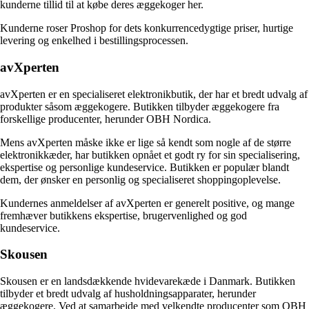
kunderne tillid til at købe deres æggekoger her.
Kunderne roser Proshop for dets konkurrencedygtige priser, hurtige
levering og enkelhed i bestillingsprocessen.
avXperten
avXperten er en specialiseret elektronikbutik, der har et bredt udvalg af
produkter såsom æggekogere. Butikken tilbyder æggekogere fra
forskellige producenter, herunder OBH Nordica.
Mens avXperten måske ikke er lige så kendt som nogle af de større
elektronikkæder, har butikken opnået et godt ry for sin specialisering,
ekspertise og personlige kundeservice. Butikken er populær blandt
dem, der ønsker en personlig og specialiseret shoppingoplevelse.
Kundernes anmeldelser af avXperten er generelt positive, og mange
fremhæver butikkens ekspertise, brugervenlighed og god
kundeservice.
Skousen
Skousen er en landsdækkende hvidevarekæde i Danmark. Butikken
tilbyder et bredt udvalg af husholdningsapparater, herunder
æggekogere. Ved at samarbejde med velkendte producenter som OBH