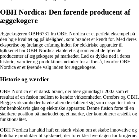
OBH Nordica: Den førende producent af
æggekogere
Æggekogeren OBH6731 fra OBH Nordica er et perfekt eksempel på
den høje kvalitet og pålidelighed, som brandet er kendt for. Med deres
ekspertise og årelange erfaring inden for elektriske apparater til
køkkenet har OBH Nordica etableret sig som en af de førende
producenter af æggekogere på markedet. Lad os dykke ned i deres
historie, værdier og produktionsmetoder for at forstå, hvorfor OBH
Nordica er et førende valg inden for æggekogere.
Historie og værdier
OBH Nordica er et dansk brand, der blev grundlagt i 2002 som et
resultat af en fusion mellem to kendte virksomheder, Orrefors og OBH.
Begge virksomheder havde allerede etableret sig som eksperter inden
for henholdsvis glas og elektriske apparater. Denne fusion førte til en
stærkere position på markedet og et mærke, der kombinerer æstetik og
funktionalitet.
OBH Nordica har altid haft en stærk vision om at skabe innovative og
holdbare produkter til køkkenet, der forenkler hverdagen for brugerne.