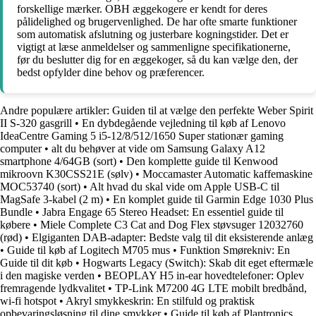
forskellige mærker. OBH æggekogere er kendt for deres
pålidelighed og brugervenlighed. De har ofte smarte funktioner
som automatisk afslutning og justerbare kogningstider. Det er
vigtigt at læse anmeldelser og sammenligne specifikationerne,
før du beslutter dig for en æggekoger, så du kan vælge den, der
bedst opfylder dine behov og præferencer.
Andre populære artikler:
Guiden til at vælge den perfekte Weber Spirit
II S-320 gasgrill
•
En dybdegående vejledning til køb af Lenovo
IdeaCentre Gaming 5 i5-12/8/512/1650 Super stationær gaming
computer
•
alt du behøver at vide om Samsung Galaxy A12
smartphone 4/64GB (sort)
•
Den komplette guide til Kenwood
mikroovn K30CSS21E (sølv)
•
Moccamaster Automatic kaffemaskine
MOC53740 (sort)
•
Alt hvad du skal vide om Apple USB-C til
MagSafe 3-kabel (2 m)
•
En komplet guide til Garmin Edge 1030 Plus
Bundle
•
Jabra Engage 65 Stereo Headset: En essentiel guide til
købere
•
Miele Complete C3 Cat and Dog Flex støvsuger 12032760
(rød)
•
Elgiganten DAB-adapter: Bedste valg til dit eksisterende anlæg
•
Guide til køb af Logitech M705 mus
•
Funktion Smørekniv: En
Guide til dit køb
•
Hogwarts Legacy (Switch): Skab dit eget eftermæle
i den magiske verden
•
BEOPLAY H5 in-ear hovedtelefoner: Oplev
fremragende lydkvalitet
•
TP-Link M7200 4G LTE mobilt bredbånd,
wi-fi hotspot
•
Akryl smykkeskrin: En stilfuld og praktisk
opbevaringsløsning til dine smykker
•
Guide til køb af Plantronics