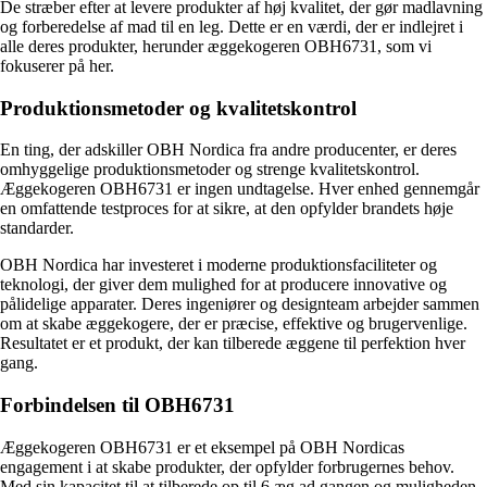
De stræber efter at levere produkter af høj kvalitet, der gør madlavning
og forberedelse af mad til en leg. Dette er en værdi, der er indlejret i
alle deres produkter, herunder æggekogeren OBH6731, som vi
fokuserer på her.
Produktionsmetoder og kvalitetskontrol
En ting, der adskiller OBH Nordica fra andre producenter, er deres
omhyggelige produktionsmetoder og strenge kvalitetskontrol.
Æggekogeren OBH6731 er ingen undtagelse. Hver enhed gennemgår
en omfattende testproces for at sikre, at den opfylder brandets høje
standarder.
OBH Nordica har investeret i moderne produktionsfaciliteter og
teknologi, der giver dem mulighed for at producere innovative og
pålidelige apparater. Deres ingeniører og designteam arbejder sammen
om at skabe æggekogere, der er præcise, effektive og brugervenlige.
Resultatet er et produkt, der kan tilberede æggene til perfektion hver
gang.
Forbindelsen til OBH6731
Æggekogeren OBH6731 er et eksempel på OBH Nordicas
engagement i at skabe produkter, der opfylder forbrugernes behov.
Med sin kapacitet til at tilberede op til 6 æg ad gangen og muligheden