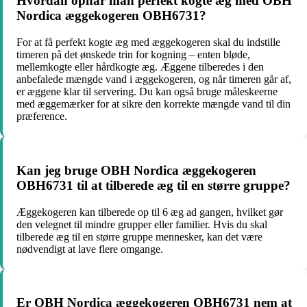
Hvordan opnår man perfekt kogte æg med OBH
Nordica æggekogeren OBH6731?
For at få perfekt kogte æg med æggekogeren skal du indstille
timeren på det ønskede trin for kogning – enten bløde,
mellemkogte eller hårdkogte æg. Æggene tilberedes i den
anbefalede mængde vand i æggekogeren, og når timeren går af,
er æggene klar til servering. Du kan også bruge måleskeerne
med æggemærker for at sikre den korrekte mængde vand til din
præference.
Kan jeg bruge OBH Nordica æggekogeren
OBH6731 til at tilberede æg til en større gruppe?
Æggekogeren kan tilberede op til 6 æg ad gangen, hvilket gør
den velegnet til mindre grupper eller familier. Hvis du skal
tilberede æg til en større gruppe mennesker, kan det være
nødvendigt at lave flere omgange.
Er OBH Nordica æggekogeren OBH6731 nem at