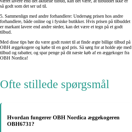
været lavere end det aktuelle tilbud, kan det være, at tilbuddet ikke er
så godt som det ser ud til.
5. Sammenlign med andre forhandlere: Undersøg prisen hos andre
forhandlere, både online og i fysiske butikker. Hvis prisen på tilbuddet
er markant lavere end andre steder, kan det være et tegn på et godt
tilbud.
Med disse tips bør du være godt rustet til at finde ægte billige tilbud på
OBH æggekogere og købe til en god pris. Så sørg for at holde øje med
tilbud og rabatter, og spar penge på dit næste køb af en æggekoger fra
OBH Nordica!
Ofte stillede spørgsmål
Hvordan fungerer OBH Nordica æggekogeren
OBH6731?