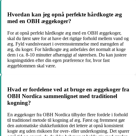
Hvordan kan jeg opnå perfekte hårdkogte æg
med en OBH æggekoger?
For at opnå perfekt hårdkogte æg med en OBH æggekoger,
skal du først søre for at have det rigtige forhold mellem vand og
æg. Fyld vandniveauet i overensstemmelse med mængden af
æg, du koger. For hårdkogte æg anbefales det normalt at koge
dem i ca. 8-10 minutter afhængigt af størrelsen. Du kan justere
kogningstiden efter din egen præference for, hvor fast
æggeblommen skal være.
Hvad er fordelene ved at bruge en æggekoger fra
OBH Nordica sammenlignet med traditionel
kogning?
En æggekoger fra OBH Nordica tilbyder flere fordele i forhold
til traditionel metode til kogning af æg. Først og fremmest gør
den automatiske slukkefunktion det lettere at opnå konsistent
kogte æg uden risikoen for over- eller underkogning. Det sparer