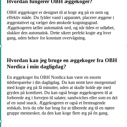
Hvordan fungerer OBH æggekoger?
OBH æggekoger er designet til at koge æg på en nem og
effektiv måde. Du fylder vand i apparatet, placerer æggene i
æggestativet og vælger den ønskede kogningsgrad.
Æggekogeren tæller automatisk ned, og når tiden er udløbet,
slukker den automatisk. Dette sikrer perfekt kogte æg hver
gang, uden behov for konstant overvågning.
Hvordan kan jeg bruge en æggekoger fra OBH
Nordica i min dagligdag?
En æggekoger fra OBH Nordica kan være en enorm
tidsbesparelse i din dagligdag. Du kan nemt lave morgenmad
med kogte æg på få minutter, uden at skulle holde øje med
gryden på komfuret. Du kan også bruge æggekogeren til at
forberede æg i forvejen til salater, sandwiches eller som en del
af en sund snack. Æggekogeren er også et fremragende
redskab, hvis du ofte har brug for at tilberede æg til en større
gruppe mennesker, da den kan koge flere æg på én gang.