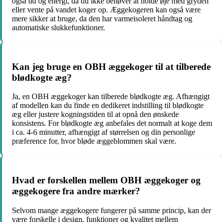
også tid og energi, da du ikke behøver at holde øje med gryden
eller vente på vandet koger op. Æggekogeren kan også være
mere sikker at bruge, da den har varmeisoleret håndtag og
automatiske slukkefunktioner.
Kan jeg bruge en OBH æggekoger til at tilberede
blødkogte æg?
Ja, en OBH æggekoger kan tilberede blødkogte æg. Afhængigt
af modellen kan du finde en dedikeret indstilling til blødkogte
æg eller justere kogningstiden til at opnå den ønskede
konsistens. For blødkogte æg anbefales det normalt at koge dem
i ca. 4-6 minutter, afhængigt af størrelsen og din personlige
præference for, hvor bløde æggeblommen skal være.
Hvad er forskellen mellem OBH æggekoger og
æggekogere fra andre mærker?
Selvom mange æggekogere fungerer på samme princip, kan der
være forskelle i design, funktioner og kvalitet mellem