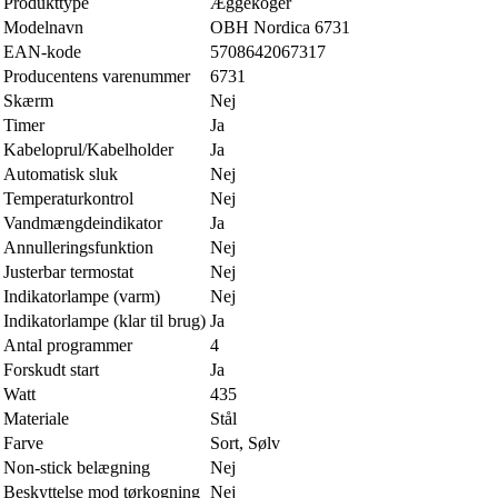
Produkttype
Æggekoger
Modelnavn
OBH Nordica 6731
EAN-kode
5708642067317
Producentens varenummer
6731
Skærm
Nej
Timer
Ja
Kabeloprul/Kabelholder
Ja
Automatisk sluk
Nej
Temperaturkontrol
Nej
Vandmængdeindikator
Ja
Annulleringsfunktion
Nej
Justerbar termostat
Nej
Indikatorlampe (varm)
Nej
Indikatorlampe (klar til brug)
Ja
Antal programmer
4
Forskudt start
Ja
Watt
435
Materiale
Stål
Farve
Sort, Sølv
Non-stick belægning
Nej
Beskyttelse mod tørkogning
Nej