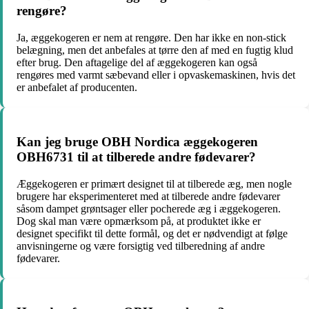
rengøre?
Ja, æggekogeren er nem at rengøre. Den har ikke en non-stick
belægning, men det anbefales at tørre den af med en fugtig klud
efter brug. Den aftagelige del af æggekogeren kan også
rengøres med varmt sæbevand eller i opvaskemaskinen, hvis det
er anbefalet af producenten.
Kan jeg bruge OBH Nordica æggekogeren
OBH6731 til at tilberede andre fødevarer?
Æggekogeren er primært designet til at tilberede æg, men nogle
brugere har eksperimenteret med at tilberede andre fødevarer
såsom dampet grøntsager eller pocherede æg i æggekogeren.
Dog skal man være opmærksom på, at produktet ikke er
designet specifikt til dette formål, og det er nødvendigt at følge
anvisningerne og være forsigtig ved tilberedning af andre
fødevarer.