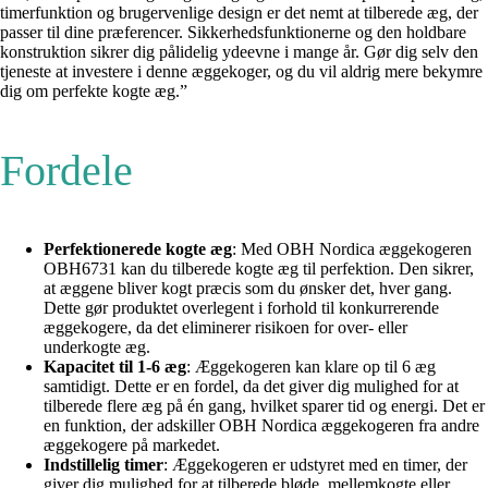
timerfunktion og brugervenlige design er det nemt at tilberede æg, der
passer til dine præferencer. Sikkerhedsfunktionerne og den holdbare
konstruktion sikrer dig pålidelig ydeevne i mange år. Gør dig selv den
tjeneste at investere i denne æggekoger, og du vil aldrig mere bekymre
dig om perfekte kogte æg.”
Fordele
Perfektionerede kogte æg
: Med OBH Nordica æggekogeren
OBH6731 kan du tilberede kogte æg til perfektion. Den sikrer,
at æggene bliver kogt præcis som du ønsker det, hver gang.
Dette gør produktet overlegent i forhold til konkurrerende
æggekogere, da det eliminerer risikoen for over- eller
underkogte æg.
Kapacitet til 1-6 æg
: Æggekogeren kan klare op til 6 æg
samtidigt. Dette er en fordel, da det giver dig mulighed for at
tilberede flere æg på én gang, hvilket sparer tid og energi. Det er
en funktion, der adskiller OBH Nordica æggekogeren fra andre
æggekogere på markedet.
Indstillelig timer
: Æggekogeren er udstyret med en timer, der
giver dig mulighed for at tilberede bløde, mellemkogte eller