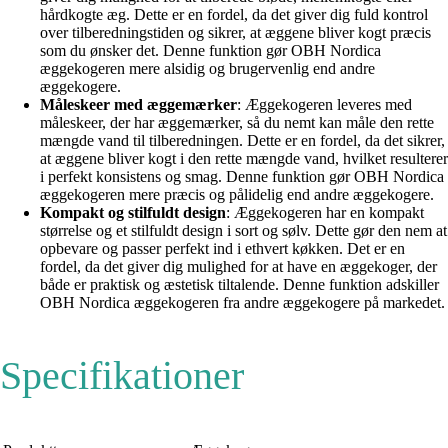
hårdkogte æg. Dette er en fordel, da det giver dig fuld kontrol
over tilberedningstiden og sikrer, at æggene bliver kogt præcis
som du ønsker det. Denne funktion gør OBH Nordica
æggekogeren mere alsidig og brugervenlig end andre
æggekogere.
Måleskeer med æggemærker
: Æggekogeren leveres med
måleskeer, der har æggemærker, så du nemt kan måle den rette
mængde vand til tilberedningen. Dette er en fordel, da det sikrer,
at æggene bliver kogt i den rette mængde vand, hvilket resulterer
i perfekt konsistens og smag. Denne funktion gør OBH Nordica
æggekogeren mere præcis og pålidelig end andre æggekogere.
Kompakt og stilfuldt design
: Æggekogeren har en kompakt
størrelse og et stilfuldt design i sort og sølv. Dette gør den nem at
opbevare og passer perfekt ind i ethvert køkken. Det er en
fordel, da det giver dig mulighed for at have en æggekoger, der
både er praktisk og æstetisk tiltalende. Denne funktion adskiller
OBH Nordica æggekogeren fra andre æggekogere på markedet.
Specifikationer