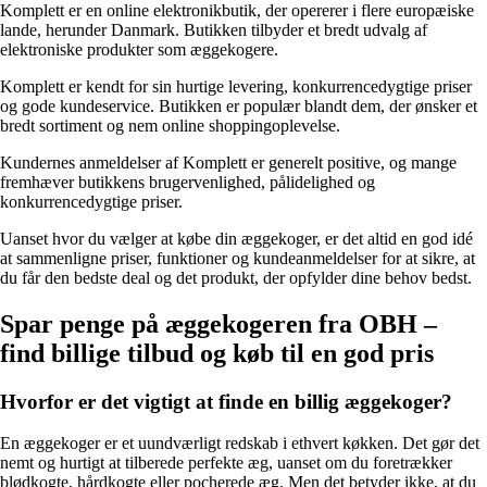
Komplett er en online elektronikbutik, der opererer i flere europæiske
lande, herunder Danmark. Butikken tilbyder et bredt udvalg af
elektroniske produkter som æggekogere.
Komplett er kendt for sin hurtige levering, konkurrencedygtige priser
og gode kundeservice. Butikken er populær blandt dem, der ønsker et
bredt sortiment og nem online shoppingoplevelse.
Kundernes anmeldelser af Komplett er generelt positive, og mange
fremhæver butikkens brugervenlighed, pålidelighed og
konkurrencedygtige priser.
Uanset hvor du vælger at købe din æggekoger, er det altid en god idé
at sammenligne priser, funktioner og kundeanmeldelser for at sikre, at
du får den bedste deal og det produkt, der opfylder dine behov bedst.
Spar penge på æggekogeren fra OBH –
find billige tilbud og køb til en god pris
Hvorfor er det vigtigt at finde en billig æggekoger?
En æggekoger er et uundværligt redskab i ethvert køkken. Det gør det
nemt og hurtigt at tilberede perfekte æg, uanset om du foretrækker
blødkogte, hårdkogte eller pocherede æg. Men det betyder ikke, at du