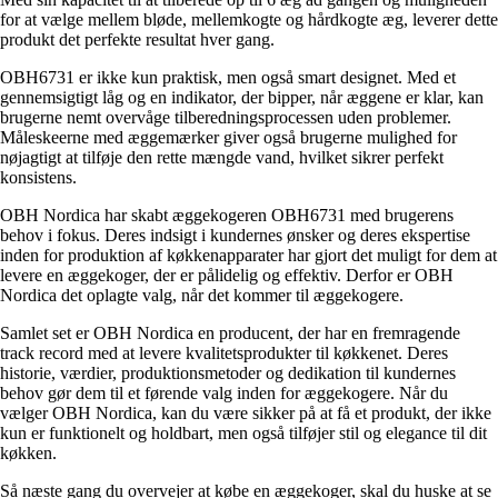
for at vælge mellem bløde, mellemkogte og hårdkogte æg, leverer dette
produkt det perfekte resultat hver gang.
OBH6731 er ikke kun praktisk, men også smart designet. Med et
gennemsigtigt låg og en indikator, der bipper, når æggene er klar, kan
brugerne nemt overvåge tilberedningsprocessen uden problemer.
Måleskeerne med æggemærker giver også brugerne mulighed for
nøjagtigt at tilføje den rette mængde vand, hvilket sikrer perfekt
konsistens.
OBH Nordica har skabt æggekogeren OBH6731 med brugerens
behov i fokus. Deres indsigt i kundernes ønsker og deres ekspertise
inden for produktion af køkkenapparater har gjort det muligt for dem at
levere en æggekoger, der er pålidelig og effektiv. Derfor er OBH
Nordica det oplagte valg, når det kommer til æggekogere.
Samlet set er OBH Nordica en producent, der har en fremragende
track record med at levere kvalitetsprodukter til køkkenet. Deres
historie, værdier, produktionsmetoder og dedikation til kundernes
behov gør dem til et førende valg inden for æggekogere. Når du
vælger OBH Nordica, kan du være sikker på at få et produkt, der ikke
kun er funktionelt og holdbart, men også tilføjer stil og elegance til dit
køkken.
Så næste gang du overvejer at købe en æggekoger, skal du huske at se