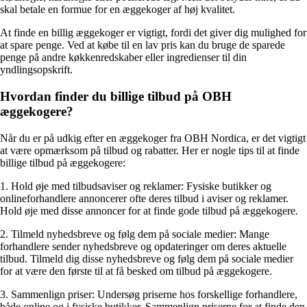
skal betale en formue for en æggekoger af høj kvalitet.
At finde en billig æggekoger er vigtigt, fordi det giver dig mulighed for
at spare penge. Ved at købe til en lav pris kan du bruge de sparede
penge på andre køkkenredskaber eller ingredienser til din
yndlingsopskrift.
Hvordan finder du billige tilbud på OBH
æggekogere?
Når du er på udkig efter en æggekoger fra OBH Nordica, er det vigtigt
at være opmærksom på tilbud og rabatter. Her er nogle tips til at finde
billige tilbud på æggekogere:
1. Hold øje med tilbudsaviser og reklamer: Fysiske butikker og
onlineforhandlere annoncerer ofte deres tilbud i aviser og reklamer.
Hold øje med disse annoncer for at finde gode tilbud på æggekogere.
2. Tilmeld nyhedsbreve og følg dem på sociale medier: Mange
forhandlere sender nyhedsbreve og opdateringer om deres aktuelle
tilbud. Tilmeld dig disse nyhedsbreve og følg dem på sociale medier
for at være den første til at få besked om tilbud på æggekogere.
3. Sammenlign priser: Undersøg priserne hos forskellige forhandlere,
både online og i fysiske butikker. Sammenlign priserne for at finde den