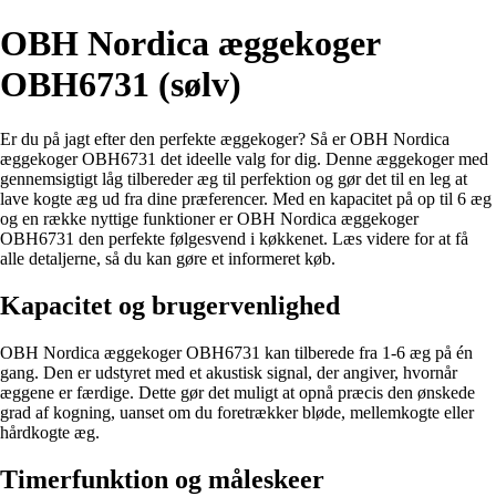
OBH Nordica æggekoger
OBH6731 (sølv)
Er du på jagt efter den perfekte æggekoger? Så er OBH Nordica
æggekoger OBH6731 det ideelle valg for dig. Denne æggekoger med
gennemsigtigt låg tilbereder æg til perfektion og gør det til en leg at
lave kogte æg ud fra dine præferencer. Med en kapacitet på op til 6 æg
og en række nyttige funktioner er OBH Nordica æggekoger
OBH6731 den perfekte følgesvend i køkkenet. Læs videre for at få
alle detaljerne, så du kan gøre et informeret køb.
Kapacitet og brugervenlighed
OBH Nordica æggekoger OBH6731 kan tilberede fra 1-6 æg på én
gang. Den er udstyret med et akustisk signal, der angiver, hvornår
æggene er færdige. Dette gør det muligt at opnå præcis den ønskede
grad af kogning, uanset om du foretrækker bløde, mellemkogte eller
hårdkogte æg.
Timerfunktion og måleskeer