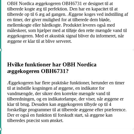
OBH Nordica æggekogeren OBH6731 er designet til at
tilberede kogte æg til perfektion. Den har en kapacitet til at
tilberede op til 6 æg ad gangen. Æggene koges ved indstilling af
en timer, der giver mulighed for at tilberede dem bløde,
mellemkogte eller hårdkogte. Produktet leveres også med
måleskeer, som hjælper med at tilføje den rette mængde vand til
æggekogeren. Med et akustisk signal bliver du informeret, når
æggene er klar til at blive serveret.
Hvilke funktioner har OBH Nordica
æggekogeren OBH6731?
Æggekogeren har flere praktiske funktioner, herunder en timer
til at indstille kogningen af æggene, en indikator for
vandmængde, der sikrer den korrekte mængde vand til
tilberedningen, og en indikatorlampe, der viser, når æggene er
klar til brug. Desuden kan æggekogeren tilbyde op til 4
forskellige programmer til at tilberede æggene efter præference.
Der er også en funktion til forskudt start, så æggene kan
tilberedes præcist som ønsket.