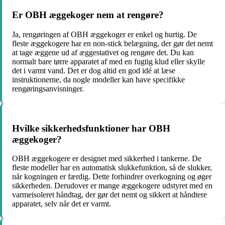
Er OBH æggekoger nem at rengøre?
Ja, rengøringen af OBH æggekoger er enkel og hurtig. De
fleste æggekogere har en non-stick belægning, der gør det nemt
at tage æggene ud af æggestativet og rengøre det. Du kan
normalt bare tørre apparatet af med en fugtig klud eller skylle
det i varmt vand. Det er dog altid en god idé at læse
instruktionerne, da nogle modeller kan have specifikke
rengøringsanvisninger.
Hvilke sikkerhedsfunktioner har OBH
æggekoger?
OBH æggekogere er designet med sikkerhed i tankerne. De
fleste modeller har en automatisk slukkefunktion, så de slukker,
når kogningen er færdig. Dette forhindrer overkogning og øger
sikkerheden. Derudover er mange æggekogere udstyret med en
varmeisoleret håndtag, der gør det nemt og sikkert at håndtere
apparatet, selv når det er varmt.