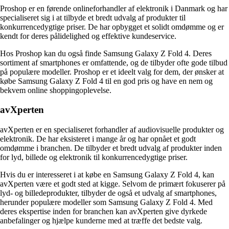
Proshop er en førende onlineforhandler af elektronik i Danmark og har
specialiseret sig i at tilbyde et bredt udvalg af produkter til
konkurrencedygtige priser. De har opbygget et solidt omdømme og er
kendt for deres pålidelighed og effektive kundeservice.
Hos Proshop kan du også finde Samsung Galaxy Z Fold 4. Deres
sortiment af smartphones er omfattende, og de tilbyder ofte gode tilbud
på populære modeller. Proshop er et ideelt valg for dem, der ønsker at
købe Samsung Galaxy Z Fold 4 til en god pris og have en nem og
bekvem online shoppingoplevelse.
avXperten
avXperten er en specialiseret forhandler af audiovisuelle produkter og
elektronik. De har eksisteret i mange år og har opnået et godt
omdømme i branchen. De tilbyder et bredt udvalg af produkter inden
for lyd, billede og elektronik til konkurrencedygtige priser.
Hvis du er interesseret i at købe en Samsung Galaxy Z Fold 4, kan
avXperten være et godt sted at kigge. Selvom de primært fokuserer på
lyd- og billedeprodukter, tilbyder de også et udvalg af smartphones,
herunder populære modeller som Samsung Galaxy Z Fold 4. Med
deres ekspertise inden for branchen kan avXperten give dyrkede
anbefalinger og hjælpe kunderne med at træffe det bedste valg.