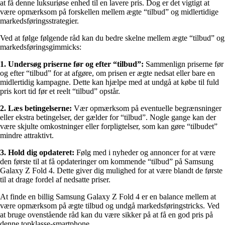
at få denne luksuriøse enhed til en lavere pris. Dog er det vigtigt at
være opmærksom på forskellen mellem ægte “tilbud” og midlertidige
markedsføringsstrategier.
Ved at følge følgende råd kan du bedre skelne mellem ægte “tilbud” og
markedsføringsgimmicks:
1. Undersøg priserne før og efter “tilbud”:
Sammenlign priserne før
og efter “tilbud” for at afgøre, om prisen er ægte nedsat eller bare en
midlertidig kampagne. Dette kan hjælpe med at undgå at købe til fuld
pris kort tid før et reelt “tilbud” opstår.
2. Læs betingelserne:
Vær opmærksom på eventuelle begrænsninger
eller ekstra betingelser, der gælder for “tilbud”. Nogle gange kan der
være skjulte omkostninger eller forpligtelser, som kan gøre “tilbudet”
mindre attraktivt.
3. Hold dig opdateret:
Følg med i nyheder og annoncer for at være
den første til at få opdateringer om kommende “tilbud” på Samsung
Galaxy Z Fold 4. Dette giver dig mulighed for at være blandt de første
til at drage fordel af nedsatte priser.
At finde en billig Samsung Galaxy Z Fold 4 er en balance mellem at
være opmærksom på ægte tilbud og undgå markedsføringstricks. Ved
at bruge ovenstående råd kan du være sikker på at få en god pris på
denne topklasse-smartphone.