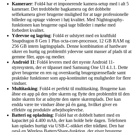
Kameraer
: Fold4 har et imponerende kamera-setup med i alt 5
kameraer. Det tredobbelte bagkamera og det dobbelte
selfiekamera giver brugerne mulighed for at tage professionelle
billeder og optage videoer i høj kvalitet. Med Nightography-
funktionen kan brugerne også tage billeder i mørke med
forbedret kvalitet.
Ydeevne og lagring
: Fold4 er udstyret med en kraftfuld
Snapdragon 8 Gen 1 Plus octa-core-processor, 12 GB RAM og
256 GB intern lagringsplads. Denne kombination af hardware
sikrer en hurtig og problemfri ydeevne samt masser af plads til at
gemme filer, apps og medier.
Android 11
: Fold4 leveres med det nyeste Android 11-
styresystem, der er tilpasset med Samsung One UI 4.1.1. Dette
giver brugerne en ren og overskuelig brugergrænseflade samt
praktiske funktioner som app-kontinuitet og muligheder for flere
vinduer.
Multitasking
: Fold4 er perfekt til multitasking. Brugerne kan
åbne en app på den ydre skærm og flytte den problemfrit til den
indre skærm for at udnytte den større skærmplads. Der kan
endda være tre vinduer åbne på én gang, hvilket giver en
effektiv og produktiv arbejdsoplevelse.
Batteri og opladning
: Fold4 har et dobbelt batteri med en
kapacitet på 4.400 mAh, der kan holde hele dagen. Telefonen
kan oplades hurtigt via USB-C-stikket eller trådløst. Den har
også en Wireless BatteryShare-funktion, der giver brugerne