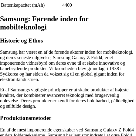
Batterikapacitet (mAh)
4400
Samsung: Førende inden for
mobilteknologi
Historie og Ethos
Samsung har været en af de førende aktører inden for mobilteknologi,
og deres seneste udgivelse, Samsung Galaxy Z Fold4, er et
imponerende vidnesbyrd om deres evne til at skabe innovative og
banebrydende produkter. Virksomheden blev grundlagt i 1938 i
Sydkorea og har siden da vokset sig til en global gigant inden for
elektronikindustrien.
Et af Samsungs vigtigste principper er at skabe produkter af højeste
kvalitet, der kombinerer avanceret teknologi med brugervenlig
oplevelse. Deres produkter er kendt for deres holdbarhed, pålidelighed
og stilfulde design.
Produktionsmetoder
En af de mest imponerende egenskaber ved Samsung Galaxy Z Fold4
er dets foldemekanisme. Samsung har lagt stor indsats i at gøre Fold4