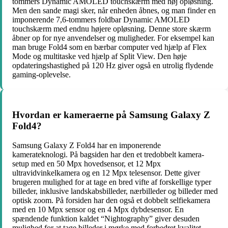
tommers Dynamic AMOLED touchskærm med høj opløsning.
Men den sande magi sker, når enheden åbnes, og man finder en
imponerende 7,6-tommers foldbar Dynamic AMOLED
touchskærm med endnu højere opløsning. Denne store skærm
åbner op for nye anvendelser og muligheder. For eksempel kan
man bruge Fold4 som en bærbar computer ved hjælp af Flex
Mode og multitaske ved hjælp af Split View. Den høje
opdateringshastighed på 120 Hz giver også en utrolig flydende
gaming-oplevelse.
Hvordan er kameraerne på Samsung Galaxy Z
Fold4?
Samsung Galaxy Z Fold4 har en imponerende
kamerateknologi. På bagsiden har den et tredobbelt kamera-
setup med en 50 Mpx hovedsensor, et 12 Mpx
ultravidvinkelkamera og en 12 Mpx telesensor. Dette giver
brugeren mulighed for at tage en bred vifte af forskellige typer
billeder, inklusive landskabsbilleder, nærbilleder og billeder med
optisk zoom. På forsiden har den også et dobbelt selfiekamera
med en 10 Mpx sensor og en 4 Mpx dybdesensor. En
spændende funktion kaldet “Nightography” giver desuden
mulighed for at tage billeder i mørke med forbedret kvalitet.