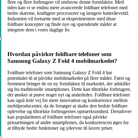
flere og flere forbrugere vil omfavne denne formfaktor. Med
tiden kan vi se endnu mere avancerede foldbare telefoner med
bedre skærme, kraftigere processorer og længere batterilevetid.
Industrien vil fortsætte med at eksperimentere med disse
foldbare koncepter og finde nye og spændende måder at
integrere dem i vores daglige liv.
Hvordan påvirker foldbare telefoner som
Samsung Galaxy Z Fold 4 mobilmarkedet?
Foldbare telefoner som Samsung Galaxy Z Fold 4 har
potentialet til at påvirke mobilmarkedet på flere måder. Først og
fremmest bringer de en ny formfaktor til markedet, der adskiller
sig fra traditionelle smartphones. Dette kan tiltrække forbrugere,
der ønsker at prøve noget nyt og anderledes. Foldbare telefoner
kan også lede vej for mere innovation og konkurrence mellem
mobilproducenter, da de forsøger at skabe den bedste foldbare
oplevelse og tiltrække forbrugernes opmærksomhed. Derudover
kan populariteten af foldbare telefoner også påvirke
prissætningen af andre smartphones, da konkurrencen øges for
at tilbyde bedre funktioner og ydeevne til lavere priser.