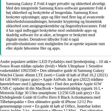
Samsung Galaxy Z Fold 4 tager privatliv og sikkerhed alvorligt.
Med den integrerede Samsung Knox-software garanterer Fold 4
høj sikkerhed og beskyttelse af brugerdata. Samsung Knox
beskytter oplysninger, apps og filer med flere lag af avancerede
sikkerhedsforanstaltninger, herunder kryptering og biometrisk
sikkerhed som ansigtsgenkendelse og fingeraftryksscanner. Fold
4 har også indbygget beskyttelse mod ondsindede apps og
skadelig software for at sikre, at brugere er beskyttet mod
digitale trusler. Derudover tilbyder Fold 4 også
privatlivsfunktioner som muligheden for at oprette separate rum
eller skjule følsomme filer og apps.
Andre populære artikler:
LED Fyrfadslys med fjernbetjening – 10 stk
•
Sonos Roam trådløs oplader (hvid)
•
Miele Ultraphase 1 Sensitive
vaskemiddel 10923560
•
Den ultimative guide til Samsung Galaxy
Watch4 Classic 46mm LTE (sort)
•
Guide til køb af iPad 10,2 (2021)
64 GB WiFi (space gray)
•
Apple AirPods 3rd gen (2022) trådløse
høretelefoner med Lightning-etui
•
Find den perfekte Apple 61W
USB-C oplader til din MacBook
•
Sammenfoldelig rygsæk 16 L
•
Motorola Edge 30 Ultra smartphone 12/256 GB (ash grey)
•
En
Dybdegående Guide til GoPro Hero 8 Black Actionkamera med
Tilbehørspakke
•
Den ultimative guide til iPhone 12/12 Pro
gennemsigtigt cover
•
En guide til køb af Office, Justerbar lodret
laptop-holder, 5 kg, aluminium
•
iPhone 12 Mini – Den ultimative