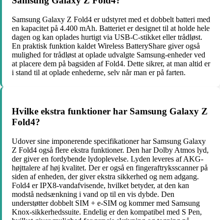
Samsung Galaxy Z Fold4?
Samsung Galaxy Z Fold4 er udstyret med et dobbelt batteri med
en kapacitet på 4.400 mAh. Batteriet er designet til at holde hele
dagen og kan oplades hurtigt via USB-C-stikket eller trådløst.
En praktisk funktion kaldet Wireless BatteryShare giver også
mulighed for trådløst at oplade udvalgte Samsung-enheder ved
at placere dem på bagsiden af Fold4. Dette sikrer, at man altid er
i stand til at oplade enhederne, selv når man er på farten.
Hvilke ekstra funktioner har Samsung Galaxy Z
Fold4?
Udover sine imponerende specifikationer har Samsung Galaxy
Z Fold4 også flere ekstra funktioner. Den har Dolby Atmos lyd,
der giver en fordybende lydoplevelse. Lyden leveres af AKG-
højttalere af høj kvalitet. Der er også en fingeraftryksscanner på
siden af enheden, der giver ekstra sikkerhed og nem adgang.
Fold4 er IPX8-vandafvisende, hvilket betyder, at den kan
modstå nedsænkning i vand op til en vis dybde. Den
understøtter dobbelt SIM + e-SIM og kommer med Samsung
Knox-sikkerhedssuite. Endelig er den kompatibel med S Pen,