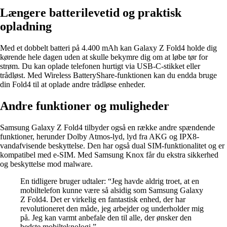
Længere batterilevetid og praktisk
opladning
Med et dobbelt batteri på 4.400 mAh kan Galaxy Z Fold4 holde dig
kørende hele dagen uden at skulle bekymre dig om at løbe tør for
strøm. Du kan oplade telefonen hurtigt via USB-C-stikket eller
trådløst. Med Wireless BatteryShare-funktionen kan du endda bruge
din Fold4 til at oplade andre trådløse enheder.
Andre funktioner og muligheder
Samsung Galaxy Z Fold4 tilbyder også en række andre spændende
funktioner, herunder Dolby Atmos-lyd, lyd fra AKG og IPX8-
vandafvisende beskyttelse. Den har også dual SIM-funktionalitet og er
kompatibel med e-SIM. Med Samsung Knox får du ekstra sikkerhed
og beskyttelse mod malware.
En tidligere bruger udtaler: “Jeg havde aldrig troet, at en
mobiltelefon kunne være så alsidig som Samsung Galaxy
Z Fold4. Det er virkelig en fantastisk enhed, der har
revolutioneret den måde, jeg arbejder og underholder mig
på. Jeg kan varmt anbefale den til alle, der ønsker den
bedste mobilteknologi.”