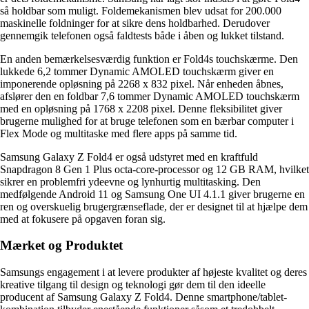
så holdbar som muligt. Foldemekanismen blev udsat for 200.000
maskinelle foldninger for at sikre dens holdbarhed. Derudover
gennemgik telefonen også faldtests både i åben og lukket tilstand.
En anden bemærkelsesværdig funktion er Fold4s touchskærme. Den
lukkede 6,2 tommer Dynamic AMOLED touchskærm giver en
imponerende opløsning på 2268 x 832 pixel. Når enheden åbnes,
afslører den en foldbar 7,6 tommer Dynamic AMOLED touchskærm
med en opløsning på 1768 x 2208 pixel. Denne fleksibilitet giver
brugerne mulighed for at bruge telefonen som en bærbar computer i
Flex Mode og multitaske med flere apps på samme tid.
Samsung Galaxy Z Fold4 er også udstyret med en kraftfuld
Snapdragon 8 Gen 1 Plus octa-core-processor og 12 GB RAM, hvilket
sikrer en problemfri ydeevne og lynhurtig multitasking. Den
medfølgende Android 11 og Samsung One UI 4.1.1 giver brugerne en
ren og overskuelig brugergrænseflade, der er designet til at hjælpe dem
med at fokusere på opgaven foran sig.
Mærket og Produktet
Samsungs engagement i at levere produkter af højeste kvalitet og deres
kreative tilgang til design og teknologi gør dem til den ideelle
producent af Samsung Galaxy Z Fold4. Denne smartphone/tablet-