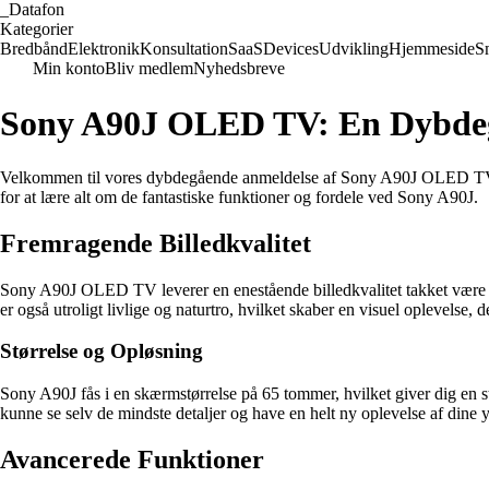
_
Datafon
Kategorier
Bredbånd
Elektronik
Konsultation
SaaS
Devices
Udvikling
Hjemmeside
S
Min konto
Bliv medlem
Nyhedsbreve
Sony A90J OLED TV: En Dybde
Velkommen til vores dybdegående anmeldelse af Sony A90J OLED TV. Vi v
for at lære alt om de fantastiske funktioner og fordele ved Sony A90J.
Fremragende Billedkvalitet
Sony A90J OLED TV leverer en enestående billedkvalitet takket være de
er også utroligt livlige og naturtro, hvilket skaber en visuel oplevelse, de
Størrelse og Opløsning
Sony A90J fås i en skærmstørrelse på 65 tommer, hvilket giver dig en s
kunne se selv de mindste detaljer og have en helt ny oplevelse af dine 
Avancerede Funktioner