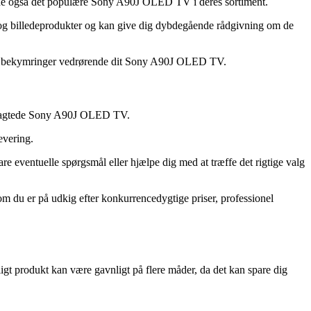
ar de også det populære Sony A90J OLED TV i deres sortiment.
 og billedeprodukter og kan give dig dybdegående rådgivning om de
eller bekymringer vedrørende dit Sony A90J OLED TV.
tertragtede Sony A90J OLED TV.
evering.
re eventuelle spørgsmål eller hjælpe dig med at træffe det rigtige valg
m du er på udkig efter konkurrencedygtige priser, professionel
ligt produkt kan være gavnligt på flere måder, da det kan spare dig