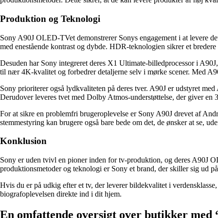
Produktion og Teknologi
Sony A90J OLED-TVet demonstrerer Sonys engagement i at levere det bed
med enestående kontrast og dybde. HDR-teknologien sikrer et bredere fa
Desuden har Sony integreret deres X1 Ultimate-billedprocessor i A90J, 
til nær 4K-kvalitet og forbedrer detaljerne selv i mørke scener. Med A9
Sony prioriterer også lydkvaliteten på deres tver. A90J er udstyret me
Derudover leveres tvet med Dolby Atmos-understøttelse, der giver en 3D
For at sikre en problemfri brugeroplevelse er Sony A90J drevet af Andr
stemmestyring kan brugere også bare bede om det, de ønsker at se, uden 
Konklusion
Sony er uden tvivl en pioner inden for tv-produktion, og deres A90J OLE
produktionsmetoder og teknologi er Sony et brand, der skiller sig ud p
Hvis du er på udkig efter et tv, der leverer bildekvalitet i verdenskla
biografoplevelsen direkte ind i dit hjem.
En omfattende oversigt over butikker me