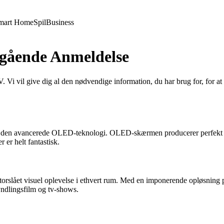
mart Home
Spil
Business
gående Anmeldelse
il give dig al den nødvendige information, du har brug for, for at tr
n avancerede OLED-teknologi. OLED-skærmen producerer perfekt sort, hv
r er helt fantastisk.
torslået visuel oplevelse i ethvert rum. Med en imponerende opløsning 
yndlingsfilm og tv-shows.