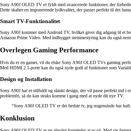
Sony A90J OLED TV er fyldt med avancerede funktioner, der forbedrer 
Dette skaber en imponerende lydkvalitet, der passer perfekt til det fant
Smart TV-Funktionalitet
Sony A90J kommer med Android TV, hvilket giver dig adgang til et bre
Amazon Prime Video. Med indbygget stemmestyring kan du også nemt s
Overlegen Gaming Performance
Hvis du er en gamer, vil du elske Sony A90J OLED TVs gaming performa
Med HDMI 2.1-porte kan du også nyde godt af funktioner som Variab
Design og Installation
Sony A90J har et stilfuldt og slankt design, der vil passe perfekt ind i 
problemfri, så du kan straks komme i gang med at nyde dit nye TV.
“Sony A90J OLED TV er det bedste tv, jeg nogensinde har haft. Bi
Konklusion
Sony A90J OLED TV er en absolut fornøjelse at se på. Med sin fremrage