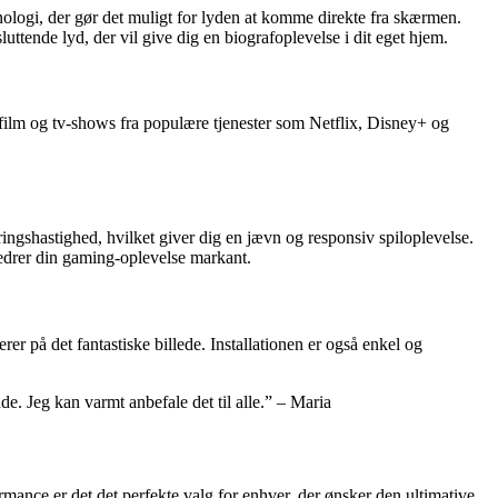
logi, der gør det muligt for lyden at komme direkte fra skærmen.
ttende lyd, der vil give dig en biografoplevelse i dit eget hjem.
film og tv-shows fra populære tjenester som Netflix, Disney+ og
gshastighed, hvilket giver dig en jævn og responsiv spiloplevelse.
rer din gaming-oplevelse markant.
rer på det fantastiske billede. Installationen er også enkel og
e. Jeg kan varmt anbefale det til alle.” – Maria
ance er det det perfekte valg for enhver, der ønsker den ultimative