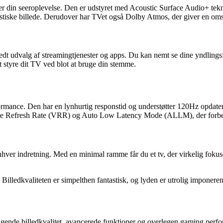
din seeroplevelse. Den er udstyret med Acoustic Surface Audio+ tekno
astiske billede. Derudover har TVet også Dolby Atmos, der giver en omslu
dt udvalg af streamingtjenester og apps. Du kan nemt se dine yndlings
tyre dit TV ved blot at bruge din stemme.
nce. Den har en lynhurtig responstid og understøtter 120Hz opdaterin
le Refresh Rate (VRR) og Auto Low Latency Mode (ALLM), der forbed
enhver indretning. Med en minimal ramme får du et tv, der virkelig fokuse
lledkvaliteten er simpelthen fantastisk, og lyden er utrolig imponerend
nde billedkvalitet, avancerede funktioner og overlegen gaming perform