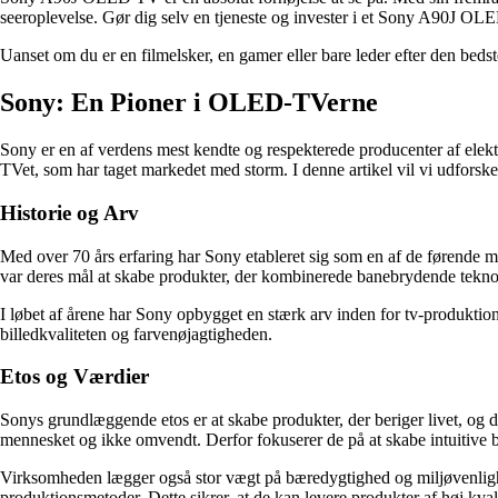
seeroplevelse. Gør dig selv en tjeneste og invester i et Sony A90J OLE
Uanset om du er en filmelsker, en gamer eller bare leder efter den bed
Sony: En Pioner i OLED-TVerne
Sony er en af verdens mest kendte og respekterede producenter af elekt
TVet, som har taget markedet med storm. I denne artikel vil vi udfor
Historie og Arv
Med over 70 års erfaring har Sony etableret sig som en af de førende
var deres mål at skabe produkter, der kombinerede banebrydende tekno
I løbet af årene har Sony opbygget en stærk arv inden for tv-produktion
billedkvaliteten og farvenøjagtigheden.
Etos og Værdier
Sonys grundlæggende etos er at skabe produkter, der beriger livet, og det
mennesket og ikke omvendt. Derfor fokuserer de på at skabe intuitive b
Virksomheden lægger også stor vægt på bæredygtighed og miljøvenlighed.
produktionsmetoder. Dette sikrer, at de kan levere produkter af høj kva