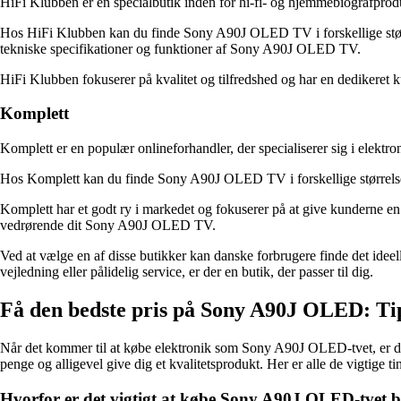
HiFi Klubben er en specialbutik inden for hi-fi- og hjemmebiografpro
Hos HiFi Klubben kan du finde Sony A90J OLED TV i forskellige større
tekniske specifikationer og funktioner af Sony A90J OLED TV.
HiFi Klubben fokuserer på kvalitet og tilfredshed og har en dedikeret
Komplett
Komplett er en populær onlineforhandler, der specialiserer sig i elekt
Hos Komplett kan du finde Sony A90J OLED TV i forskellige størrelser
Komplett har et godt ry i markedet og fokuserer på at give kunderne en 
vedrørende dit Sony A90J OLED TV.
Ved at vælge en af ​​disse butikker kan danske forbrugere finde det i
vejledning eller pålidelig service, er der en butik, der passer til dig.
Få den bedste pris på Sony A90J OLED: Tips 
Når det kommer til at købe elektronik som Sony A90J OLED-tvet, er det al
penge og alligevel give dig et kvalitetsprodukt. Her er alle de vigtige 
Hvorfor er det vigtigt at købe Sony A90J OLED-tvet bi