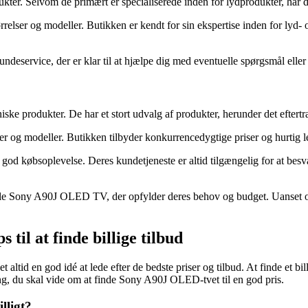
dukter. Selvom de primært er specialiserede inden for lydprodukter, h
lser og modeller. Butikken er kendt for sin ekspertise inden for lyd-
 kundeservice, der er klar til at hjælpe dig med eventuelle spørgsmål 
roniske produkter. De har et stort udvalg af produkter, herunder det ef
 og modeller. Butikken tilbyder konkurrencedygtige priser og hurtig l
god købsoplevelse. Deres kundetjeneste er altid tilgængelig for at besva
deelle Sony A90J OLED TV, der opfylder deres behov og budget. Uanset o
til at finde billige tilbud
tid en god idé at lede efter de bedste priser og tilbud. At finde et bil
ting, du skal vide om at finde Sony A90J OLED-tvet til en god pris.
lligt?