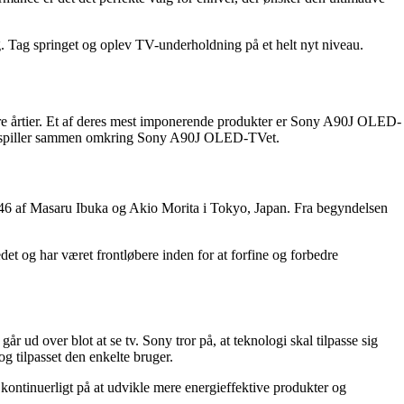
g. Tag springet og oplev TV-underholdning på et helt nyt niveau.
flere årtier. Et af deres mest imponerende produkter er Sony A90J OLED-
orer spiller sammen omkring Sony A90J OLED-TVet.
946 af Masaru Ibuka og Akio Morita i Tokyo, Japan. Fra begyndelsen
et og har været frontløbere inden for at forfine og forbedre
år ud over blot at se tv. Sony tror på, at teknologi skal tilpasse sig
g tilpasset den enkelte bruger.
ontinuerligt på at udvikle mere energieffektive produkter og