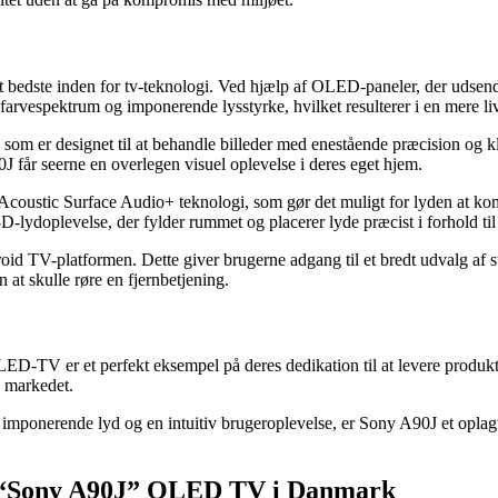
ste inden for tv-teknologi. Ved hjælp af OLED-paneler, der udsender de
rvespektrum og imponerende lysstyrke, hvilket resulterer i en mere liva
som er designet til at behandle billeder med enestående præcision og k
0J får seerne en overlegen visuel oplevelse i deres eget hjem.
d Acoustic Surface Audio+ teknologi, som gør det muligt for lyden at k
-lydoplevelse, der fylder rummet og placerer lyde præcist i forhold ti
oid TV-platformen. Dette giver brugerne adgang til et bredt udvalg af s
at skulle røre en fjernbetjening.
D-TV er et perfekt eksempel på deres dedikation til at levere produkter
å markedet.
sse, imponerende lyd og en intuitiv brugeroplevelse, er Sony A90J et op
d “Sony A90J” OLED TV i Danmark