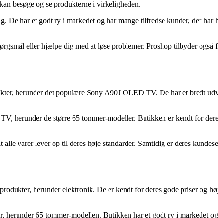
kan besøge og se produkterne i virkeligheden.
ring. De har et godt ry i markedet og har mange tilfredse kunder, der
pørgsmål eller hjælpe dig med at løse problemer. Proshop tilbyder også f
odukter, herunder det populære Sony A90J OLED TV. De har et bredt udva
 herunder de større 65 tommer-modeller. Butikken er kendt for deres e
 alle varer lever op til deres høje standarder. Samtidig er deres kundeser
rodukter, herunder elektronik. De er kendt for deres gode priser og h
 herunder 65 tommer-modellen. Butikken har et godt ry i markedet og 