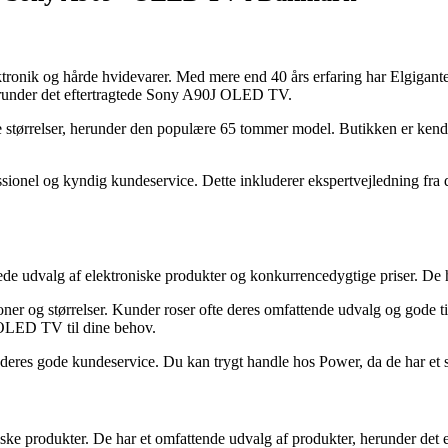
ktronik og hårde hvidevarer. Med mere end 40 års erfaring har Elgigan
 herunder det eftertragtede Sony A90J OLED TV.
ørrelser, herunder den populære 65 tommer model. Butikken er kendt f
ssionel og kyndig kundeservice. Dette inkluderer ekspertvejledning fra 
ede udvalg af elektroniske produkter og konkurrencedygtige priser. De
 og størrelser. Kunder roser ofte deres omfattende udvalg og gode ti
 OLED TV til dine behov.
mt deres gode kundeservice. Du kan trygt handle hos Power, da de har e
roniske produkter. De har et omfattende udvalg af produkter, herunder 