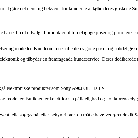
ing for at gøre det nemt og bekvemt for kunderne at købe deres ønsked
e har et bredt udvalg af produkter til fordelagtige priser og priorite
r og modeller. Kunderne roser ofte deres gode priser og pålidelige se
lektronik og tilbyder en fremragende kundeservice. Deres dedikerede med
 også elektroniske produkter som Sony A90J OLED TV.
 modeller. Butikken er kendt for sin pålidelighed og konkurrencedygti
ed eventuelle spørgsmål eller bekymringer, du måtte have vedrørende d