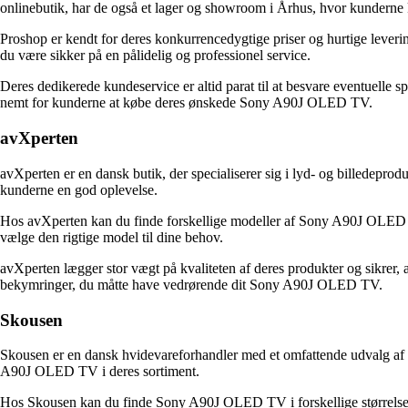
onlinebutik, har de også et lager og showroom i Århus, hvor kunderne 
Proshop er kendt for deres konkurrencedygtige priser og hurtige leve
du være sikker på en pålidelig og professionel service.
Deres dedikerede kundeservice er altid parat til at besvare eventuelle s
nemt for kunderne at købe deres ønskede Sony A90J OLED TV.
avXperten
avXperten er en dansk butik, der specialiserer sig i lyd- og billedepr
kunderne en god oplevelse.
Hos avXperten kan du finde forskellige modeller af Sony A90J OLED TV,
vælge den rigtige model til dine behov.
avXperten lægger stor vægt på kvaliteten af deres produkter og sikrer, at
bekymringer, du måtte have vedrørende dit Sony A90J OLED TV.
Skousen
Skousen er en dansk hvidevareforhandler med et omfattende udvalg af p
A90J OLED TV i deres sortiment.
Hos Skousen kan du finde Sony A90J OLED TV i forskellige størrelser,