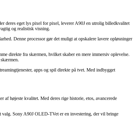
res eget lys pixel for pixel, leverer A90J en utrolig billedkvalitet
gtig og realistisk visning.
larhed. Denne processor gør det muligt at opskalere lavere opløsninger
omme direkte fra skærmen, hvilket skaber en mere immersiv oplevelse.
l skærmen.
treamingtjenester, apps og spil direkte på tvet. Med indbygget
 af højeste kvalitet. Med deres rige historie, etos, avancerede
lagt valg. Sony A90J OLED-TVet er en investering, der vil bringe