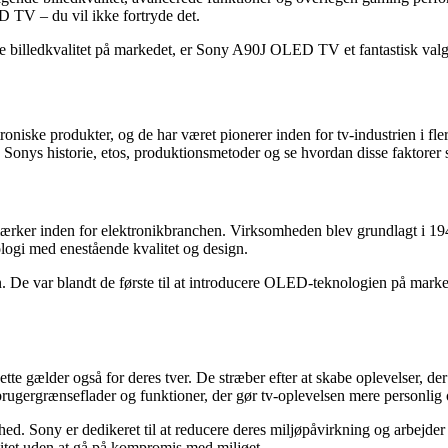
D TV – du vil ikke fortryde det.
ste billedkvalitet på markedet, er Sony A90J OLED TV et fantastisk val
roniske produkter, og de har været pionerer inden for tv-industrien i 
ske Sonys historie, etos, produktionsmetoder og se hvordan disse fakt
 mærker inden for elektronikbranchen. Virksomheden blev grundlagt i 1
logi med enestående kvalitet og design.
. De var blandt de første til at introducere OLED-teknologien på marked
te gælder også for deres tver. De stræber efter at skabe oplevelser, der g
rugergrænseflader og funktioner, der gør tv-oplevelsen mere personlig o
 Sony er dedikeret til at reducere deres miljøpåvirkning og arbejder k
litet uden at gå på kompromis med miljøet.