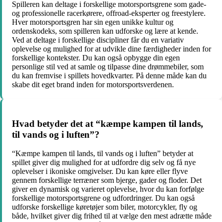
Spilleren kan deltage i forskellige motorsportsgrene som gade-
og professionelle racerkørere, offroad-eksperter og freestylere.
Hver motorsportsgren har sin egen unikke kultur og
ordenskodeks, som spilleren kan udforske og lære at kende.
Ved at deltage i forskellige discipliner får du en variativ
oplevelse og mulighed for at udvikle dine færdigheder inden for
forskellige kontekster. Du kan også opbygge din egen
personlige stil ved at samle og tilpasse dine drømmebiler, som
du kan fremvise i spillets hovedkvarter. På denne måde kan du
skabe dit eget brand inden for motorsportsverdenen.
Hvad betyder det at “kæmpe kampen til lands,
til vands og i luften”?
“Kæmpe kampen til lands, til vands og i luften” betyder at
spillet giver dig mulighed for at udfordre dig selv og få nye
oplevelser i ikoniske omgivelser. Du kan køre eller flyve
gennem forskellige terræner som bjerge, gader og floder. Det
giver en dynamisk og varieret oplevelse, hvor du kan forfølge
forskellige motorsportsgrene og udfordringer. Du kan også
udforske forskellige køretøjer som biler, motorcykler, fly og
både, hvilket giver dig frihed til at vælge den mest adrætte måde