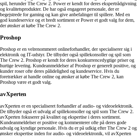
spil, herunder The Crew 2. Power er kendt for deres ekspertrådgivning
og kvalitetsprodukter. De har også engageret personale, der er
begejstrede for gaming og kan give anbefalinger til spillere. Med en
god kundeservice og et bredt sortiment er Power et godt valg for dem,
der ønsker at købe The Crew 2.
Proshop
Proshop er en velrenommeret onlineforhandler, der specialiserer sig i
elektronik og IT-udstyr. De tilbyder også spillekonsoller og spil som
The Crew 2. Proshop er kendt for deres konkurrencedygtige priser og
hurtige levering. Kundeanmeldelser af Proshop er generelt positive, og
kunder roser ofte deres pålidelighed og kundeservice. Hvis du
foretrækker at handle online og ønsker at købe The Crew 2, kan
Proshop være et godt valg.
avXperten
avXperten er en specialiseret forhandler af audio- og videoelektronik.
De tilbyder også et udvalg af spillekonsoller og spil som The Crew 2.
avXperten fokuserer på kvalitet og ekspertise i deres sortiment.
Kundeanmeldelser er positive og kommenterer ofte på deres gode
udvalg og kyndige personale. Hvis du er på udkig efter The Crew 2 og
ønsker ekspertise inden for audio- og videoelektronik, vil avXperten