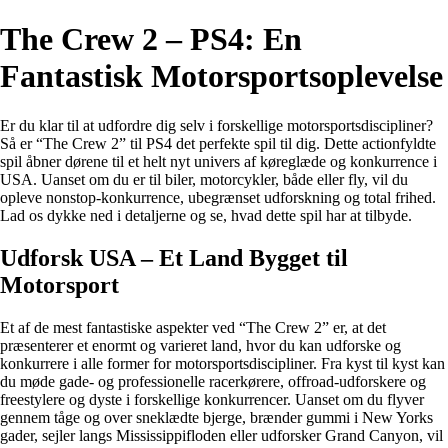
The Crew 2 – PS4: En
Fantastisk Motorsportsoplevelse
Er du klar til at udfordre dig selv i forskellige motorsportsdiscipliner?
Så er “The Crew 2” til PS4 det perfekte spil til dig. Dette actionfyldte
spil åbner dørene til et helt nyt univers af køreglæde og konkurrence i
USA. Uanset om du er til biler, motorcykler, både eller fly, vil du
opleve nonstop-konkurrence, ubegrænset udforskning og total frihed.
Lad os dykke ned i detaljerne og se, hvad dette spil har at tilbyde.
Udforsk USA – Et Land Bygget til
Motorsport
Et af de mest fantastiske aspekter ved “The Crew 2” er, at det
præsenterer et enormt og varieret land, hvor du kan udforske og
konkurrere i alle former for motorsportsdiscipliner. Fra kyst til kyst kan
du møde gade- og professionelle racerkørere, offroad-udforskere og
freestylere og dyste i forskellige konkurrencer. Uanset om du flyver
gennem tåge og over sneklædte bjerge, brænder gummi i New Yorks
gader, sejler langs Mississippifloden eller udforsker Grand Canyon, vil