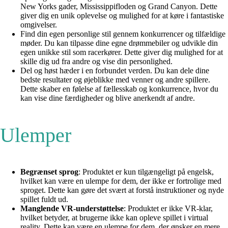
New Yorks gader, Mississippifloden og Grand Canyon. Dette
giver dig en unik oplevelse og mulighed for at køre i fantastiske
omgivelser.
Find din egen personlige stil gennem konkurrencer og tilfældige
møder. Du kan tilpasse dine egne drømmebiler og udvikle din
egen unikke stil som racerkører. Dette giver dig mulighed for at
skille dig ud fra andre og vise din personlighed.
Del og høst hæder i en forbundet verden. Du kan dele dine
bedste resultater og øjeblikke med venner og andre spillere.
Dette skaber en følelse af fællesskab og konkurrence, hvor du
kan vise dine færdigheder og blive anerkendt af andre.
Ulemper
Begrænset sprog
: Produktet er kun tilgængeligt på engelsk,
hvilket kan være en ulempe for dem, der ikke er fortrolige med
sproget. Dette kan gøre det svært at forstå instruktioner og nyde
spillet fuldt ud.
Manglende VR-understøttelse
: Produktet er ikke VR-klar,
hvilket betyder, at brugerne ikke kan opleve spillet i virtual
reality. Dette kan være en ulempe for dem, der ønsker en mere