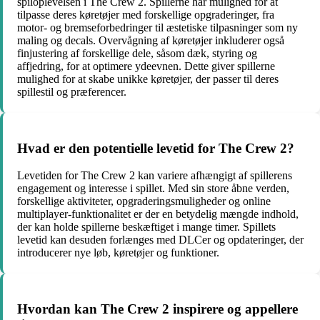
spiloplevelsen i The Crew 2. Spillerne har mulighed for at
tilpasse deres køretøjer med forskellige opgraderinger, fra
motor- og bremseforbedringer til æstetiske tilpasninger som ny
maling og decals. Overvågning af køretøjer inkluderer også
finjustering af forskellige dele, såsom dæk, styring og
affjedring, for at optimere ydeevnen. Dette giver spillerne
mulighed for at skabe unikke køretøjer, der passer til deres
spillestil og præferencer.
Hvad er den potentielle levetid for The Crew 2?
Levetiden for The Crew 2 kan variere afhængigt af spillerens
engagement og interesse i spillet. Med sin store åbne verden,
forskellige aktiviteter, opgraderingsmuligheder og online
multiplayer-funktionalitet er der en betydelig mængde indhold,
der kan holde spillerne beskæftiget i mange timer. Spillets
levetid kan desuden forlænges med DLCer og opdateringer, der
introducerer nye løb, køretøjer og funktioner.
Hvordan kan The Crew 2 inspirere og appellere