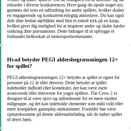
rekorder i diverse konkurrencer. Hver gang du opnår noget nyt,
gemmes det som en udfordring for andre spillere, hvilket skaber
en engagerende og konkurrencedygtig atmosfære. Du kan også
dele dine bedste øjeblikke med blot et enkelt tryk på en knap,
hvilket giver dig mulighed for at inspirere andre og skabe hæder
omkring dine præstationer. Dette bidrager til at opbygge et
forbundet fællesskab af motorsportsentusiaster.
Hvad betyder PEGI aldersbegrænsningen 12+
for spillet?
PEGI aldersbegrænsningen 12+ betyder at spillet er egnet for
personer på 12 år eller derover. Dette betyder at spillet
indeholder indhold eller kontekster, der kan være mere
avancerede eller introverte for yngre spillere. The Crew 2 er
designet til at være sjovt og udfordrende for en mere moden
målgruppe, og det kan indeholde elementer som mild vold eller
mere komplekse gameplay-mekanismer. Forældre bør være
opmærksomme på denne aldersanbefaling, når de køber spillet
til deres børn.