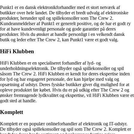
Punkt1 er en dansk elektronikforhandler med et stort netværk af
butikker over hele landet. De tilbyder et bredt udvalg af elektroniske
produkter, herunder spil og spillekonsoller som The Crew 2.
Kundeanmeldelser af Punkt1 er generelt positive, og de har et godt ry
for at have kundevenligt personale og gode garantier på deres
produkter. Hvis du ønsker at handle personligt i en velkendt dansk
butik og leder efter The Crew 2, kan Punkt1 være et godt valg.
HiFi Klubben
HiFi Klubben er en specialiseret forhandler af lyd- og
underholdningselektronik. De tilbyder også spillekonsoller og spil
såsom The Crew 2. HiFi Klubben er kendt for deres ekspertise inden
for lyd og har engageret personale, der kan hjælpe med valg og
opsætning af udstyr. Deres fysiske butikker giver dig mulighed for at
opleve produktet før købet. Hvis du er på udkig efter The Crew 2 og
ønsker fremragende lydkvalitet og ekspertise, vil HiFi Klubben være et
godt sted at handle.
Komplett
Komplett er en populær onlineforhandler af elektronik og IT-udstyr.
De tilbyder også spillekonsoller og spil som The Crew 2. Komplett er