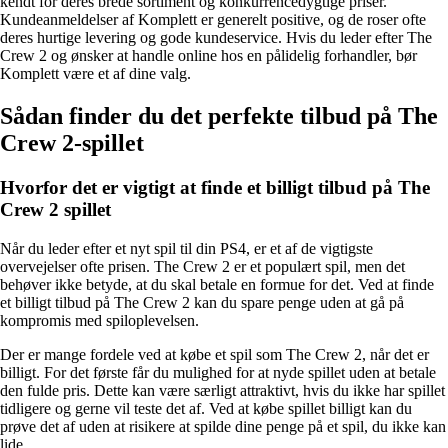
kendt for deres brede sortiment og konkurrencedygtige priser.
Kundeanmeldelser af Komplett er generelt positive, og de roser ofte
deres hurtige levering og gode kundeservice. Hvis du leder efter The
Crew 2 og ønsker at handle online hos en pålidelig forhandler, bør
Komplett være et af dine valg.
Sådan finder du det perfekte tilbud på The
Crew 2-spillet
Hvorfor det er vigtigt at finde et billigt tilbud på The
Crew 2 spillet
Når du leder efter et nyt spil til din PS4, er et af de vigtigste
overvejelser ofte prisen. The Crew 2 er et populært spil, men det
behøver ikke betyde, at du skal betale en formue for det. Ved at finde
et billigt tilbud på The Crew 2 kan du spare penge uden at gå på
kompromis med spiloplevelsen.
Der er mange fordele ved at købe et spil som The Crew 2, når det er
billigt. For det første får du mulighed for at nyde spillet uden at betale
den fulde pris. Dette kan være særligt attraktivt, hvis du ikke har spillet
tidligere og gerne vil teste det af. Ved at købe spillet billigt kan du
prøve det af uden at risikere at spilde dine penge på et spil, du ikke kan
lide.