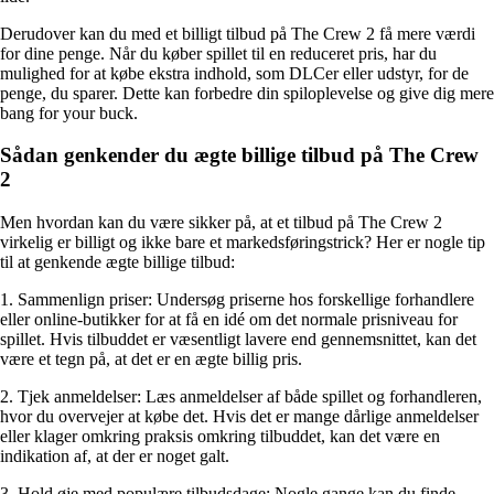
Derudover kan du med et billigt tilbud på The Crew 2 få mere værdi
for dine penge. Når du køber spillet til en reduceret pris, har du
mulighed for at købe ekstra indhold, som DLCer eller udstyr, for de
penge, du sparer. Dette kan forbedre din spiloplevelse og give dig mere
bang for your buck.
Sådan genkender du ægte billige tilbud på The Crew
2
Men hvordan kan du være sikker på, at et tilbud på The Crew 2
virkelig er billigt og ikke bare et markedsføringstrick? Her er nogle tip
til at genkende ægte billige tilbud:
1. Sammenlign priser: Undersøg priserne hos forskellige forhandlere
eller online-butikker for at få en idé om det normale prisniveau for
spillet. Hvis tilbuddet er væsentligt lavere end gennemsnittet, kan det
være et tegn på, at det er en ægte billig pris.
2. Tjek anmeldelser: Læs anmeldelser af både spillet og forhandleren,
hvor du overvejer at købe det. Hvis det er mange dårlige anmeldelser
eller klager omkring praksis omkring tilbuddet, kan det være en
indikation af, at der er noget galt.
3. Hold øje med populære tilbudsdage: Nogle gange kan du finde