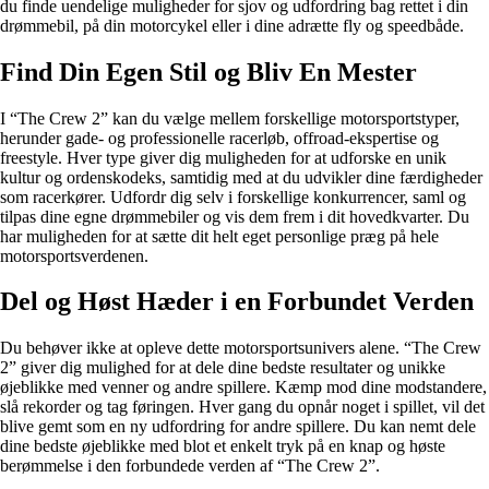
du finde uendelige muligheder for sjov og udfordring bag rettet i din
drømmebil, på din motorcykel eller i dine adrætte fly og speedbåde.
Find Din Egen Stil og Bliv En Mester
I “The Crew 2” kan du vælge mellem forskellige motorsportstyper,
herunder gade- og professionelle racerløb, offroad-ekspertise og
freestyle. Hver type giver dig muligheden for at udforske en unik
kultur og ordenskodeks, samtidig med at du udvikler dine færdigheder
som racerkører. Udfordr dig selv i forskellige konkurrencer, saml og
tilpas dine egne drømmebiler og vis dem frem i dit hovedkvarter. Du
har muligheden for at sætte dit helt eget personlige præg på hele
motorsportsverdenen.
Del og Høst Hæder i en Forbundet Verden
Du behøver ikke at opleve dette motorsportsunivers alene. “The Crew
2” giver dig mulighed for at dele dine bedste resultater og unikke
øjeblikke med venner og andre spillere. Kæmp mod dine modstandere,
slå rekorder og tag føringen. Hver gang du opnår noget i spillet, vil det
blive gemt som en ny udfordring for andre spillere. Du kan nemt dele
dine bedste øjeblikke med blot et enkelt tryk på en knap og høste
berømmelse i den forbundede verden af “The Crew 2”.