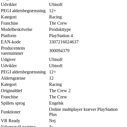
Udvikler
Ubisoft
PEGI aldersbegrænsning
12+
Kategori
Racing
Franchise
The Crew
Modelbeskrivelse
Produkttype
Platform
PlayStation 4
EAN-kode
3307216024637
Producentens
300094379
varenummer
Udgiver
Ubisoft
Udvikler
Ubisoft
PEGI aldersbegrænsning
12+
Aldersgrænse
12
Kategori
Racing
Originaltitel
The Crew 2
Franchise
The Crew
Spillets sprog
Engelsk
Online multiplayer kræver PlayStation
Funktioner
Plus
VR Ready
Nej
Velegnet til gaming
Ja