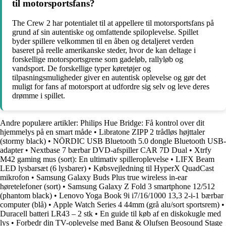
til motorsportsfans?
The Crew 2 har potentialet til at appellere til motorsportsfans på
grund af sin autentiske og omfattende spiloplevelse. Spillet
byder spillere velkommen til en åben og detaljeret verden
baseret på reelle amerikanske steder, hvor de kan deltage i
forskellige motorsportsgrene som gadeløb, rallyløb og
vandsport. De forskellige typer køretøjer og
tilpasningsmuligheder giver en autentisk oplevelse og gør det
muligt for fans af motorsport at udfordre sig selv og leve deres
drømme i spillet.
Andre populære artikler:
Philips Hue Bridge: Få kontrol over dit
hjemmelys på en smart måde
•
Libratone ZIPP 2 trådløs højttaler
(stormy black)
•
NÖRDIC USB Bluetooth 5.0 dongle Bluetooth USB-
adapter
•
Nextbase 7 bærbar DVD-afspiller CAR 7D Dual
•
Xtrfy
M42 gaming mus (sort): En ultimativ spilleroplevelse
•
LIFX Beam
LED lysbarsæt (6 lysbarer)
•
Købsvejledning til HyperX QuadCast
mikrofon
•
Samsung Galaxy Buds Plus true wireless in-ear
høretelefoner (sort)
•
Samsung Galaxy Z Fold 3 smartphone 12/512
(phantom black)
•
Lenovo Yoga Book 9i i7/16/1000 13,3 2-i-1 bærbar
computer (blå)
•
Apple Watch Series 4 44mm (grå alu/sort sportsrem)
•
Duracell batteri LR43 – 2 stk
•
En guide til køb af en diskokugle med
lys
•
Forbedr din TV-oplevelse med Bang & Olufsen Beosound Stage