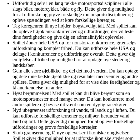
Udfordr dig selv i en lang række motorsportsdiscipliner i alle
slags biler, motorcykler, både og fly. Dette giver dig mulighed
for at udforske og prøve forskellige motorsportsdiscipliner og
opleve spændingen ved at køre forskellige køretøjer.
Tag køregenren til nye højder, bogstaveligt talt. Med spillet kan
du opleve højoktankonkurrencer og udfordringer, der vil teste
dine færdigheder og give dig en adrenalinfyldt oplevelse.
Spillet åbner hele USA op for nonstop-konkurrence, grænseløs
udforskning og komplet frihed. Du kan udforske hele USA og
deltage i konkurrencer og udfordringer overalt. Dette giver dig
en følelse af frihed og mulighed for at opdage nye steder og
landskaber.
Gem alle store øjeblikke, og del det med verden. Du kan optage
og dele dine bedste øjeblikke og resultater med venner og andre
spillere. Dette giver dig mulighed for at vise dine færdigheder og
få anerkendelse fra andre.
Høst berømmelsen! Med spillet kan du blive berømt som en
motorsportsmester med mange evner. Du kan konkurrere mod
andre spillere og bevise dit værd som en dygtig racerkører.
Nyd ubegrænset udforskning til vands, til lands og i luften. Du
kan udforske forskellige terræner og miljøer, herunder vand,
land og luft. Dette giver dig mulighed for at opleve forskellige
udfordringer og prøve forskellige køretøjer.
Skub grænserne og få nye oplevelser i ikoniske omgivelser.
Spillet giver dig mulighed for at udforske ikoniske steder som