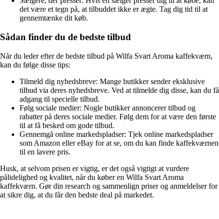
Sælgere, der presser: Hvis en sælger presser dig til at købe, kan
det være et tegn på, at tilbuddet ikke er ægte. Tag dig tid til at
gennemtænke dit køb.
Sådan finder du de bedste tilbud
Når du leder efter de bedste tilbud på Wilfa Svart Aroma kaffekværn,
kan du følge disse tips:
Tilmeld dig nyhedsbreve: Mange butikker sender eksklusive
tilbud via deres nyhedsbreve. Ved at tilmelde dig disse, kan du få
adgang til specielle tilbud.
Følg sociale medier: Nogle butikker annoncerer tilbud og
rabatter på deres sociale medier. Følg dem for at være den første
til at få besked om gode tilbud.
Gennemgå online markedspladser: Tjek online markedspladser
som Amazon eller eBay for at se, om du kan finde kaffekværnen
til en lavere pris.
Husk, at selvom prisen er vigtig, er det også vigtigt at vurdere
pålidelighed og kvalitet, når du køber en Wilfa Svart Aroma
kaffekværn. Gør din research og sammenlign priser og anmeldelser for
at sikre dig, at du får den bedste deal på markedet.