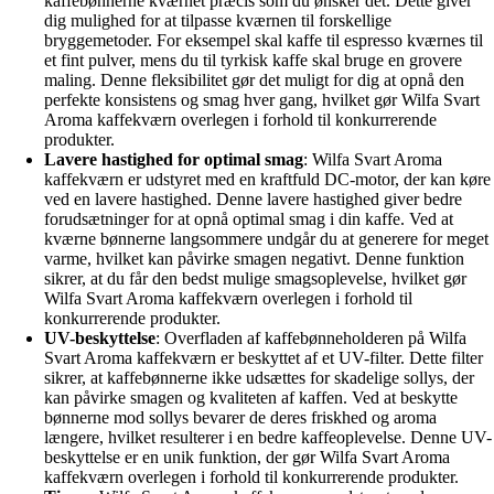
kaffebønnerne kværnet præcis som du ønsker det. Dette giver
dig mulighed for at tilpasse kværnen til forskellige
bryggemetoder. For eksempel skal kaffe til espresso kværnes til
et fint pulver, mens du til tyrkisk kaffe skal bruge en grovere
maling. Denne fleksibilitet gør det muligt for dig at opnå den
perfekte konsistens og smag hver gang, hvilket gør Wilfa Svart
Aroma kaffekværn overlegen i forhold til konkurrerende
produkter.
Lavere hastighed for optimal smag
: Wilfa Svart Aroma
kaffekværn er udstyret med en kraftfuld DC-motor, der kan køre
ved en lavere hastighed. Denne lavere hastighed giver bedre
forudsætninger for at opnå optimal smag i din kaffe. Ved at
kværne bønnerne langsommere undgår du at generere for meget
varme, hvilket kan påvirke smagen negativt. Denne funktion
sikrer, at du får den bedst mulige smagsoplevelse, hvilket gør
Wilfa Svart Aroma kaffekværn overlegen i forhold til
konkurrerende produkter.
UV-beskyttelse
: Overfladen af kaffebønneholderen på Wilfa
Svart Aroma kaffekværn er beskyttet af et UV-filter. Dette filter
sikrer, at kaffebønnerne ikke udsættes for skadelige sollys, der
kan påvirke smagen og kvaliteten af kaffen. Ved at beskytte
bønnerne mod sollys bevarer de deres friskhed og aroma
længere, hvilket resulterer i en bedre kaffeoplevelse. Denne UV-
beskyttelse er en unik funktion, der gør Wilfa Svart Aroma
kaffekværn overlegen i forhold til konkurrerende produkter.