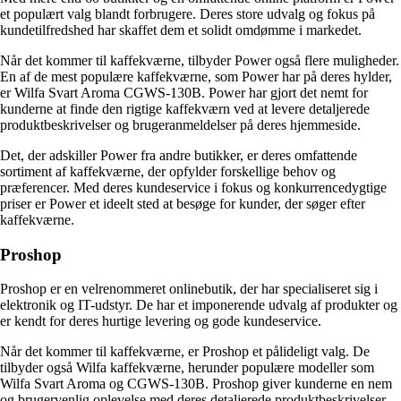
et populært valg blandt forbrugere. Deres store udvalg og fokus på
kundetilfredshed har skaffet dem et solidt omdømme i markedet.
Når det kommer til kaffekværne, tilbyder Power også flere muligheder.
En af de mest populære kaffekværne, som Power har på deres hylder,
er Wilfa Svart Aroma CGWS-130B. Power har gjort det nemt for
kunderne at finde den rigtige kaffekværn ved at levere detaljerede
produktbeskrivelser og brugeranmeldelser på deres hjemmeside.
Det, der adskiller Power fra andre butikker, er deres omfattende
sortiment af kaffekværne, der opfylder forskellige behov og
præferencer. Med deres kundeservice i fokus og konkurrencedygtige
priser er Power et ideelt sted at besøge for kunder, der søger efter
kaffekværne.
Proshop
Proshop er en velrenommeret onlinebutik, der har specialiseret sig i
elektronik og IT-udstyr. De har et imponerende udvalg af produkter og
er kendt for deres hurtige levering og gode kundeservice.
Når det kommer til kaffekværne, er Proshop et pålideligt valg. De
tilbyder også Wilfa kaffekværne, herunder populære modeller som
Wilfa Svart Aroma og CGWS-130B. Proshop giver kunderne en nem
og brugervenlig oplevelse med deres detaljerede produktbeskrivelser