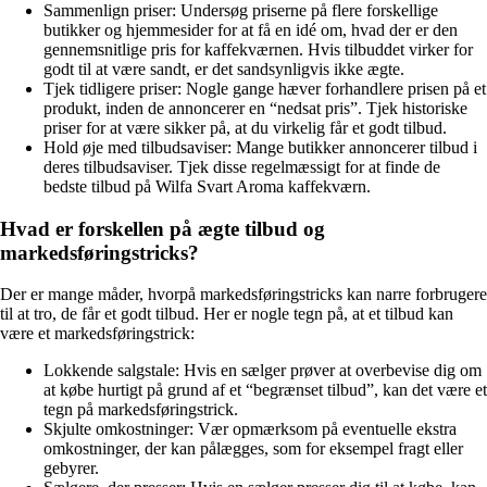
Sammenlign priser: Undersøg priserne på flere forskellige
butikker og hjemmesider for at få en idé om, hvad der er den
gennemsnitlige pris for kaffekværnen. Hvis tilbuddet virker for
godt til at være sandt, er det sandsynligvis ikke ægte.
Tjek tidligere priser: Nogle gange hæver forhandlere prisen på et
produkt, inden de annoncerer en “nedsat pris”. Tjek historiske
priser for at være sikker på, at du virkelig får et godt tilbud.
Hold øje med tilbudsaviser: Mange butikker annoncerer tilbud i
deres tilbudsaviser. Tjek disse regelmæssigt for at finde de
bedste tilbud på Wilfa Svart Aroma kaffekværn.
Hvad er forskellen på ægte tilbud og
markedsføringstricks?
Der er mange måder, hvorpå markedsføringstricks kan narre forbrugere
til at tro, de får et godt tilbud. Her er nogle tegn på, at et tilbud kan
være et markedsføringstrick:
Lokkende salgstale: Hvis en sælger prøver at overbevise dig om
at købe hurtigt på grund af et “begrænset tilbud”, kan det være et
tegn på markedsføringstrick.
Skjulte omkostninger: Vær opmærksom på eventuelle ekstra
omkostninger, der kan pålægges, som for eksempel fragt eller
gebyrer.