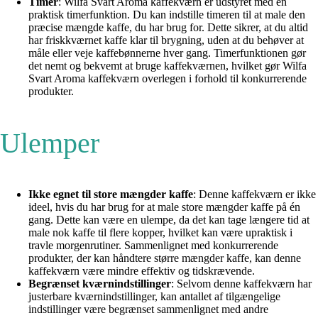
Timer
: Wilfa Svart Aroma kaffekværn er udstyret med en
praktisk timerfunktion. Du kan indstille timeren til at male den
præcise mængde kaffe, du har brug for. Dette sikrer, at du altid
har friskkværnet kaffe klar til brygning, uden at du behøver at
måle eller veje kaffebønnerne hver gang. Timerfunktionen gør
det nemt og bekvemt at bruge kaffekværnen, hvilket gør Wilfa
Svart Aroma kaffekværn overlegen i forhold til konkurrerende
produkter.
Ulemper
Ikke egnet til store mængder kaffe
: Denne kaffekværn er ikke
ideel, hvis du har brug for at male store mængder kaffe på én
gang. Dette kan være en ulempe, da det kan tage længere tid at
male nok kaffe til flere kopper, hvilket kan være upraktisk i
travle morgenrutiner. Sammenlignet med konkurrerende
produkter, der kan håndtere større mængder kaffe, kan denne
kaffekværn være mindre effektiv og tidskrævende.
Begrænset kværnindstillinger
: Selvom denne kaffekværn har
justerbare kværnindstillinger, kan antallet af tilgængelige
indstillinger være begrænset sammenlignet med andre