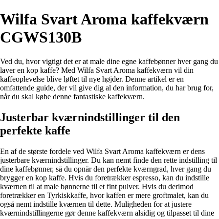
Wilfa Svart Aroma kaffekværn
CGWS130B
Ved du, hvor vigtigt det er at male dine egne kaffebønner hver gang du
laver en kop kaffe? Med Wilfa Svart Aroma kaffekværn vil din
kaffeoplevelse blive løftet til nye højder. Denne artikel er en
omfattende guide, der vil give dig al den information, du har brug for,
når du skal købe denne fantastiske kaffekværn.
Justerbar kværnindstillinger til den
perfekte kaffe
En af de største fordele ved Wilfa Svart Aroma kaffekværn er dens
justerbare kværnindstillinger. Du kan nemt finde den rette indstilling til
dine kaffebønner, så du opnår den perfekte kværngrad, hver gang du
brygger en kop kaffe. Hvis du foretrækker espresso, kan du indstille
kværnen til at male bønnerne til et fint pulver. Hvis du derimod
foretrækker en Tyrkiskkaffe, hvor kaffen er mere groftmalet, kan du
også nemt indstille kværnen til dette. Muligheden for at justere
kværnindstillingerne gør denne kaffekværn alsidig og tilpasset til dine