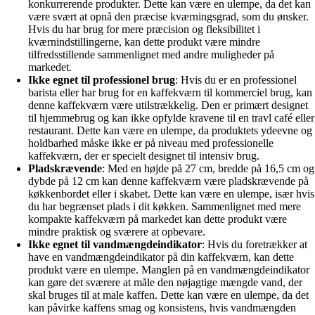
konkurrerende produkter. Dette kan være en ulempe, da det kan
være svært at opnå den præcise kværningsgrad, som du ønsker.
Hvis du har brug for mere præcision og fleksibilitet i
kværnindstillingerne, kan dette produkt være mindre
tilfredsstillende sammenlignet med andre muligheder på
markedet.
Ikke egnet til professionel brug
: Hvis du er en professionel
barista eller har brug for en kaffekværn til kommerciel brug, kan
denne kaffekværn være utilstrækkelig. Den er primært designet
til hjemmebrug og kan ikke opfylde kravene til en travl café eller
restaurant. Dette kan være en ulempe, da produktets ydeevne og
holdbarhed måske ikke er på niveau med professionelle
kaffekværn, der er specielt designet til intensiv brug.
Pladskrævende
: Med en højde på 27 cm, bredde på 16,5 cm og
dybde på 12 cm kan denne kaffekværn være pladskrævende på
køkkenbordet eller i skabet. Dette kan være en ulempe, især hvis
du har begrænset plads i dit køkken. Sammenlignet med mere
kompakte kaffekværn på markedet kan dette produkt være
mindre praktisk og sværere at opbevare.
Ikke egnet til vandmængdeindikator
: Hvis du foretrækker at
have en vandmængdeindikator på din kaffekværn, kan dette
produkt være en ulempe. Manglen på en vandmængdeindikator
kan gøre det sværere at måle den nøjagtige mængde vand, der
skal bruges til at male kaffen. Dette kan være en ulempe, da det
kan påvirke kaffens smag og konsistens, hvis vandmængden