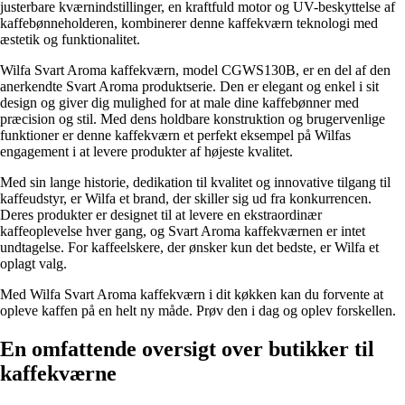
justerbare kværnindstillinger, en kraftfuld motor og UV-beskyttelse af
kaffebønneholderen, kombinerer denne kaffekværn teknologi med
æstetik og funktionalitet.
Wilfa Svart Aroma kaffekværn, model CGWS130B, er en del af den
anerkendte Svart Aroma produktserie. Den er elegant og enkel i sit
design og giver dig mulighed for at male dine kaffebønner med
præcision og stil. Med dens holdbare konstruktion og brugervenlige
funktioner er denne kaffekværn et perfekt eksempel på Wilfas
engagement i at levere produkter af højeste kvalitet.
Med sin lange historie, dedikation til kvalitet og innovative tilgang til
kaffeudstyr, er Wilfa et brand, der skiller sig ud fra konkurrencen.
Deres produkter er designet til at levere en ekstraordinær
kaffeoplevelse hver gang, og Svart Aroma kaffekværnen er intet
undtagelse. For kaffeelskere, der ønsker kun det bedste, er Wilfa et
oplagt valg.
Med Wilfa Svart Aroma kaffekværn i dit køkken kan du forvente at
opleve kaffen på en helt ny måde. Prøv den i dag og oplev forskellen.
En omfattende oversigt over butikker til
kaffekværne