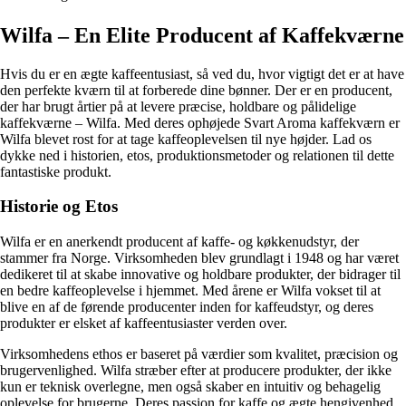
Wilfa – En Elite Producent af Kaffekværne
Hvis du er en ægte kaffeentusiast, så ved du, hvor vigtigt det er at have
den perfekte kværn til at forberede dine bønner. Der er en producent,
der har brugt årtier på at levere præcise, holdbare og pålidelige
kaffekværne – Wilfa. Med deres ophøjede Svart Aroma kaffekværn er
Wilfa blevet rost for at tage kaffeoplevelsen til nye højder. Lad os
dykke ned i historien, etos, produktionsmetoder og relationen til dette
fantastiske produkt.
Historie og Etos
Wilfa er en anerkendt producent af kaffe- og køkkenudstyr, der
stammer fra Norge. Virksomheden blev grundlagt i 1948 og har været
dedikeret til at skabe innovative og holdbare produkter, der bidrager til
en bedre kaffeoplevelse i hjemmet. Med årene er Wilfa vokset til at
blive en af de førende producenter inden for kaffeudstyr, og deres
produkter er elsket af kaffeentusiaster verden over.
Virksomhedens ethos er baseret på værdier som kvalitet, præcision og
brugervenlighed. Wilfa stræber efter at producere produkter, der ikke
kun er teknisk overlegne, men også skaber en intuitiv og behagelig
oplevelse for brugerne. Deres passion for kaffe og ægte hengivenhed