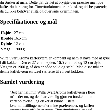
du ønsker at male. Dette gør det let at brygge den præcise mængde
kaffe, du har brug for. Timerfunktionen er praktisk og tidsbesparende,
da du ikke behøver at stå og overvåge kværningen.
Specifikationer og mål
Højde
27 cm
Bredde
16.5 cm
Dybde
12 cm
Vægt
1900 g
Wilfa Svart Aroma kaffekværn er kompakt og nem at have med at gøre
i dit køkken. Den er 27 cm i højden, 16.5 cm bred og 12 cm dyb.
Vægten er 1900 g, så den er både solid og stabil. Med disse mål er
denne kaffekværn en ideel størrelse til ethvert køkken.
Samlet vurdering
“Jeg har haft min Wilfa Svart Aroma kaffekværn i flere
måneder nu, og den har virkelig gjort en forskel i min
kaffeoplevelse. Jeg elsker at kunne justere
kværnindstillingerne efter mine præferencer, og kaffen
smager fantastisk hver gang. Timerfunktionen er også