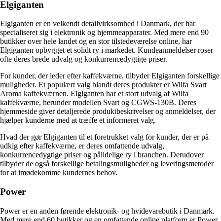
Elgiganten
Elgiganten er en velkendt detailvirksomhed i Danmark, der har
specialiseret sig i elektronik og hjemmeapparater. Med mere end 90
butikker over hele landet og en stor tilstedeværelse online, har
Elgiganten opbygget et solidt ry i markedet. Kundeanmeldelser roser
ofte deres brede udvalg og konkurrencedygtige priser.
For kunder, der leder efter kaffekværne, tilbyder Elgiganten forskellige
muligheder. Et populært valg blandt deres produkter er Wilfa Svart
Aroma kaffekværnen. Elgiganten har et stort udvalg af Wilfa
kaffekværne, herunder modellen Svart og CGWS-130B. Deres
hjemmeside giver detaljerede produktbeskrivelser og anmeldelser, der
hjælper kunderne med at træffe et informeret valg.
Hvad der gør Elgiganten til et foretrukket valg for kunder, der er på
udkig efter kaffekværne, er deres omfattende udvalg,
konkurrencedygtige priser og pålidelige ry i branchen. Derudover
tilbyder de også forskellige betalingsmuligheder og leveringsmetoder
for at imødekomme kundernes behov.
Power
Power er en anden førende elektronik- og hvidevarebutik i Danmark.
Med mere end 60 butikker og en omfattende online platform er Power