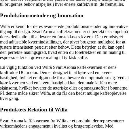
til brugernes behov afspejles i hver eneste kaffekværn, de fremstiller.
Produktionsmetoder og Innovation
Wilfa er kendt for deres avancerede produktionsmetoder og innovative
tilgang til design. Svart Aroma kaffekværnen er et perfekt eksempel på
deres dedikation til at levere en førsteklasses kværn. Den er udstyret
med adjustable kværnindstillinger, der giver brugeren mulighed for at
justere intensiteten præcist efter behov. Dette betyder, at du kan opnå
den perfekte malingsgrad, hvad enten du foretrækker en fin maling til
espresso eller en grovere maling til tyrkisk kaffe.
En vigtig funktion ved Wilfa Svart Aroma kaffekværnen er dens
kraftfulde DC-motor. Den er designet til at køre ved en lavere
hastighed, hvilket er afgørende for at bevare den optimale smag. Ved at
køre kværnen ved en lavere hastighed kan den male kaffen mere
skånsomt, hvilket bevarer de æteriske olier og smagsstoffer i bønnerne.
På denne måde sikrer Wilfa, at du får den bedst mulige kaffeoplevelse
hver gang.
Produktets Relation til Wilfa
Svart Aroma kaffekværnen fra Wilfa er et produkt, der repræsenterer
virksomhedens engagement i kvalitet og brugeroplevelse. Med