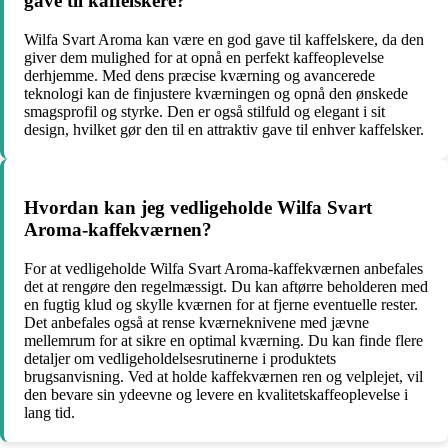
gave til kaffelskere?
Wilfa Svart Aroma kan være en god gave til kaffelskere, da den
giver dem mulighed for at opnå en perfekt kaffeoplevelse
derhjemme. Med dens præcise kværning og avancerede
teknologi kan de finjustere kværningen og opnå den ønskede
smagsprofil og styrke. Den er også stilfuld og elegant i sit
design, hvilket gør den til en attraktiv gave til enhver kaffelsker.
Hvordan kan jeg vedligeholde Wilfa Svart
Aroma-kaffekværnen?
For at vedligeholde Wilfa Svart Aroma-kaffekværnen anbefales
det at rengøre den regelmæssigt. Du kan aftørre beholderen med
en fugtig klud og skylle kværnen for at fjerne eventuelle rester.
Det anbefales også at rense kværneknivene med jævne
mellemrum for at sikre en optimal kværning. Du kan finde flere
detaljer om vedligeholdelsesrutinerne i produktets
brugsanvisning. Ved at holde kaffekværnen ren og velplejet, vil
den bevare sin ydeevne og levere en kvalitetskaffeoplevelse i
lang tid.