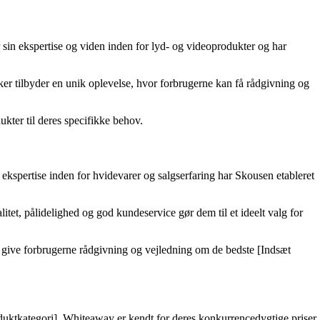
 sin ekspertise og viden inden for lyd- og videoprodukter og har
ker tilbyder en unik oplevelse, hvor forbrugerne kan få rådgivning og
ukter til deres specifikke behov.
ekspertise inden for hvidevarer og salgserfaring har Skousen etableret
itet, pålidelighed og god kundeservice gør dem til et ideelt valg for
an give forbrugerne rådgivning og vejledning om de bedste [Indsæt
oduktkategori]. Whiteaway er kendt for deres konkurrencedygtige priser,