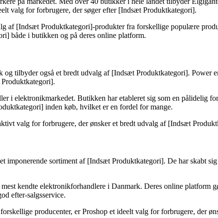
rkere på markedet. Med over 40 butikker i hele landet tilbyder Elgigant
deelt valg for forbrugere, der søger efter [Indsæt Produktkategori].
dvalg af [Indsæt Produktkategori]-produkter fra forskellige populære pro
ri] både i butikken og på deres online platform.
g tilbyder også et bredt udvalg af [Indsæt Produktkategori]. Power er k
t Produktkategori].
r i elektronikmarkedet. Butikken har etableret sig som en pålidelig for
oduktkategori] inden køb, hvilket er en fordel for mange.
tivt valg for forbrugere, der ønsker et bredt udvalg af [Indsæt Produktk
et imponerende sortiment af [Indsæt Produktkategori]. De har skabt sig e
 de mest kendte elektronikforhandlere i Danmark. Deres online platform 
od efter-salgsservice.
forskellige producenter, er Proshop et ideelt valg for forbrugere, der ø