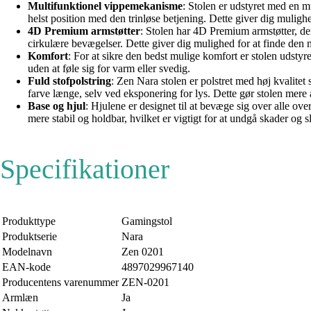
Multifunktionel vippemekanisme
: Stolen er udstyret med en m
helst position med den trinløse betjening. Dette giver dig muligh
4D Premium armstøtter
: Stolen har 4D Premium armstøtter, d
cirkulære bevægelser. Dette giver dig mulighed for at finde den 
Komfort
: For at sikre den bedst mulige komfort er stolen udstyr
uden at føle sig for varm eller svedig.
Fuld stofpolstring
: Zen Nara stolen er polstret med høj kvalitet 
farve længe, selv ved eksponering for lys. Dette gør stolen mere æ
Base og hjul
: Hjulene er designet til at bevæge sig over alle ove
mere stabil og holdbar, hvilket er vigtigt for at undgå skader og sl
Specifikationer
Produkttype
Gamingstol
Produktserie
Nara
Modelnavn
Zen 0201
EAN-kode
4897029967140
Producentens varenummer
ZEN-0201
Armlæn
Ja