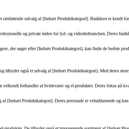
 et omfattende udvalg af [Indsæt Produktkategori]. Butikken er kendt for
rofessionelle og private inden for lyd- og videobebranchen. Deres butik
gere, der søger efter [Indsæt Produktkategori], kan finde de bedste prod
g tilbyder også et udvalg af [Indsæt Produktkategori]. Med deres store 
n velkendt forhandler af hvidevarer og el-produkter. Deres fokus på kval
valg af [Indsæt Produktkategori]. Deres personale er veluddannede og k
g el-produkter. De tilbyder også et imponerende sortiment af [Indsæt Pr