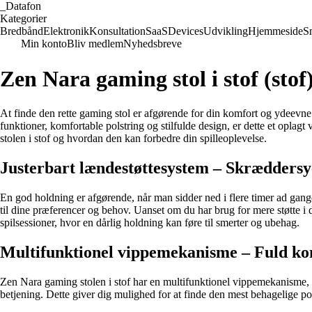
_
Datafon
Kategorier
Bredbånd
Elektronik
Konsultation
SaaS
Devices
Udvikling
Hjemmeside
S
Min konto
Bliv medlem
Nyhedsbreve
Zen Nara gaming stol i stof (stof)
At finde den rette gaming stol er afgørende for din komfort og ydeev
funktioner, komfortable polstring og stilfulde design, er dette et oplag
stolen i stof og hvordan den kan forbedre din spilleoplevelse.
Justerbart lændestøttesystem – Skræddersyet
En god holdning er afgørende, når man sidder ned i flere timer ad gange
til dine præferencer og behov. Uanset om du har brug for mere støtte i d
spilsessioner, hvor en dårlig holdning kan føre til smerter og ubehag.
Multifunktionel vippemekanisme – Fuld kont
Zen Nara gaming stolen i stof har en multifunktionel vippemekanisme, d
betjening. Dette giver dig mulighed for at finde den mest behagelige pos