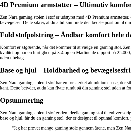
4D Premium armstøtter – Ultimativ komfort
Zen Nara gaming stolen i stof er udstyret med 4D Premium armstøtter, de
bevægelser. Dette sikrer, at du altid kan finde den bedste position til di
Fuld stofpolstring – Åndbar komfort hele 
Komfort er afgørende, når det kommer til at vælge en gaming stol. Zen Na
kvalitet og har en hurtighed på 3-4 og en Martindale rapport på 25.000, 
uden ubehag.
Base og hjul – Holdbarhed og bevægelsesfr
Zen Nara gaming stolen i stof har en forstærket aluminiumsbase, der sikr
kant. Dette betyder, at du kan flytte rundt på din gaming stol uden at for
Opsummering
Zen Nara gaming stolen i stof er den ideelle gaming stol til enhver se
base og hjul, får du en gaming stol, der er designet til optimal komfort
“Jeg har prøvet mange gaming stole gennem årene, men Zen Nara g