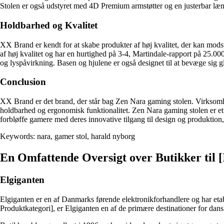
Stolen er også udstyret med 4D Premium armstøtter og en justerbar lænde
Holdbarhed og Kvalitet
XX Brand er kendt for at skabe produkter af høj kvalitet, der kan modstå
af høj kvalitet og har en hurtighed på 3-4, Martindale-rapport på 25.00
og lyspåvirkning. Basen og hjulene er også designet til at bevæge sig gla
Conclusion
XX Brand er det brand, der står bag Zen Nara gaming stolen. Virksomhed
holdbarhed og ergonomisk funktionalitet. Zen Nara gaming stolen er et
forbløffe gamere med deres innovative tilgang til design og produktion, o
Keywords: nara, gamer stol, harald nyborg
En Omfattende Oversigt over Butikker til 
Elgiganten
Elgiganten er en af Danmarks førende elektronikforhandlere og har etabl
Produktkategori], er Elgiganten en af de primære destinationer for dans