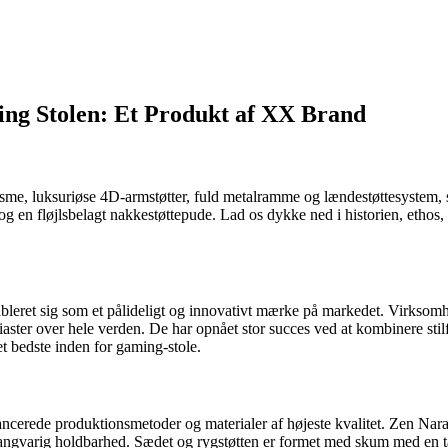
ng Stolen: Et Produkt af XX Brand
sme, luksuriøse 4D-armstøtter, fuld metalramme og lændestøttesystem, 
og en fløjlsbelagt nakkestøttepude. Lad os dykke ned i historien, etho
eret sig som et pålideligt og innovativt mærke på markedet. Virksomhed
usiaster over hele verden. De har opnået stor succes ved at kombinere s
et bedste inden for gaming-stole.
ncerede produktionsmetoder og materialer af højeste kvalitet. Zen Nara 
langvarig holdbarhed. Sædet og rygstøtten er formet med skum med en t