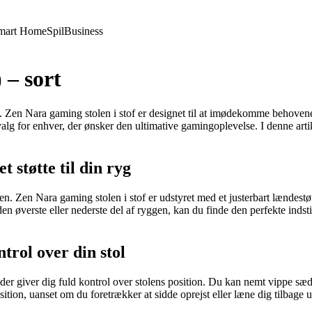
mart Home
Spil
Business
 – sort
ne. Zen Nara gaming stolen i stof er designet til at imødekomme behov
t valg for enhver, der ønsker den ultimative gamingoplevelse. I denne ar
 støtte til din ryg
n. Zen Nara gaming stolen i stof er udstyret med et justerbart lændestøt
en øverste eller nederste del af ryggen, kan du finde den perfekte indsti
rol over din stol
er giver dig fuld kontrol over stolens position. Du kan nemt vippe sæde
ition, uanset om du foretrækker at sidde oprejst eller læne dig tilbage u