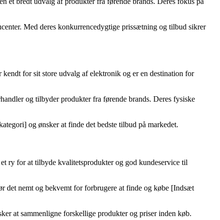
en et bredt udvalg af produkter fra førende brands. Deres fokus på
ducenter. Med deres konkurrencedygtige prissætning og tilbud sikrer
endt for sit store udvalg af elektronik og er en destination for
handler og tilbyder produkter fra førende brands. Deres fysiske
ategori] og ønsker at finde det bedste tilbud på markedet.
t ry for at tilbyde kvalitetsprodukter og god kundeservice til
gør det nemt og bekvemt for forbrugere at finde og købe [Indsæt
nsker at sammenligne forskellige produkter og priser inden køb.