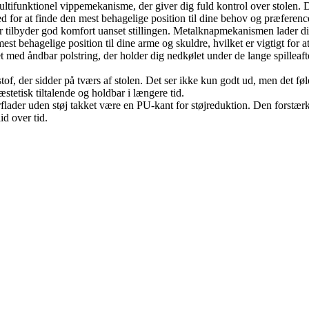
ultifunktionel vippemekanisme, der giver dig fuld kontrol over stolen.
ed for at finde den mest behagelige position til dine behov og præferenc
er tilbyder god komfort uanset stillingen. Metalknapmekanismen lader d
mest behagelige position til dine arme og skuldre, hvilket er vigtigt f
et med åndbar polstring, der holder dig nedkølet under de lange spilleaft
stof, der sidder på tværs af stolen. Det ser ikke kun godt ud, men det føl
stetisk tiltalende og holdbar i længere tid.
rflader uden støj takket være en PU-kant for støjreduktion. Den forstærke
id over tid.