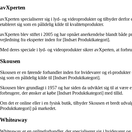
avXperten
avXperten specialiserer sig i lyd- og videoprodukter og tilbyder derfor
etableret sig som en pålidelig kilde til kvalitetsprodukter.
avXperten blev stiftet i 2005 og har opnået anerkendelse blandt både p
vejledning fra eksperter inden for [Indsæt Produktkategori].
Med deres speciale i lyd- og videoprodukter sikrer avXperten, at forbru
Skousen
Skousen er en førende forhandler inden for hvidevarer og el-produkter o
sig som en pålidelig kilde til [Indsæt Produktkategori].
Skousen blev grundlagt i 1957 og har siden da udviklet sig til at være e
forbrugere, der ønsker at købe [Indsæt Produktkategori] med tillid.
Om det er online eller i en fysisk butik, tilbyder Skousen et bredt ud
Produktkategori] på markedet.
Whiteaway
Whiteaway er en onlineforhandler, der specialiserer sig i hvidevarer o