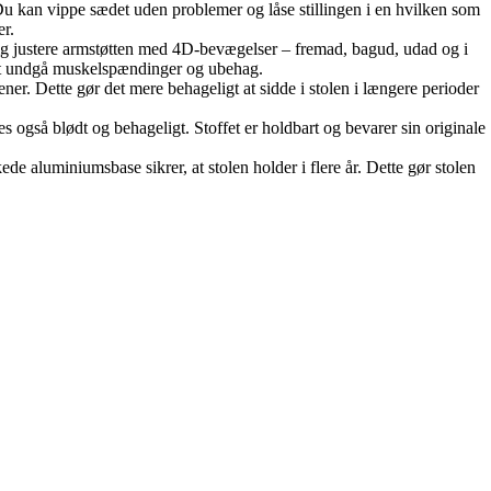
 Du kan vippe sædet uden problemer og låse stillingen i en hvilken som
er.
ig justere armstøtten med 4D-bevægelser – fremad, bagud, udad og i
or at undgå muskelspændinger og ubehag.
ener. Dette gør det mere behageligt at sidde i stolen i længere perioder
es også blødt og behageligt. Stoffet er holdbart og bevarer sin originale
de aluminiumsbase sikrer, at stolen holder i flere år. Dette gør stolen