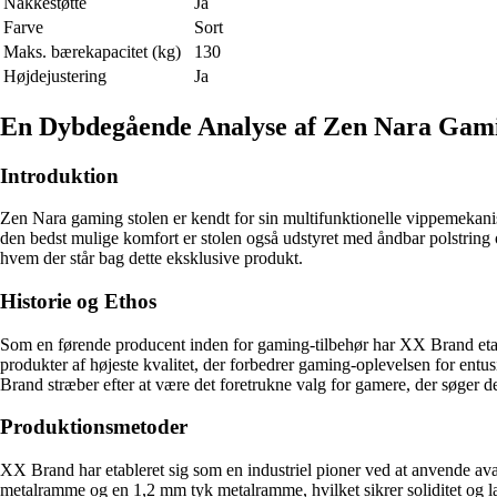
Nakkestøtte
Ja
Farve
Sort
Maks. bærekapacitet (kg)
130
Højdejustering
Ja
En Dybdegående Analyse af Zen Nara Gami
Introduktion
Zen Nara gaming stolen er kendt for sin multifunktionelle vippemekani
den bedst mulige komfort er stolen også udstyret med åndbar polstring 
hvem der står bag dette eksklusive produkt.
Historie og Ethos
Som en førende producent inden for gaming-tilbehør har XX Brand etabl
produkter af højeste kvalitet, der forbedrer gaming-oplevelsen for ent
Brand stræber efter at være det foretrukne valg for gamere, der søger d
Produktionsmetoder
XX Brand har etableret sig som en industriel pioner ved at anvende ava
metalramme og en 1,2 mm tyk metalramme, hvilket sikrer soliditet og 