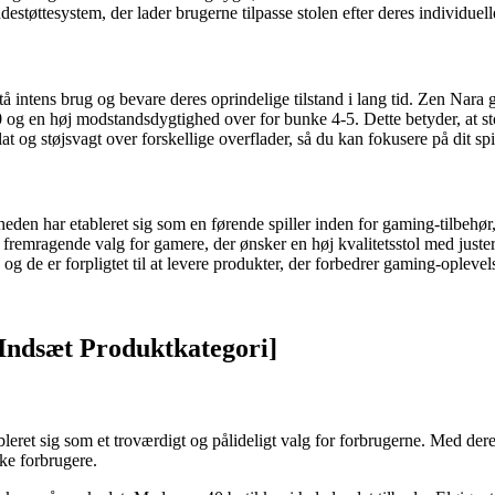
støttesystem, der lader brugerne tilpasse stolen efter deres individuel
 intens brug og bevare deres oprindelige tilstand i lang tid. Zen Nara ga
0 og en høj modstandsdygtighed over for bunke 4-5. Dette betyder, at sto
t og støjsvagt over forskellige overflader, så du kan fokusere på dit spil
en har etableret sig som en førende spiller inden for gaming-tilbehør,
 fremragende valg for gamere, der ønsker en høj kvalitetsstol med just
g de er forpligtet til at levere produkter, der forbedrer gaming-oplevels
[Indsæt Produktkategori]
eret sig som et troværdigt og pålideligt valg for forbrugerne. Med dere
ke forbrugere.