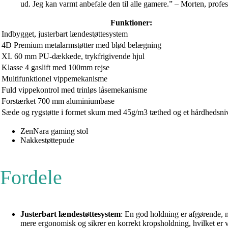
ud. Jeg kan varmt anbefale den til alle gamere.” – Morten, profe
Funktioner:
Indbygget, justerbart lændestøttesystem
4D Premium metalarmstøtter med blød belægning
XL 60 mm PU-dækkede, trykfrigivende hjul
Klasse 4 gaslift med 100mm rejse
Multifunktionel vippemekanisme
Fuld vippekontrol med trinløs låsemekanisme
Forstærket 700 mm aluminiumbase
Sæde og rygstøtte i formet skum med 45g/m3 tæthed og et hårdhedsni
ZenNara gaming stol
Nakkestøttepude
Fordele
Justerbart lændestøttesystem
: En god holdning er afgørende, nå
mere ergonomisk og sikrer en korrekt kropsholdning, hvilket er v