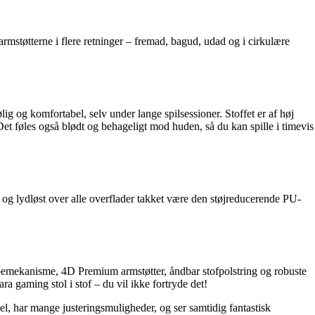
rmstøtterne i flere retninger – fremad, bagud, udad og i cirkulære
ig og komfortabel, selv under lange spilsessioner. Stoffet er af høj
 Det føles også blødt og behageligt mod huden, så du kan spille i timevis
t og lydløst over alle overflader takket være den støjreducerende PU-
ippemekanisme, 4D Premium armstøtter, åndbar stofpolstring og robuste
ra gaming stol i stof – du vil ikke fortryde det!
, har mange justeringsmuligheder, og ser samtidig fantastisk