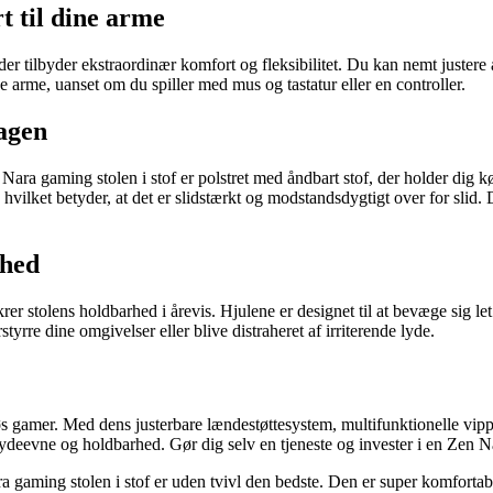
 til dine arme
r tilbyder ekstraordinær komfort og fleksibilitet. Du kan nemt justere a
ne arme, uanset om du spiller med mus og tastatur eller en controller.
dagen
ra gaming stolen i stof er polstret med åndbart stof, der holder dig køl
hvilket betyder, at det er slidstærkt og modstandsdygtigt over for slid.
ihed
er stolens holdbarhed i årevis. Hjulene er designet til at bevæge sig le
styrre dine omgivelser eller blive distraheret af irriterende lyde.
riøs gamer. Med dens justerbare lændestøttesystem, multifunktionelle v
, ydeevne og holdbarhed. Gør dig selv en tjeneste og invester i en Zen Na
aming stolen i stof er uden tvivl den bedste. Den er super komfortabel