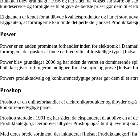
Butikken blev grundlagt i 1996 og har siden da vokset sig større og stæ
kundeservice og forpligtelse til at give de bedste priser gør dem til et i
Elgiganten er kendt for at tilbyde kvalitetsprodukter og har et stort u
Elgiganten, at forbrugerne kan finde det perfekte [Indsæt Produktkatego
Power
Power er en anden prominent forhandler inden for elektronik i Danmark o
forbrugere, der ønsker at finde en bred vifte af forskellige typer [Indsæ
Power blev grundlagt i 2006 og har siden da været en dominerende spille
butikker giver forbrugerne mulighed for at se, røre og prøve [Indsæt Pr
Powers produktudvalg og konkurrencedygtige priser gør dem til et attrak
Proshop
Proshop er en onlineforhandler af elektronikprodukter og tilbyder også 
konkurrencedygtige priser.
Proshop startede i 1991 og har siden da ekspanderet til at blive en af
Produktkategori]. Derudover tilbyder Proshop også hurtig levering og g
Med deres brede sortiment, der inkluderer [Indsæt Produktkategori] fra 