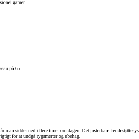
ssionel gamer
veau på 65
r man sidder ned i flere timer om dagen. Det justerbare lændestøttesyste
igtigt for at undgå rygsmerter og ubehag.