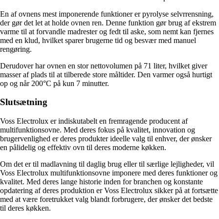
En af ovnens mest imponerende funktioner er pyrolyse selvrrensning,
der gør det let at holde ovnen ren. Denne funktion gør brug af ekstrem
varme til at forvandle madrester og fedt til aske, som nemt kan fjernes
med en klud, hvilket sparer brugerne tid og besvær med manuel
rengøring.
Derudover har ovnen en stor nettovolumen på 71 liter, hvilket giver
masser af plads til at tilberede store måltider. Den varmer også hurtigt
op og når 200°C på kun 7 minutter.
Slutsætning
Voss Electrolux er indiskutabelt en fremragende producent af
multifunktionsovne. Med deres fokus på kvalitet, innovation og
brugervenlighed er deres produkter ideelle valg til enhver, der ønsker
en pålidelig og effektiv ovn til deres moderne køkken.
Om det er til madlavning til daglig brug eller til særlige lejligheder, vil
Voss Electrolux multifunktionsovne imponere med deres funktioner og
kvalitet. Med deres lange historie inden for branchen og konstante
opdatering af deres produktion er Voss Electrolux sikker på at fortsætte
med at være foretrukket valg blandt forbrugere, der ønsker det bedste
til deres køkken.