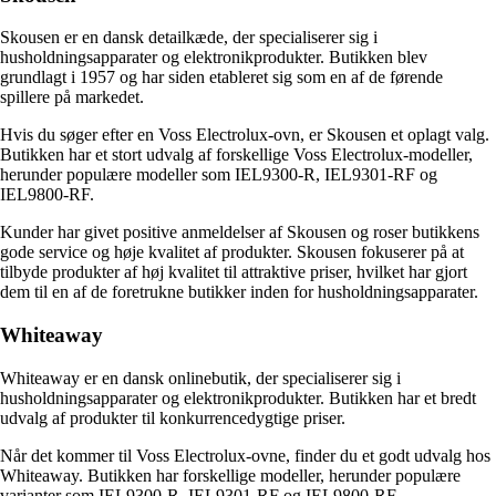
Skousen er en dansk detailkæde, der specialiserer sig i
husholdningsapparater og elektronikprodukter. Butikken blev
grundlagt i 1957 og har siden etableret sig som en af de førende
spillere på markedet.
Hvis du søger efter en Voss Electrolux-ovn, er Skousen et oplagt valg.
Butikken har et stort udvalg af forskellige Voss Electrolux-modeller,
herunder populære modeller som IEL9300-R, IEL9301-RF og
IEL9800-RF.
Kunder har givet positive anmeldelser af Skousen og roser butikkens
gode service og høje kvalitet af produkter. Skousen fokuserer på at
tilbyde produkter af høj kvalitet til attraktive priser, hvilket har gjort
dem til en af de foretrukne butikker inden for husholdningsapparater.
Whiteaway
Whiteaway er en dansk onlinebutik, der specialiserer sig i
husholdningsapparater og elektronikprodukter. Butikken har et bredt
udvalg af produkter til konkurrencedygtige priser.
Når det kommer til Voss Electrolux-ovne, finder du et godt udvalg hos
Whiteaway. Butikken har forskellige modeller, herunder populære
varianter som IEL9300-R, IEL9301-RF og IEL9800-RF.