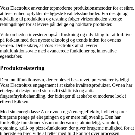
Voss Electrolux anvender topmoderne produktionsmetoder for at sikre,
at hver enhed opfylder de højeste kvalitetsstandarder. Fra design og
udvikling til produktion og testning følger virksomheden strenge
retningslinjer for at levere pålidelige og holdbare produkter.
Virksomheden investerer også i forskning og udvikling for at forblive
på forkant med den nyeste teknologi og trends inden for ovnens
verden. Dette sikrer, at Voss Electrolux altid leverer
multifunktionsovne med avancerede funktioner og innovative
egenskaber.
Produktrelatering
Den multifunktionsovn, der er blevet beskrevet, præsenterer tydeligt
Voss Electroluxs engagement i at skabe kvalitetsprodukter. Ovnen har
et elegant design med sin rustfri stålfinish og anti-
fingeraftryksbehandling, der bidrager til at skabe et moderne look i
ethvert køkken.
Med sin energiklasse A er ovnen også energieffektiv, hvilket sparer
brugerne penge på elregningen og er mere miljøvenlig. Den har
forskellige funktioner såsom undervarme, almindelig, varmluft,
optøning, grill- og pizza-funktioner, der giver brugerne mulighed for at
tilberede en bred vifte af retter med fuld kontrol over processen.