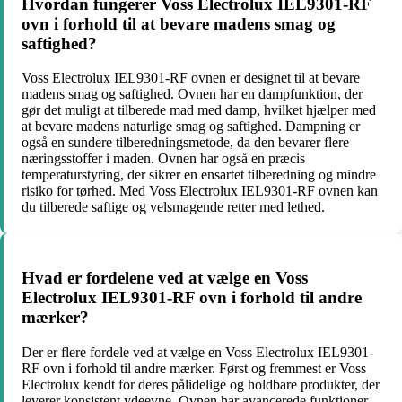
Hvordan fungerer Voss Electrolux IEL9301-RF
ovn i forhold til at bevare madens smag og
saftighed?
Voss Electrolux IEL9301-RF ovnen er designet til at bevare
madens smag og saftighed. Ovnen har en dampfunktion, der
gør det muligt at tilberede mad med damp, hvilket hjælper med
at bevare madens naturlige smag og saftighed. Dampning er
også en sundere tilberedningsmetode, da den bevarer flere
næringsstoffer i maden. Ovnen har også en præcis
temperaturstyring, der sikrer en ensartet tilberedning og mindre
risiko for tørhed. Med Voss Electrolux IEL9301-RF ovnen kan
du tilberede saftige og velsmagende retter med lethed.
Hvad er fordelene ved at vælge en Voss
Electrolux IEL9301-RF ovn i forhold til andre
mærker?
Der er flere fordele ved at vælge en Voss Electrolux IEL9301-
RF ovn i forhold til andre mærker. Først og fremmest er Voss
Electrolux kendt for deres pålidelige og holdbare produkter, der
leverer konsistent ydeevne. Ovnen har avancerede funktioner