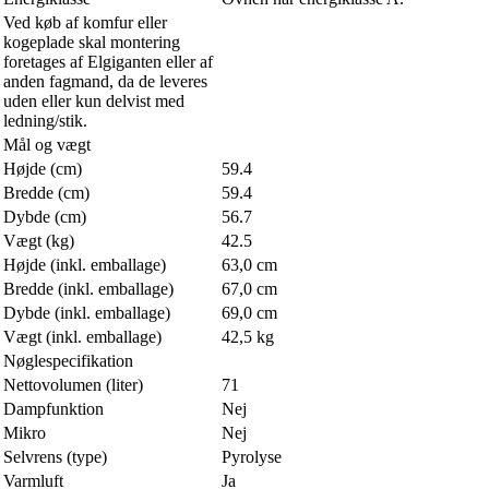
Ved køb af komfur eller
kogeplade skal montering
foretages af Elgiganten eller af
anden fagmand, da de leveres
uden eller kun delvist med
ledning/stik.
Mål og vægt
Højde (cm)
59.4
Bredde (cm)
59.4
Dybde (cm)
56.7
Vægt (kg)
42.5
Højde (inkl. emballage)
63,0 cm
Bredde (inkl. emballage)
67,0 cm
Dybde (inkl. emballage)
69,0 cm
Vægt (inkl. emballage)
42,5 kg
Nøglespecifikation
Nettovolumen (liter)
71
Dampfunktion
Nej
Mikro
Nej
Selvrens (type)
Pyrolyse
Varmluft
Ja