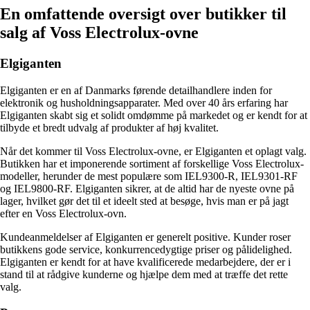
En omfattende oversigt over butikker til
salg af Voss Electrolux-ovne
Elgiganten
Elgiganten er en af Danmarks førende detailhandlere inden for
elektronik og husholdningsapparater. Med over 40 års erfaring har
Elgiganten skabt sig et solidt omdømme på markedet og er kendt for at
tilbyde et bredt udvalg af produkter af høj kvalitet.
Når det kommer til Voss Electrolux-ovne, er Elgiganten et oplagt valg.
Butikken har et imponerende sortiment af forskellige Voss Electrolux-
modeller, herunder de mest populære som IEL9300-R, IEL9301-RF
og IEL9800-RF. Elgiganten sikrer, at de altid har de nyeste ovne på
lager, hvilket gør det til et ideelt sted at besøge, hvis man er på jagt
efter en Voss Electrolux-ovn.
Kundeanmeldelser af Elgiganten er generelt positive. Kunder roser
butikkens gode service, konkurrencedygtige priser og pålidelighed.
Elgiganten er kendt for at have kvalificerede medarbejdere, der er i
stand til at rådgive kunderne og hjælpe dem med at træffe det rette
valg.