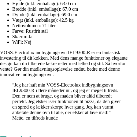
Højde (inkl. emballage): 63.0 cm
Bredde (inkl. emballage): 67.0 cm
Dybde (inkl. emballage): 69.0 cm
Vægt (inkl. emballage): 42.5 kg
Nettovolumen: 71 liter
Farve: Rustfrit stål
Skærm: Ja
WiFi: Nej
VOSS-Electrolux indbygningsovn IEL9300-R er en fantastisk
investering til dit køkken. Med dens mange funktioner og elegante
design kan du tilberede lækre retter med lethed og stil. Så hvorfor
vente? Gør din madlavningsoplevelse endnu bedre med denne
innovative indbygningsovn.
“Jeg har haft min VOSS-Electrolux indbygningsovn
IEL9300-R i flere måneder nu, og jeg er meget tilfreds.
Den er nem at bruge, og maden bliver altid tilberedt
perfekt. Jeg elsker især funktionen til pizza, da den giver
en sprød og lækker skorpe hver gang. Jeg kan varmt
anbefale denne ovn til alle, der elsker at lave mad!” –
Mette, en tilfreds kunde