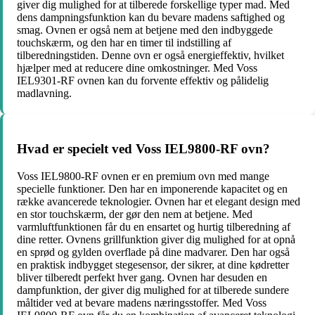
giver dig mulighed for at tilberede forskellige typer mad. Med
dens dampningsfunktion kan du bevare madens saftighed og
smag. Ovnen er også nem at betjene med den indbyggede
touchskærm, og den har en timer til indstilling af
tilberedningstiden. Denne ovn er også energieffektiv, hvilket
hjælper med at reducere dine omkostninger. Med Voss
IEL9301-RF ovnen kan du forvente effektiv og pålidelig
madlavning.
Hvad er specielt ved Voss IEL9800-RF ovn?
Voss IEL9800-RF ovnen er en premium ovn med mange
specielle funktioner. Den har en imponerende kapacitet og en
række avancerede teknologier. Ovnen har et elegant design med
en stor touchskærm, der gør den nem at betjene. Med
varmluftfunktionen får du en ensartet og hurtig tilberedning af
dine retter. Ovnens grillfunktion giver dig mulighed for at opnå
en sprød og gylden overflade på dine madvarer. Den har også
en praktisk indbygget stegesensor, der sikrer, at dine kødretter
bliver tilberedt perfekt hver gang. Ovnen har desuden en
dampfunktion, der giver dig mulighed for at tilberede sundere
måltider ved at bevare madens næringsstoffer. Med Voss