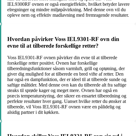
IEL9300RF ovnen er også energieffektiv, hvilket betyder lavere
elregninger og mindre miljøpåvirkning. Med denne ovn vil du
opleve nem og effektiv madlavning med fremragende resultater.
Hvordan påvirker Voss IEL9301-RF ovn din
evne til at tilberede forskellige retter?
Voss IEL9301-RF ovnen påvirker din evne til at tilberede
forskellige retter positivt. Ovnen har forskellige
tilberedningsfunktioner såsom varmluft, grill og optøning, der
giver dig mulighed for at tilberede en bred vifte af retter. Den
har også en dampfunktion, der er ideel til at tilberede sunde og
saftige måltider. Med denne ovn kan du tilberede alt fra saftige
steaks til sprøde kager og meget mere. Ovnen har også en
præcis temperaturstyring, der sikrer en ensartet tilberedning og
perfekte resultater hver gang. Uanset hvilke retter du ønsker at
tilberede, vil Voss IEL9301-RF ovnen være en pålidelig og
alsidig partner i dit køkken.