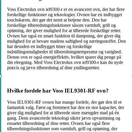
Voss Electrolux ovn iel9300-r er en avanceret ovn, der har flere
forskellige funktioner og teknologier. Ovnen har en indbygget
touchskærm, der gør det nemt at betjene den. Den har
forskellige tilberedningsfunktioner såsom varmluft, grill og
optøning, der giver mulighed for at tilberede forskellige retter.
Ovnen har også en smart funktion til dampning, der giver dig
mulighed for at bevare madens saftighed og næringsstoffer. Den
har desuden en indbygget timer og forskellige
indstillingsmuligheder til tilberedningstemperatur og varighed.
Denne ovn er også energieffektiv, hvilket sparer dig penge på
din elregning. Med Voss Electrolux ovn iel9300-r kan du nyde
præcis og jævn tilberedning af dine yndlingsretter.
Hvilke fordele har Voss IEL9301-RF ovn?
Voss IEL9301-RF ovnen har mange fordele, der gør den til et
fantastisk valg. Først og fremmest har den en stor kapacitet, der
giver dig mulighed for at tilberede store mængder mad på én
gang. Dens avancerede teknologi sikrer jævn opvarmning og
ensartet tilberedning af dine retter. Ovnen har også flere
tilberedningsfunktioner som varmluft, grill og optøning, der