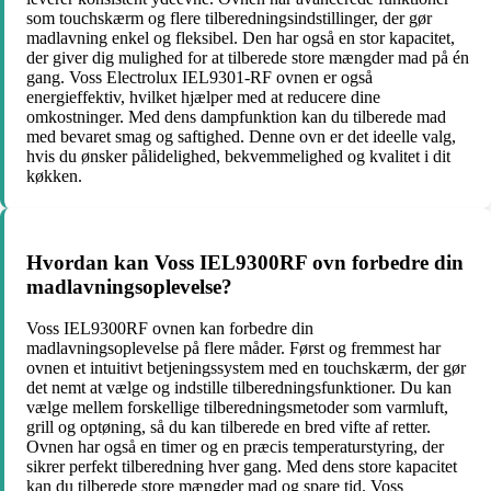
som touchskærm og flere tilberedningsindstillinger, der gør
madlavning enkel og fleksibel. Den har også en stor kapacitet,
der giver dig mulighed for at tilberede store mængder mad på én
gang. Voss Electrolux IEL9301-RF ovnen er også
energieffektiv, hvilket hjælper med at reducere dine
omkostninger. Med dens dampfunktion kan du tilberede mad
med bevaret smag og saftighed. Denne ovn er det ideelle valg,
hvis du ønsker pålidelighed, bekvemmelighed og kvalitet i dit
køkken.
Hvordan kan Voss IEL9300RF ovn forbedre din
madlavningsoplevelse?
Voss IEL9300RF ovnen kan forbedre din
madlavningsoplevelse på flere måder. Først og fremmest har
ovnen et intuitivt betjeningssystem med en touchskærm, der gør
det nemt at vælge og indstille tilberedningsfunktioner. Du kan
vælge mellem forskellige tilberedningsmetoder som varmluft,
grill og optøning, så du kan tilberede en bred vifte af retter.
Ovnen har også en timer og en præcis temperaturstyring, der
sikrer perfekt tilberedning hver gang. Med dens store kapacitet
kan du tilberede store mængder mad og spare tid. Voss