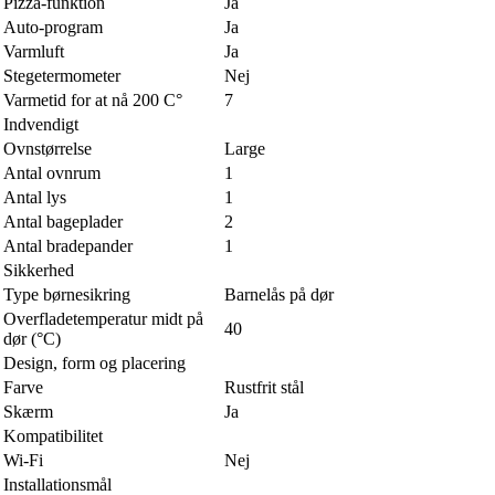
Pizza-funktion
Ja
Auto-program
Ja
Varmluft
Ja
Stegetermometer
Nej
Varmetid for at nå 200 C°
7
Indvendigt
Ovnstørrelse
Large
Antal ovnrum
1
Antal lys
1
Antal bageplader
2
Antal bradepander
1
Sikkerhed
Type børnesikring
Barnelås på dør
Overfladetemperatur midt på
40
dør (°C)
Design, form og placering
Farve
Rustfrit stål
Skærm
Ja
Kompatibilitet
Wi-Fi
Nej
Installationsmål