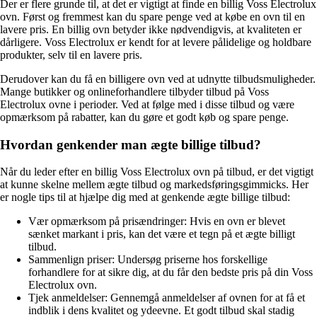
Der er flere grunde til, at det er vigtigt at finde en billig Voss Electrolux
ovn. Først og fremmest kan du spare penge ved at købe en ovn til en
lavere pris. En billig ovn betyder ikke nødvendigvis, at kvaliteten er
dårligere. Voss Electrolux er kendt for at levere pålidelige og holdbare
produkter, selv til en lavere pris.
Derudover kan du få en billigere ovn ved at udnytte tilbudsmuligheder.
Mange butikker og onlineforhandlere tilbyder tilbud på Voss
Electrolux ovne i perioder. Ved at følge med i disse tilbud og være
opmærksom på rabatter, kan du gøre et godt køb og spare penge.
Hvordan genkender man ægte billige tilbud?
Når du leder efter en billig Voss Electrolux ovn på tilbud, er det vigtigt
at kunne skelne mellem ægte tilbud og markedsføringsgimmicks. Her
er nogle tips til at hjælpe dig med at genkende ægte billige tilbud:
Vær opmærksom på prisændringer: Hvis en ovn er blevet
sænket markant i pris, kan det være et tegn på et ægte billigt
tilbud.
Sammenlign priser: Undersøg priserne hos forskellige
forhandlere for at sikre dig, at du får den bedste pris på din Voss
Electrolux ovn.
Tjek anmeldelser: Gennemgå anmeldelser af ovnen for at få et
indblik i dens kvalitet og ydeevne. Et godt tilbud skal stadig