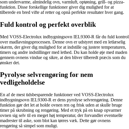
som undervarme, almindelig ovn, varmluft, optøning, grill- og pizza-
funktion. Disse forskellige funktioner giver dig mulighed for at
tilberede en bred vifte af retter og opnå perfekte resultater hver gang.
Fuld kontrol og perfekt overblik
Med VOSS-Electrolux indbygningsovn IEL9300-R får du fuld kontrol
over madlavningsprocessen. Denne ovn er udstyret med en letlæselig
skærm, der giver dig mulighed for at indstille og justere temperaturen,
timers og andre indstillinger med lethed. Du kan holde øje med maden
gennem ovnens vindue og sikre, at den bliver tilberedt præcis som du
ønsker det.
Pyrolyse selvrengøring for nem
vedligeholdelse
En af de mest tidsbesparende funktioner ved VOSS-Electrolux
indbygningsovn IEL9300-R er dens pyrolyse selvrengøring. Denne
funktion gør det let at holde ovnen ren og frisk uden at skulle bruge
timer på skrubning og rengøring. Med et tryk på en knap opvarmer
ovnen sig selv til en meget høj temperatur, der forvandler eventuelle
madrester til aske, som blot kan tørres væk. Dette gør ovnens
rengøring så simpel som muligt.