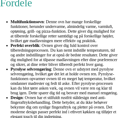
Fordele
Multifunktionsovn
: Denne ovn har mange forskellige
funktioner, herunder undervarme, almindelig varme, varmluft,
optøning, grill- og pizza-funktion. Dette giver dig mulighed for
at tilberede forskellige retter samtidigt og på forskellige højder,
hvilket gør madlavningen mere effektiv og praktisk.
Perfekt overblik
: Ovnen giver dig fuld kontrol over
tilberedningsprocessen. Du kan nemt indstille temperaturen, tid
og andre indstillinger for at opnå de bedste resultater. Dette giver
dig mulighed for at tilpasse madlavningen efter dine præferencer
og sikrer, at dine retter bliver tilberedt perfekt hver gang.
Pyrolyse selvrengøring
: Denne ovn er udstyret med pyrolyse
selvrengøring, hvilket gør det let at holde ovnen ren. Pyrolyse-
funktionen opvarmer ovnen til en meget høj temperatur, hvilket
omdanner madrester og fedt til aske. Efter pyrolyse-processen
kan du blot tørre asken væk, og ovnen vil være ren og klar til
brug igen. Dette sparer dig tid og besvær med manuel rengøring.
Design
: Ovnen har et stilfuldt rustfrit ståldesign med anti-
fingeraftryksbehandling. Dette betyder, at du ikke behøver
bekymre dig om synlige fingeraftryk og pletter på ovnen. Det
moderne design passer perfekt ind i ethvert køkken og tilføjer et
elegant touch til din indretning.