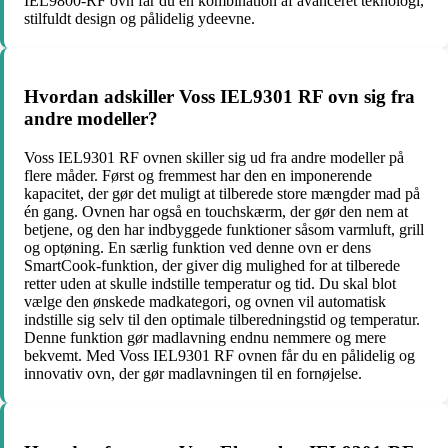
IEL9800-RF ovn får du en kombination af avanceret teknologi,
stilfuldt design og pålidelig ydeevne.
Hvordan adskiller Voss IEL9301 RF ovn sig fra
andre modeller?
Voss IEL9301 RF ovnen skiller sig ud fra andre modeller på
flere måder. Først og fremmest har den en imponerende
kapacitet, der gør det muligt at tilberede store mængder mad på
én gang. Ovnen har også en touchskærm, der gør den nem at
betjene, og den har indbyggede funktioner såsom varmluft, grill
og optøning. En særlig funktion ved denne ovn er dens
SmartCook-funktion, der giver dig mulighed for at tilberede
retter uden at skulle indstille temperatur og tid. Du skal blot
vælge den ønskede madkategori, og ovnen vil automatisk
indstille sig selv til den optimale tilberedningstid og temperatur.
Denne funktion gør madlavning endnu nemmere og mere
bekvemt. Med Voss IEL9301 RF ovnen får du en pålidelig og
innovativ ovn, der gør madlavningen til en fornøjelse.