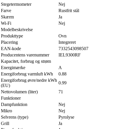
Stegetermometer
Nej
Farve
Rustfrit stål
Skærm
Ja
Wi-Fi
Nej
Modelbeskrivelse
Produkttype
Ovn
Placering
Integreret
EAN-kode
7332543098507
Producentens varenummer
IEL9300RF
Kapacitet, forbrug og strøm
Energimærke
A
Energiforbrug varmluft kWh
0.88
Energiforbrug øvre/nedre kWh
0.99
(EU)
Nettovolumen (liter)
71
Funktioner
Dampfunktion
Nej
Mikro
Nej
Selvrens (type)
Pyrolyse
Grill
Ja