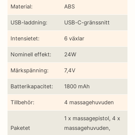
Material:
ABS
USB-laddning:
USB-C-gränssnitt
Intensietet:
6 växlar
Nominell effekt:
24W
Märkspänning:
7,4V
Batterikapacitet:
1800 mAh
Tillbehör:
4 massagehuvuden
1 x massagepistol, 4 x
Paketet
massagehuvuden,