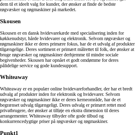
dem til et ideelt valg for kunder, der ønsker at finde de bedste
røgvæsker og røgmaskiner på markedet.
Skousen
Skousen er en dansk hvidevarekæde med specialisering inden for
køkkenudstyr, hårde hvidevarer og elektronik. Selvom røgvæsker og
røgmaskiner ikke er deres primære fokus, har de et udvalg af produkter
tilgængelige. Deres sortiment er primært målrettet til folk, der ønsker at
bruge røgvæsker og røgmaskiner derhjemme til mindre sociale
begivenheder. Skousen har opnået et godt omdømme for deres
pålidelige service og gode kundesupport.
Whiteaway
Whiteaway er en populær online hvidevareforhandler, der har et bredt
udvalg af produkter inden for elektronik og hvidevarer. Selvom
røgvæsker og røgmaskiner ikke er deres kerneområde, har de et
begrænset udvalg tilgængeligt. Deres udvalg er primært rettet mod
privatbrugere, der ønsker at tilføje en ekstra dimension til deres
arrangementer. Whiteaway tilbyder ofte gode tilbud og
konkurrencedygtige priser på røgvæsker og røgmaskiner.
Punkt1