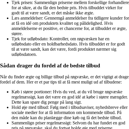
Tjek prisen: Sammenlign priserne mellem forskellige forhandlere
for at sikre, at du får den bedste pris. Hvis tilbuddet virker for
godt til at være sandt, er det måske ikke ægte.
Læs anmeldelser: Gennemgå anmeldelser fra tidligere kunder for
at få en idé om produktets kvalitet og pålidelighed. Hvis
anmeldelserne er positive, er chancerne for, at tilbuddet er ægte,
større.
Tjek for udløbsdato: Kontroller, om røgvæsken har en
udløbsdato eller en holdbarhedsdato. Hvis tilbuddet er for godt
til at være sandt, kan det være, fordi produktet nærmer sig
udløbsdatoen.
Sådan drager du fordel af de bedste tilbud
Når du finder ægte og billige tilbud på røgvæske, er det vigtigt at drage
fordel af dem. Her er et par tips til at få mest muligt ud af tilbudene:
Køb i større portioner: Hvis du ved, at du vil bruge røgvæske
regelmæssigt, kan det være en god idé at købe i større mængder.
Dette kan spare dig penge på lang sigt.
Hold øje med tilbud: Følg med i tilbudsaviser, nyhedsbreve eller
sociale medier for at få information om kommende tilbud. På
den måde kan du planlægge dine køb og få det bedste tilbud.
Sammenlign priser regelmæssigt: Selvom du har fundet en god
pris på røgvæske, skal du fortsat holde øje med priserne.