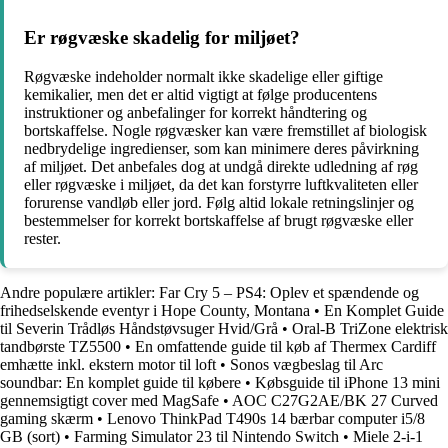
Er røgvæske skadelig for miljøet?
Røgvæske indeholder normalt ikke skadelige eller giftige
kemikalier, men det er altid vigtigt at følge producentens
instruktioner og anbefalinger for korrekt håndtering og
bortskaffelse. Nogle røgvæsker kan være fremstillet af biologisk
nedbrydelige ingredienser, som kan minimere deres påvirkning
af miljøet. Det anbefales dog at undgå direkte udledning af røg
eller røgvæske i miljøet, da det kan forstyrre luftkvaliteten eller
forurense vandløb eller jord. Følg altid lokale retningslinjer og
bestemmelser for korrekt bortskaffelse af brugt røgvæske eller
rester.
Andre populære artikler:
Far Cry 5 – PS4: Oplev et spændende og
frihedselskende eventyr i Hope County, Montana
•
En Komplet Guide
til Severin Trådløs Håndstøvsuger Hvid/Grå
•
Oral-B TriZone elektrisk
tandbørste TZ5500
•
En omfattende guide til køb af Thermex Cardiff
emhætte inkl. ekstern motor til loft
•
Sonos vægbeslag til Arc
soundbar: En komplet guide til købere
•
Købsguide til iPhone 13 mini
gennemsigtigt cover med MagSafe
•
AOC C27G2AE/BK 27 Curved
gaming skærm
•
Lenovo ThinkPad T490s 14 bærbar computer i5/8
GB (sort)
•
Farming Simulator 23 til Nintendo Switch
•
Miele 2-i-1