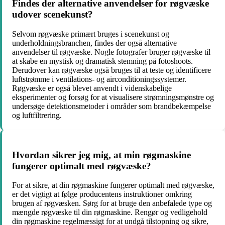
Findes der alternative anvendelser for røgvæske
udover scenekunst?
Selvom røgvæske primært bruges i scenekunst og
underholdningsbranchen, findes der også alternative
anvendelser til røgvæske. Nogle fotografer bruger røgvæske til
at skabe en mystisk og dramatisk stemning på fotoshoots.
Derudover kan røgvæske også bruges til at teste og identificere
luftstrømme i ventilations- og airconditioningssystemer.
Røgvæske er også blevet anvendt i videnskabelige
eksperimenter og forsøg for at visualisere strømningsmønstre og
undersøge detektionsmetoder i områder som brandbekæmpelse
og luftfiltrering.
Hvordan sikrer jeg mig, at min røgmaskine
fungerer optimalt med røgvæske?
For at sikre, at din røgmaskine fungerer optimalt med røgvæske,
er det vigtigt at følge producentens instruktioner omkring
brugen af røgvæsken. Sørg for at bruge den anbefalede type og
mængde røgvæske til din røgmaskine. Rengør og vedligehold
din røgmaskine regelmæssigt for at undgå tilstopning og sikre,