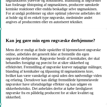
røgmaskinens ydeevne og holdbarhed. Blandning af røgvæsker
kan forårsage tilstopning af røgmaskinen, producere uønskede
kemiske reaktioner eller endda beskadige selve røgmaskinen.
For at undgå problemer og sikre optimal ydeevne anbefales det
at holde sig til en enkelt type røgvæske, medmindre andet
angives af producenten eller en autoriseret tekniker.
Kan jeg gøre min egen røgvæske derhjemme?
Mens det er muligt at finde opskrifter til hjemmelavet røgvæske
online, anbefales det generelt ikke at fremstille din egen
røgvæske derhjemme. Røgvæske består af kemikalier, der skal
behandles forsigtigt og præcist for at sikre sikkerhed og
effektivitet. Fremstilling af røgvæske kræver nøjagtige målinger,
blanding af kemikalier og tilpasning til røgmaskinens krav,
hvilket kan være vanskeligt at opnå uden den nødvendige viden
og erfaring. Derudover kan dårligt fremstillede hjemmelavede
røgvæsker have uforudsigelige effekter og kan udgøre en
sikkerhedsrisiko. Det anbefales derfor at købe færdiglavet
røgvæske fra en pålidelig producent for at sikre kvalitet og
sikkerhed.