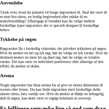
Anvendelse
Tænk over, hvad du primært vil bruge røgvæsken til. Skal det være til
et stort live-show, en festlig begivenhed eller måske til en
teaterforestilling? Afhængigt af formålet kan du vælge mellem
forskellige typer røgvæsker, der er specielt designet til forskellige
behov.
Tykkelse på røgen
Røgvæsker fås i forskellig viskositet, der påvirker tykkelsen på røgen.
Hvis du ønsker en tæt og tyk røg, bør du vælge en tyk væske. Hvis du
derimod ønsker en mere let og diset røg, bør du vælge en tyndere
væske. Det kan være en individuel præference eller afhænge af den
effekt, du ønsker at skabe.
Aroma
Nogle røgvæsker har tilsat aroma for at give en ekstra dimension til
scenen eller festen. Du kan finde røgvæsker med forskellige dufte
såsom citrus, bær, vanilje osv. Hvis du ønsker at tilføje en behagelig
duft til røgen, kan dette være et vigtigt kriterium at overveje.
Er billigere røgvæske lige så god som dyre