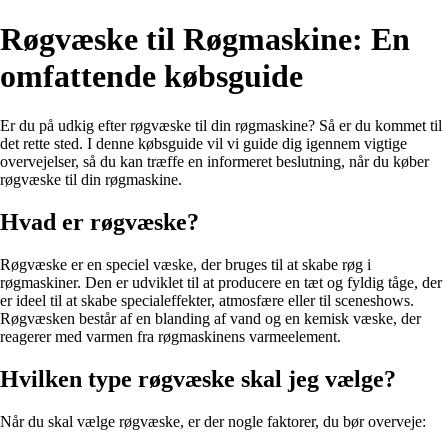
Røgvæske til Røgmaskine: En
omfattende købsguide
Er du på udkig efter røgvæske til din røgmaskine? Så er du kommet til
det rette sted. I denne købsguide vil vi guide dig igennem vigtige
overvejelser, så du kan træffe en informeret beslutning, når du køber
røgvæske til din røgmaskine.
Hvad er røgvæske?
Røgvæske er en speciel væske, der bruges til at skabe røg i
røgmaskiner. Den er udviklet til at producere en tæt og fyldig tåge, der
er ideel til at skabe specialeffekter, atmosfære eller til sceneshows.
Røgvæsken består af en blanding af vand og en kemisk væske, der
reagerer med varmen fra røgmaskinens varmeelement.
Hvilken type røgvæske skal jeg vælge?
Når du skal vælge røgvæske, er der nogle faktorer, du bør overveje: