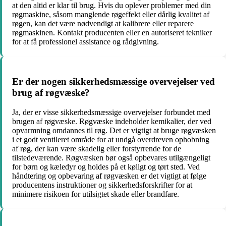
at den altid er klar til brug. Hvis du oplever problemer med din
røgmaskine, såsom manglende røgeffekt eller dårlig kvalitet af
røgen, kan det være nødvendigt at kalibrere eller reparere
røgmaskinen. Kontakt producenten eller en autoriseret tekniker
for at få professionel assistance og rådgivning.
Er der nogen sikkerhedsmæssige overvejelser ved
brug af røgvæske?
Ja, der er visse sikkerhedsmæssige overvejelser forbundet med
brugen af røgvæske. Røgvæske indeholder kemikalier, der ved
opvarmning omdannes til røg. Det er vigtigt at bruge røgvæsken
i et godt ventileret område for at undgå overdreven ophobning
af røg, der kan være skadelig eller forstyrrende for de
tilstedeværende. Røgvæsken bør også opbevares utilgængeligt
for børn og kæledyr og holdes på et køligt og tørt sted. Ved
håndtering og opbevaring af røgvæsken er det vigtigt at følge
producentens instruktioner og sikkerhedsforskrifter for at
minimere risikoen for utilsigtet skade eller brandfare.