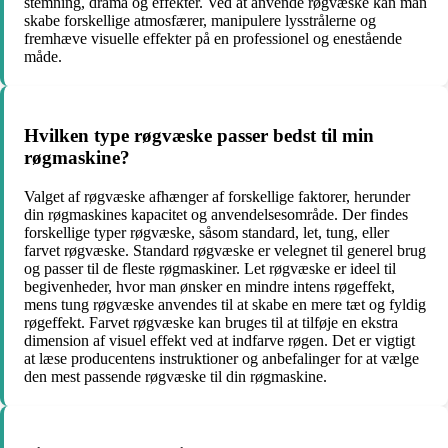
stemning, drama og effekter. Ved at anvende røgvæske kan man
skabe forskellige atmosfærer, manipulere lysstrålerne og
fremhæve visuelle effekter på en professionel og enestående
måde.
Hvilken type røgvæske passer bedst til min
røgmaskine?
Valget af røgvæske afhænger af forskellige faktorer, herunder
din røgmaskines kapacitet og anvendelsesområde. Der findes
forskellige typer røgvæske, såsom standard, let, tung, eller
farvet røgvæske. Standard røgvæske er velegnet til generel brug
og passer til de fleste røgmaskiner. Let røgvæske er ideel til
begivenheder, hvor man ønsker en mindre intens røgeffekt,
mens tung røgvæske anvendes til at skabe en mere tæt og fyldig
røgeffekt. Farvet røgvæske kan bruges til at tilføje en ekstra
dimension af visuel effekt ved at indfarve røgen. Det er vigtigt
at læse producentens instruktioner og anbefalinger for at vælge
den mest passende røgvæske til din røgmaskine.