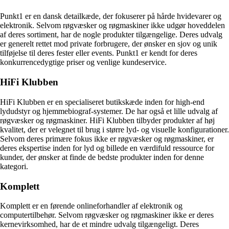
Punkt1 er en dansk detailkæde, der fokuserer på hårde hvidevarer og
elektronik. Selvom røgvæsker og røgmaskiner ikke udgør hoveddelen
af deres sortiment, har de nogle produkter tilgængelige. Deres udvalg
er generelt rettet mod private forbrugere, der ønsker en sjov og unik
tilføjelse til deres fester eller events. Punkt1 er kendt for deres
konkurrencedygtige priser og venlige kundeservice.
HiFi Klubben
HiFi Klubben er en specialiseret butikskæde inden for high-end
lydudstyr og hjemmebiograf-systemer. De har også et lille udvalg af
røgvæsker og røgmaskiner. HiFi Klubben tilbyder produkter af høj
kvalitet, der er velegnet til brug i større lyd- og visuelle konfigurationer.
Selvom deres primære fokus ikke er røgvæsker og røgmaskiner, er
deres ekspertise inden for lyd og billede en værdifuld ressource for
kunder, der ønsker at finde de bedste produkter inden for denne
kategori.
Komplett
Komplett er en førende onlineforhandler af elektronik og
computertilbehør. Selvom røgvæsker og røgmaskiner ikke er deres
kernevirksomhed, har de et mindre udvalg tilgængeligt. Deres