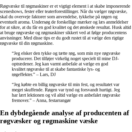
Røgvæske til røgmaskiner er et vigtigt element i at skabe imponerende
sceneshows, fester eller teaterforestillinger. Når du vælger røgvæske,
skal du overveje faktorer som anvendelse, tykkelse på røgen og
eventuelt aroma. Undersøg de forskellige mærker og læs anmeldelser
for at sikre, at du får en god kvalitet og det ønskede resultat. Husk altid
at bruge røgvæske og røgmaskiner sikkert ved at følge producentens
anvisninger. Med disse tips er du godt rustet til at vælge den rigtige
røgvæske til din røgmaskine.
“Jeg elsker den tykke og tætte røg, som min nye røgvæske
producerer. Det tilføjer virkelig noget specielt til mine DJ-
optrædener. Jeg kan varmt anbefale at vælge en god
kvalitet røgvæske til at skabe fantastiske lys- og
røgeffekter.” – Lars, DJ
“Jeg købte en billig røgvæske til min fest, og resultatet var
meget skuffende. Røgen var tynd og forsvandt hurtigt. Jeg
har lært lektionen og vil altid vælge en anbefalet røgvæske
fremover.” – Anna, festarrangør
En dybdegående analyse af producenten af
røgvæsker og røgmaskine væske