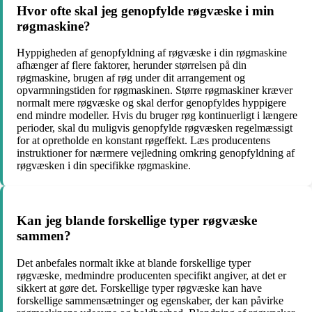
Hvor ofte skal jeg genopfylde røgvæske i min
røgmaskine?
Hyppigheden af genopfyldning af røgvæske i din røgmaskine
afhænger af flere faktorer, herunder størrelsen på din
røgmaskine, brugen af røg under dit arrangement og
opvarmningstiden for røgmaskinen. Større røgmaskiner kræver
normalt mere røgvæske og skal derfor genopfyldes hyppigere
end mindre modeller. Hvis du bruger røg kontinuerligt i længere
perioder, skal du muligvis genopfylde røgvæsken regelmæssigt
for at opretholde en konstant røgeffekt. Læs producentens
instruktioner for nærmere vejledning omkring genopfyldning af
røgvæsken i din specifikke røgmaskine.
Kan jeg blande forskellige typer røgvæske
sammen?
Det anbefales normalt ikke at blande forskellige typer
røgvæske, medmindre producenten specifikt angiver, at det er
sikkert at gøre det. Forskellige typer røgvæske kan have
forskellige sammensætninger og egenskaber, der kan påvirke