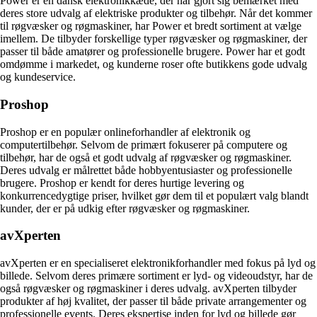
Power er en dansk elektronikkæde, der har gjort sig bemærket med
deres store udvalg af elektriske produkter og tilbehør. Når det kommer
til røgvæsker og røgmaskiner, har Power et bredt sortiment at vælge
imellem. De tilbyder forskellige typer røgvæsker og røgmaskiner, der
passer til både amatører og professionelle brugere. Power har et godt
omdømme i markedet, og kunderne roser ofte butikkens gode udvalg
og kundeservice.
Proshop
Proshop er en populær onlineforhandler af elektronik og
computertilbehør. Selvom de primært fokuserer på computere og
tilbehør, har de også et godt udvalg af røgvæsker og røgmaskiner.
Deres udvalg er målrettet både hobbyentusiaster og professionelle
brugere. Proshop er kendt for deres hurtige levering og
konkurrencedygtige priser, hvilket gør dem til et populært valg blandt
kunder, der er på udkig efter røgvæsker og røgmaskiner.
avXperten
avXperten er en specialiseret elektronikforhandler med fokus på lyd og
billede. Selvom deres primære sortiment er lyd- og videoudstyr, har de
også røgvæsker og røgmaskiner i deres udvalg. avXperten tilbyder
produkter af høj kvalitet, der passer til både private arrangementer og
professionelle events. Deres ekspertise inden for lyd og billede gør